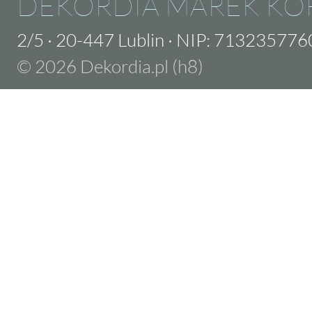
DEKORDIA MAREK KO
2/5
·
20-447 Lublin
·
NIP: 713235776
© 2026 Dekordia.pl (h8)