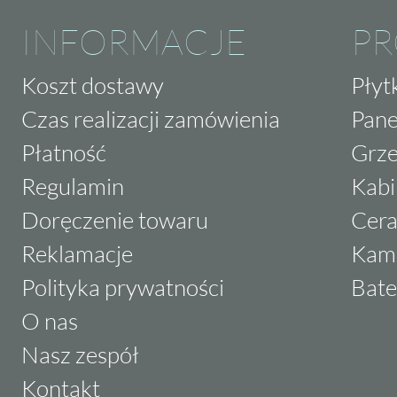
INFORMACJE
P
Koszt dostawy
Płyt
Czas realizacji zamówienia
Pane
Płatność
Grze
Regulamin
Kabi
Doręczenie towaru
Cera
Reklamacje
Kam
Polityka prywatności
Bate
O nas
Nasz zespół
Kontakt