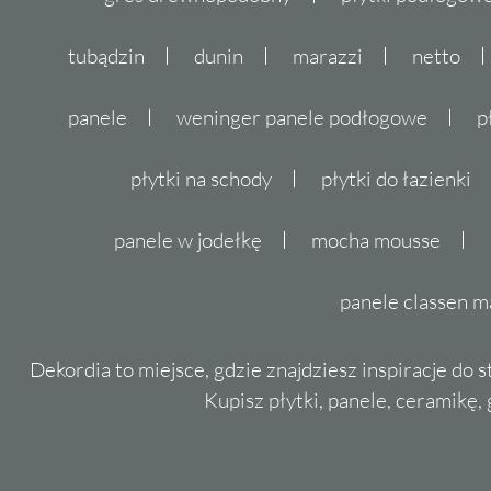
pewnością dodadzą jej wyrafinowanego char
tubądzin
dunin
marazzi
netto
Płytki do kuchni
panele
weninger panele podłogowe
p
Płytki Paradyż Ray
to doskonałe rozwiązani
płytki na schody
płytki do łazienki
Ich uniwersalny design sprawi, że każda kuch
tylko funkcjonalnym, ale również stylowym.
panele w jodełkę
mocha mousse
Dzięki swojej trwałości, są one idealnym wyb
panele classen m
Zapraszamy do zapoznania się z pełną ofertą 
stronie. Odkryj niepowtarzalny styl i najwyżs
Dekordia to miejsce, gdzie znajdziesz inspiracje do 
Kupisz płytki, panele, ceramikę, g
renomowany producent.