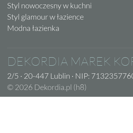
Styl nowoczesny w kuchni
Styl glamour w łazience
Modna łazienka
DEKORDIA MAREK KO
2/5
·
20-447 Lublin
·
NIP: 713235776
© 2026 Dekordia.pl (h8)