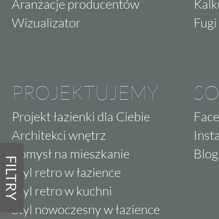
Aranżacje producentów
Kalk
Wizualizator
Fugi 
PROJEKTUJEMY
SO
Projekt łazienki dla Ciebie
Fac
Architekci wnętrz
Inst
Pomysł na mieszkanie
Blog
FILTRY
Styl retro w łazience
Styl retro w kuchni
Styl nowoczesny w łazience