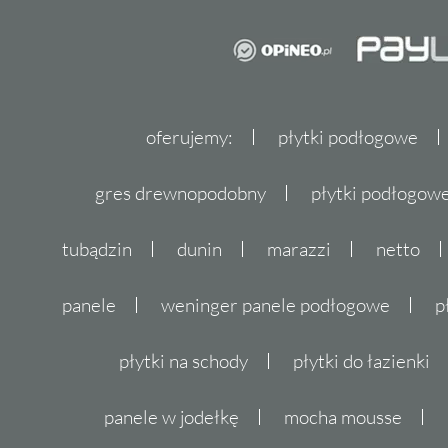
oferujemy:
płytki podłogowe
gres drewnopodobny
płytki podłogo
tubądzin
dunin
marazzi
netto
panele
weninger panele podłogowe
p
płytki na schody
płytki do łazienki
panele w jodełkę
mocha mousse