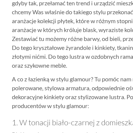
gdyby tak, przełamać ten trend i urządzić mies
chcemy Was właśnie do takiego stylu przekonać
aranżacje kolekcji płytek, które w różnym stopni
aranżacje w których króluje blask, wyraziste ko
Zestawiać tu możemy różne barwy, od bieli, przez
Do tego kryształowe żyrandole i kinkiety, tkani
złotymi nićmi. Do tego lustra w ozdobnych ram
oraz szykowne meble.
A co z łazienką w stylu glamour? Tu pomóc nam 
polerowane, stylowa armatura, odpowiednie ośw
dekoracyjne kinkiety oraz stylizowane lustra. Po
producentów w stylu glamour:
1. W tonacji biało-czarnej z domieszk