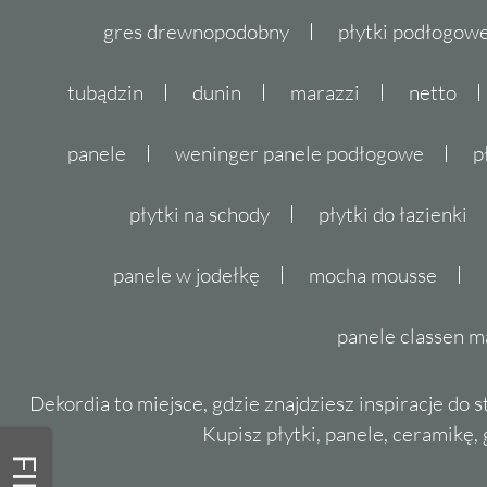
gres drewnopodobny
płytki podłogo
tubądzin
dunin
marazzi
netto
panele
weninger panele podłogowe
p
płytki na schody
płytki do łazienki
panele w jodełkę
mocha mousse
panele classen m
Dekordia to miejsce, gdzie znajdziesz inspiracje do 
Kupisz płytki, panele, ceramikę, g