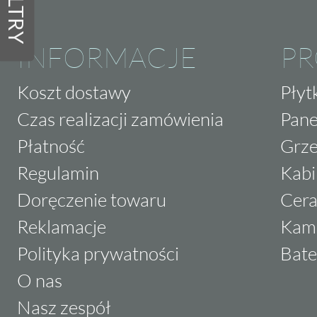
FILTRY
INFORMACJE
P
Koszt dostawy
Płyt
Czas realizacji zamówienia
Pane
Płatność
Grze
Regulamin
Kabi
Doręczenie towaru
Cera
Reklamacje
Kam
Polityka prywatności
Bate
O nas
Nasz zespół