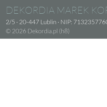
DEKORDIA MAREK KO
2/5
·
20-447 Lublin
·
NIP: 713235776
© 2026 Dekordia.pl (h8)