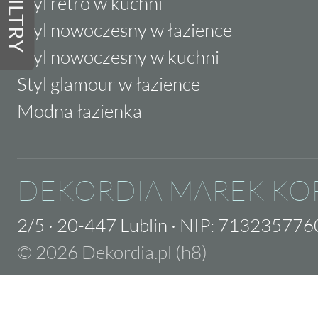
FILTRY
Styl retro w kuchni
Styl nowoczesny w łazience
Styl nowoczesny w kuchni
Styl glamour w łazience
Modna łazienka
DEKORDIA MAREK KO
2/5
·
20-447 Lublin
·
NIP: 713235776
© 2026 Dekordia.pl (h8)