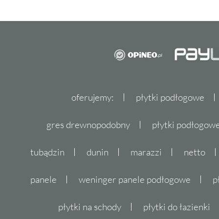
oferujemy:
płytki podłogowe
gres drewnopodobny
płytki podłogo
tubądzin
dunin
marazzi
netto
panele
weninger panele podłogowe
p
płytki na schody
płytki do łazienki