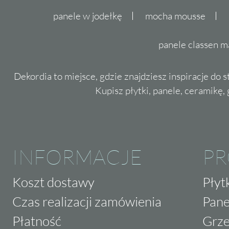
panele w jodełkę
mocha mousse
panele classen m
Dekordia to miejsce, gdzie znajdziesz inspiracje do 
Kupisz płytki, panele, ceramikę, g
INFORMACJE
P
Koszt dostawy
Płyt
Czas realizacji zamówienia
Pane
Płatność
Grze