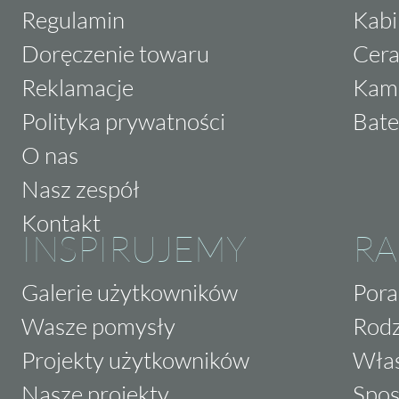
Regulamin
Kabi
Doręczenie towaru
Cera
Reklamacje
Kam
Polityka prywatności
Bate
O nas
Nasz zespół
Kontakt
INSPIRUJEMY
RA
Galerie użytkowników
Pora
Wasze pomysły
Rodz
Projekty użytkowników
Właś
Nasze projekty
Spos