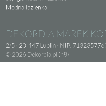
Modna łazienka
DEKORDIA MAREK KO
2/5
·
20-447 Lublin
·
NIP: 713235776
© 2026 Dekordia.pl (h8)