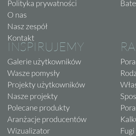
Polityka prywatności
Bate
O nas
Nasz zespół
Kontakt
INSPIRUJEMY
RA
Galerie użytkowników
Pora
Wasze pomysły
Rodz
Projekty użytkowników
Właś
Nasze projekty
Spos
Polecane produkty
Pora
Aranżacje producentów
Kalk
Wizualizator
Fugi 