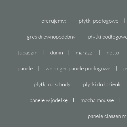
kamienia.
Płytki tarasowe i balkonowe
oferujemy:
płytki podłogowe
Płytki Paradyż Minster są również doskon
gres drewnopodobny
płytki podłogo
balkon. Dzięki właściwościom antypoślizgow
cieszyć się bezpiecznym i komfortowym użyt
tubądzin
dunin
marazzi
netto
niezależnie od warunków pogodowych.
panele
weninger panele podłogowe
p
Zapraszamy do skorzystania z naszej oferty. 
gwarancja najwyższej jakości i niezwykłego 
płytki na schody
płytki do łazienki
odzwierciedlał Twoją miłość do natury.
panele w jodełkę
mocha mousse
panele classen m