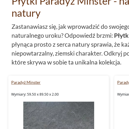
Płytki Paradyż Minster - h
natury
Zastanawiasz się, jak wprowadzić do swoje
naturalnego uroku? Odpowiedź brzmi:
Płytk
płynąca prosto z serca natury sprawia, że k
niepowtarzalny, ziemski charakter. Odkryj p
które skrywa w sobie ta unikalna kolekcja.
Format płytek Paradyż Minste
Paradyż Minster
Parady
To, co od razu przyciąga uwagę przy pierwsz
Wymiary: 59.50 x 89.50 x 2.00
Wymiary
Paradyż Minster
, to ich imponujący format.
zdecydowanie dominują w pomieszczeniach, n
oryginalności. Ten niecodzienny wymiar daje
możliwości aranżacyjnych, pozwalając na t