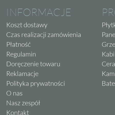
INFORMACJE
P
Koszt dostawy
Płyt
Czas realizacji zamówienia
Pane
Płatność
Grze
Regulamin
Kabi
Doręczenie towaru
Cera
Reklamacje
Kam
Polityka prywatności
Bate
O nas
Nasz zespół
Kontakt