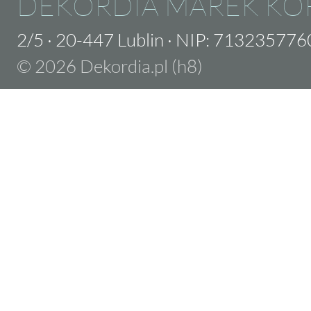
DEKORDIA MAREK KO
2/5
·
20-447 Lublin
·
NIP: 713235776
© 2026 Dekordia.pl (h8)