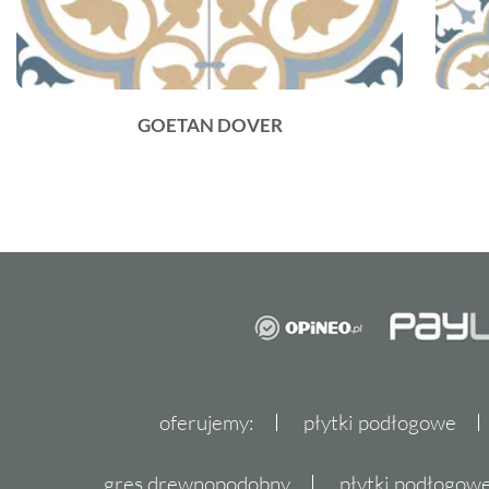
GOETAN DOVER
oferujemy:
płytki podłogowe
gres drewnopodobny
płytki podłogo