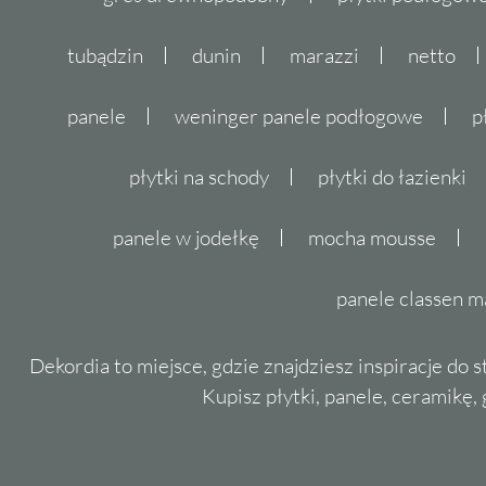
tubądzin
dunin
marazzi
netto
panele
weninger panele podłogowe
p
płytki na schody
płytki do łazienki
panele w jodełkę
mocha mousse
panele classen m
Dekordia to miejsce, gdzie znajdziesz inspiracje do 
Kupisz płytki, panele, ceramikę, g