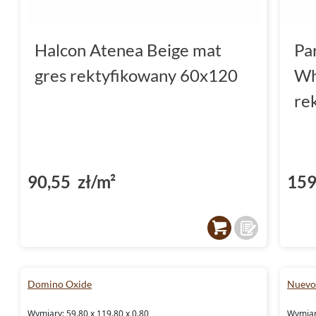
Halcon Atenea Beige mat
Pa
gres rektyfikowany 60x120
Wh
re
90,55 zł/m²
159
Domino Oxide
Nuevo
Wymiary: 59.80 x 119.80 x 0.80
Wymiary