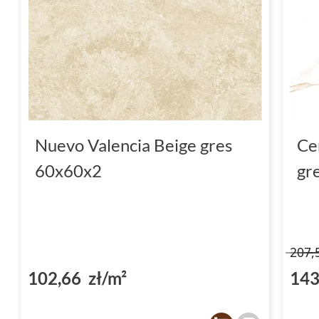
Nuevo Valencia Beige gres
Ce
60x60x2
gr
207,
102,66 zł/m²
143