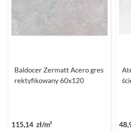
Baldocer Zermatt Acero gres
At
rektyfikowany 60x120
śc
115,14 zł/m²
48,