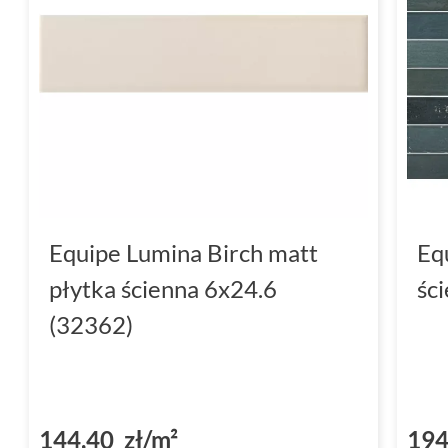
Equipe Lumina Birch matt
Eq
płytka ścienna 6x24.6
śc
(32362)
144,40 zł/m²
194