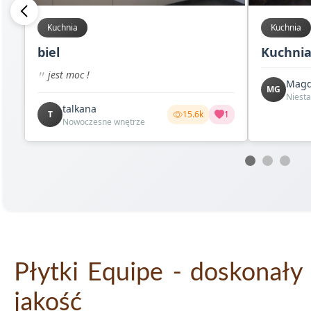
Kuchnia
Kuchnia
biel
Kuchnia
jest moc !
MG
Niest
talkana
T
15.6k
1
Nowoczesne wnętrze
Płytki Equipe - doskonały
jakość