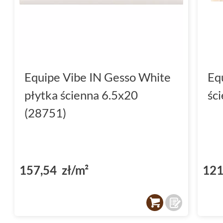
Equipe Vibe IN Gesso White
Eq
płytka ścienna 6.5x20
śc
(28751)
157,54 zł/m²
121