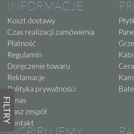
INFORMACJE
P
Koszt dostawy
Płyt
Czas realizacji zamówienia
Pane
Płatność
Grze
Regulamin
Kabi
Doręczenie towaru
Cera
Reklamacje
Kam
Polityka prywatności
Bate
O nas
FILTRY
Nasz zespół
Kontakt
INSPIRUJEMY
RA