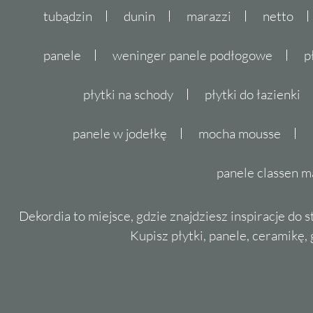
tubądzin
dunin
marazzi
netto
panele
weninger panele podłogowe
p
płytki na schody
płytki do łazienki
panele w jodełkę
mocha mousse
panele classen m
Dekordia to miejsce, gdzie znajdziesz inspiracje do 
Kupisz płytki, panele, ceramikę, g