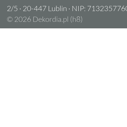
2/5
·
20-447 Lublin
·
NIP: 713235776
© 2026 Dekordia.pl (h8)