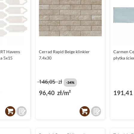
ART Havens
Cerrad Rapid Beige klinkier
Carmen Ce
na 5x15
7.4x30
płytka ści
146,05
zł
-34%
²
96,40 zł/m²
191,41 