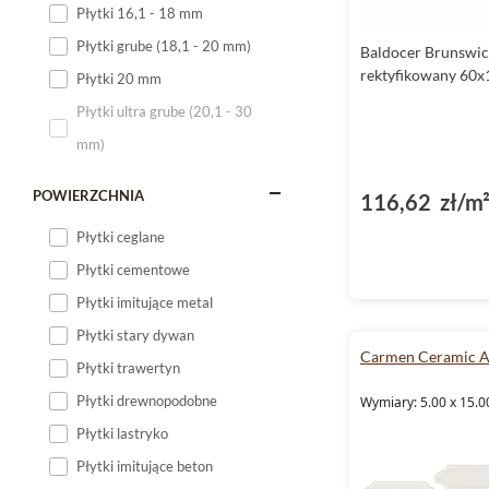
Płytki 16,1 - 18 mm
Płytki 120x60
Płytki grube (18,1 - 20 mm)
Baldocer Brunswic
Płytki 75x75
rektyfikowany 60x
Płytki 20 mm
Płytki 80x80
Płytki ultra grube (20,1 - 30
Płytki 90x90
mm)
Płytki 120x120
Płytki małe
POWIERZCHNIA
116,62 zł/m
Płytki duże
Płytki ceglane
Płytki wielkoformatowe
Płytki cementowe
Płytki imitujące metal
Płytki stary dywan
Carmen Ceramic A
Płytki trawertyn
Płytki drewnopodobne
Wymiary: 5.00 x 15.0
Płytki lastryko
Płytki imitujące beton