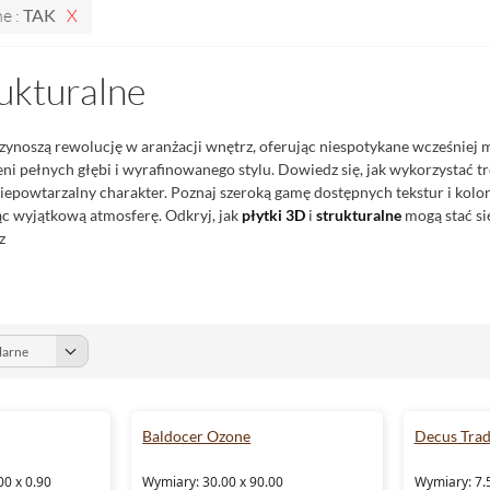
ne :
TAK
rukturalne
zynoszą rewolucję w aranżacji wnętrz, oferując niespotykane wcześniej
eni pełnych głębi i wyrafinowanego stylu. Dowiedz się, jak wykorzystać 
iepowtarzalny charakter. Poznaj szeroką gamę dostępnych tekstur i kol
c wyjątkową atmosferę. Odkryj, jak
płytki 3D
i
strukturalne
mogą stać s
z
Baldocer Ozone
Decus Trad
00 x 0.90
Wymiary: 30.00 x 90.00
Wymiary: 7.