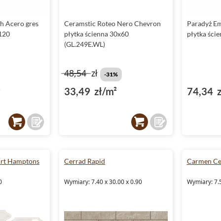
h Acero gres
Ceramstic Roteo Nero Chevron
Paradyż Em
120
płytka ścienna 30x60
płytka ści
(GL.249E.WL)
48,54
zł
-31%
²
33,49 zł/m²
74,34 z
rt Hamptons
Cerrad Rapid
Carmen Cer
0
Wymiary: 7.40 x 30.00 x 0.90
Wymiary: 7.