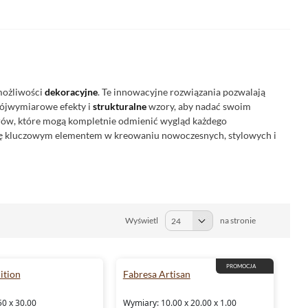
 możliwości
dekoracyjne
. Te innowacyjne rozwiązania pozwalają
trójwymiarowe efekty i
strukturalne
wzory, aby nadać swoim
orów, które mogą kompletnie odmienić wygląd każdego
ię kluczowym elementem w kreowaniu nowoczesnych, stylowych i
Wyświetl
na stronie
PROMOCJA
ition
Fabresa Artisan
50 x 30.00
Wymiary: 10.00 x 20.00 x 1.00