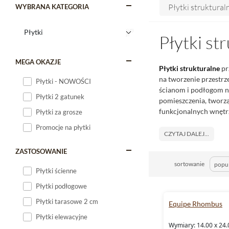
Płytki struktural
WYBRANA KATEGORIA
Płytki st
MEGA OKAZJE
Płytki strukturalne
pr
na tworzenie przestrz
Płytki - NOWOŚCI
ścianom i podłogom n
Płytki 2 gatunek
pomieszczenia, tworzą
funkcjonalnych wnętr
Płytki za grosze
Promocje na płytki
CZYTAJ DALEJ...
ZASTOSOWANIE
sortowanie
Płytki ścienne
Płytki podłogowe
Płytki tarasowe 2 cm
Equipe Rhombus
Płytki elewacyjne
Wymiary: 14.00 x 24.