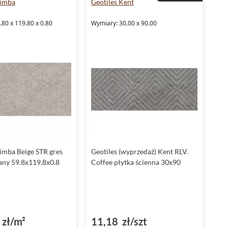
Zimba
Geotiles Kent
80 x 119.80 x 0.80
Wymiary: 30.00 x 90.00
imba Beige STR gres
Geotiles (wyprzedaż) Kent RLV.
any 59.8x119.8x0.8
Coffee płytka ścienna 30x90
zł/m²
11,18 zł/szt