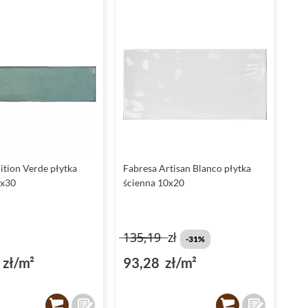
ition Verde płytka
Fabresa Artisan Blanco płytka
5x30
ścienna 10x20
135,19
zł
-31%
zł/m²
93,28 zł/m²