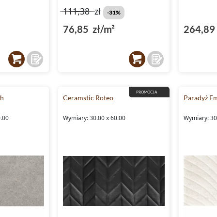
111,38
zł
-31%
76,85 zł/m²
264,89 
PROMOCJA
ch
Ceramstic Roteo
Paradyż Emi
0.00
Wymiary: 30.00 x 60.00
Wymiary: 30.