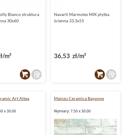
illy Bianco struktura
Navarti Marmoles MIX płytka
enna 30x60
ścienna 33.3x55
ł/m²
36,53 zł/m²
amic Art Altea
Mainzu Ceramica Bayonne
50 x 30.00
Wymiary: 7.50 x 30.00