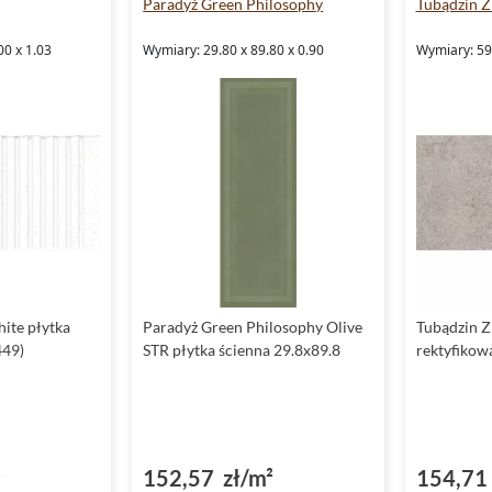
Paradyż Green Philosophy
Tubądzin 
00 x 1.03
Wymiary: 29.80 x 89.80 x 0.90
Wymiary: 59.
ite płytka
Paradyż Green Philosophy Olive
Tubądzin Z
449)
STR płytka ścienna 29.8x89.8
rektyfikow
²
152,57 zł/m²
154,71 