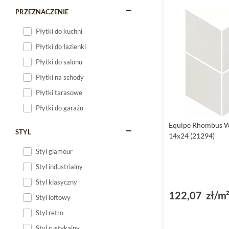
PRZEZNACZENIE
Płytki do kuchni
Płytki do łazienki
Płytki do salonu
Płytki na schody
Płytki tarasowe
Płytki do garażu
Equipe Rhombus W
STYL
14x24 (21294)
Styl glamour
Styl industrialny
Styl klasyczny
122,07 zł/m
Styl loftowy
Styl retro
Styl rustykalny