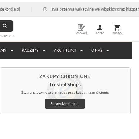
|
pl
Trwa przerwa wakacyjna we włoskich oraz hiszpańskich fab
Schowek
Konto
Koszyk
ansowane
EMY
RADZIMY
ARCHITEKCI
O NAS
ZAKUPY CHRONIONE
Trusted Shops
Gwarancja zwrotu pieniędzy przy każdym zamówieniu
Sprawdź ochronę