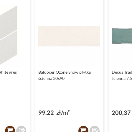
hite gres
Baldocer Ozone Snow płytka
Decus Trad
ścienna 30x90
ścienna 7.
²
99,22 zł/m²
200,37 