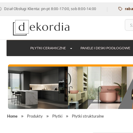
|
bsługi Klienta: pn-pt 8:00-17:00, sob 8:00-14:00
rabat 12% na
PŁYTKI CERAMICZNE
PANELE I DESKI PODŁOGOWE
Home
Produkty
Płytki
Płytki strukturalne