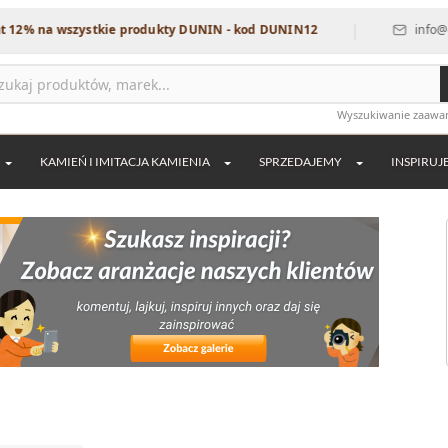
|
 wszystkie produkty DUNIN - kod DUNIN12
info@dekordia.
Wyszukiwanie zaaw
KAMIEŃ I IMITACJA KAMIENIA
SPRZEDAJEMY
INSPIRUJ