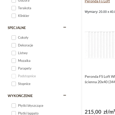
Glazura
Peronda Fs Loft
Terakota
Wymiary: 20.00 x 40.
Klinkier
SPECJALNE
Cokoły
Dekoracje
Listwy
Mozaika
Parapety
Podstopnice
Peronda FS Loft Wh
ścienna 20x40 (34
Stopnice
WYKOŃCZENIE
Płytki błyszczące
215,00 zł/m
Płytki lappato