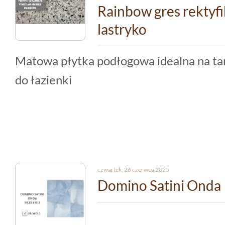
Rainbow gres rektyf
lastryko
Matowa płytka podłogowa idealna na tara
do łazienki
czwartek, 26 czerwca 2025
Domino Satini Onda