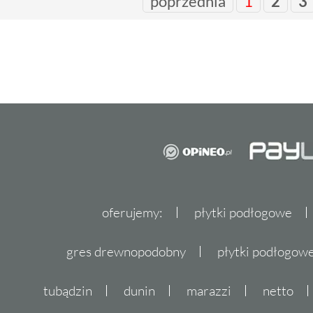
poprzednia
1
2
3
oferujemy:
płytki podłogowe
gres drewnopodobny
płytki podłogo
tubądzin
dunin
marazzi
netto