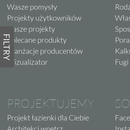
Wasze pomysły
Rodz
Projekty użytkowników
Właś
Nasze projekty
Spos
FILTRY
Polecane produkty
Pora
Aranżacje producentów
Kalk
Wizualizator
Fugi 
PROJEKTUJEMY
SO
Projekt łazienki dla Ciebie
Fac
Architekci wnętrz
Inst