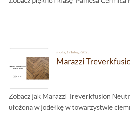
Zobacz piękno i klasę Pamesa Cermica 
środa, 19 lutego 2025
Marazzi Treverkfusi
Zobacz jak Marazzi Treverkfusion Neutr
ułożona w jodełkę w towarzystwie ciemn