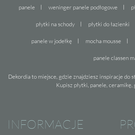
panele
weninger panele podłogowe
p
płytki na schody
płytki do łazienki
panele w jodełkę
mocha mousse
panele classen m
Dekordia to miejsce, gdzie znajdziesz inspiracje do 
Kupisz płytki, panele, ceramikę, g
INFORMACJE
P