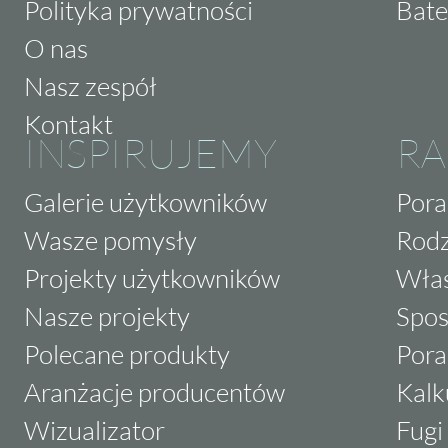
Polityka prywatności
Bate
O nas
Nasz zespół
Kontakt
INSPIRUJEMY
RA
Galerie użytkowników
Pora
Wasze pomysły
Rodz
Projekty użytkowników
Właś
Nasze projekty
Spos
Polecane produkty
Pora
Aranżacje producentów
Kalk
Wizualizator
Fugi 