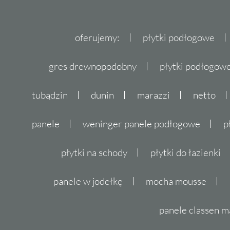
idealnych płytek do swojego wnętrza. Pamię
płytek to inwestycja na lata, dlatego warto
rozwiązania, takie jak
płytki Paradyż Livia
.
oferujemy:
płytki podłogowe
gres drewnopodobny
płytki podłogo
tubądzin
dunin
marazzi
netto
panele
weninger panele podłogowe
p
płytki na schody
płytki do łazienki
panele w jodełkę
mocha mousse
panele classen m