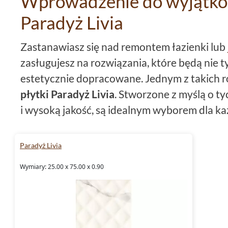
Wprowadzenie do wyjątkow
Paradyż Livia
Zastanawiasz się nad remontem łazienki lub
zasługujesz na rozwiązania, które będą nie ty
estetycznie dopracowane. Jednym z takich r
płytki Paradyż Livia
. Stworzone z myślą o ty
i wysoką jakość, są idealnym wyborem dla k
rozwiązań.
Paradyż Livia
Różnorodność formatów dla na
wymagających
Wymiary: 25.00 x 75.00 x 0.90
Kolekcja
Paradyż płytki
Livia oferuje różno
na to, czy szukasz dużych płyt na ściany, cz
dekoracyjnych, z pewnością znajdziesz tu coś