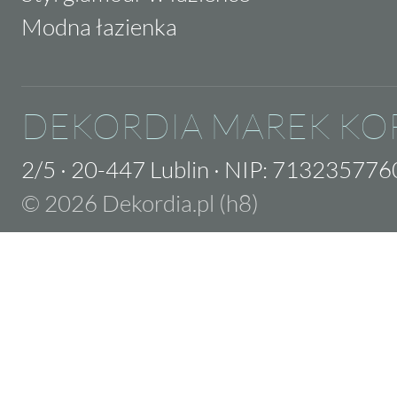
Modna łazienka
DEKORDIA MAREK KO
2/5
·
20-447 Lublin
·
NIP: 713235776
© 2026 Dekordia.pl (h8)