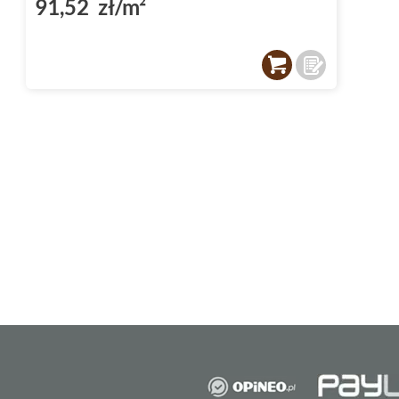
91,52 zł/m²
dodaje im elegancji i sprawia, że są łatwe do
Dodatkowo, kolekcja zawiera również elem
dekor, który pozwala na stworzenie spójnej i
przestrzeni.
Paradyż Livia - idealne płyt
Płytki łazienkowe
muszą spełniać wiele wym
wilgoć, łatwe do czyszczenia, a także estet
takie są płytki z kolekcji Paradyż Livia. Są to
świetnie sprawdzą się w łazience, ale nie ty
właściwościom, doskonale odnajdą się także 
przedpokoju.
Zachęcamy do zapoznania się z pełną ofertą 