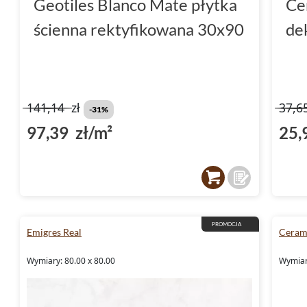
Geotiles Blanco Mate płytka
Ce
ścienna rektyfikowana 30x90
de
141,14
zł
37,6
-31%
97,39 zł/m²
25,
PROMOCJA
Emigres Real
Ceram
Wymiary: 80.00 x 80.00
Wymiary