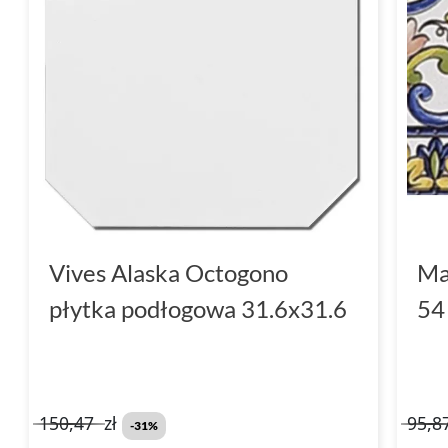
Vives Alaska Octogono
Ma
płytka podłogowa 31.6x31.6
54
150,47
zł
95,8
-31%