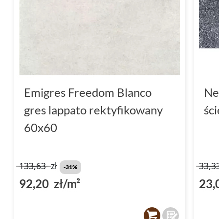
Emigres Freedom Blanco
Ne
gres lappato rektyfikowany
śc
60x60
133,63
zł
33,3
-31%
92,20 zł/m²
23,