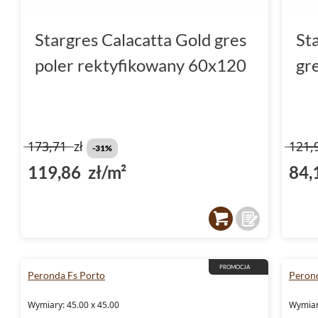
Stargres Calacatta Gold gres
St
poler rektyfikowany 60x120
gr
173,71
zł
121,
-31%
119,86 zł/m²
84,
PROMOCJA
Peronda Fs Porto
Peron
Wymiary: 45.00 x 45.00
Wymiary