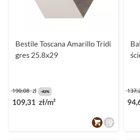
Bestile Toscana Amarillo Tridi
Ba
gres 25.8x29
śc
190,08
zł
137,
-42%
109,31 zł/m²
94,