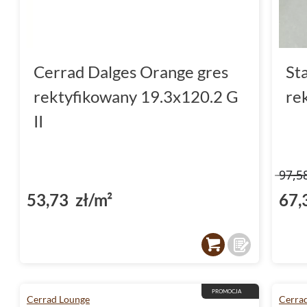
Cerrad Dalges Orange gres
St
rektyfikowany 19.3x120.2 G
re
II
97,5
53,73 zł/m²
67,
PROMOCJA
Cerrad Lounge
Cerra