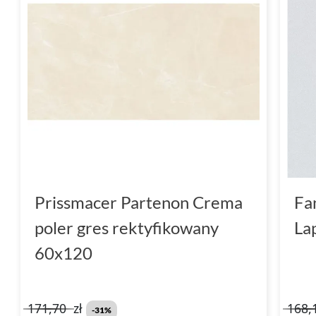
Prissmacer Partenon Crema
Fa
poler gres rektyfikowany
La
60x120
171,70
zł
168,
-31%