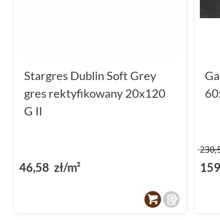
Stargres Dublin Soft Grey
Ga
gres rektyfikowany 20x120
60
G II
230,
46,58 zł/m²
159