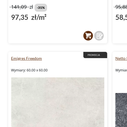
141,09
zł
95,8
-31%
97,35 zł/m²
58,
PROMOCJA
Emigres Freedom
Netto
Wymiary: 60.00 x 60.00
Wymiar