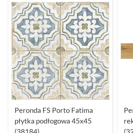
Peronda FS Porto Fatima
Pe
płytka podłogowa 45x45
re
(38184)
(3