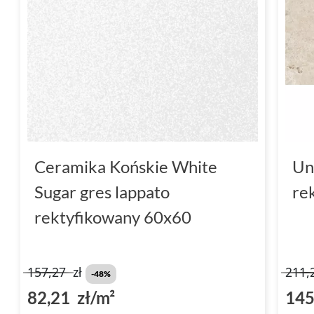
Ceramika Końskie White
Un
Sugar gres lappato
re
rektyfikowany 60x60
157,27
zł
211,
-48%
82,21 zł/m²
145