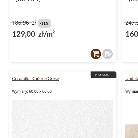
186,96
zł
247,
-31%
129,00 zł/m²
160
PROMOCJA
Ceramika Końskie Gresy
Undef
Wymiary: 60.00 x 60.00
Wymiar