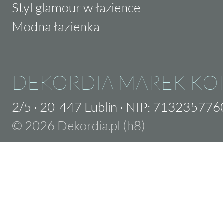
Styl glamour w łazience
Modna łazienka
DEKORDIA MAREK KO
2/5
·
20-447 Lublin
·
NIP: 713235776
© 2026 Dekordia.pl (h8)