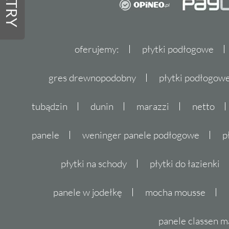
FILTRY
oferujemy:
płytki podłogowe
gres drewnopodobny
płytki podłogo
tubądzin
dunin
marazzi
netto
panele
weninger panele podłogowe
p
płytki na schody
płytki do łazienki
panele w jodełkę
mocha mousse
panele classen m