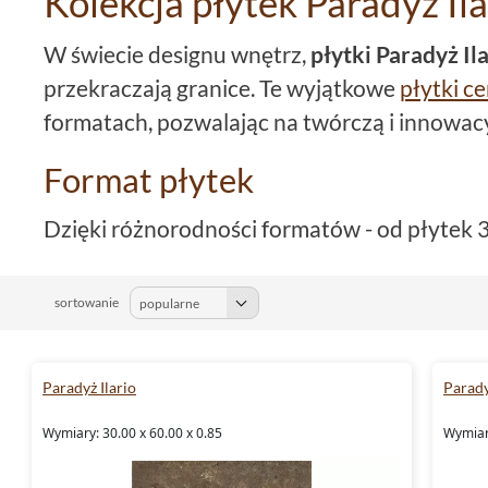
Kolekcja płytek Paradyż Ila
W świecie designu wnętrz,
płytki Paradyż Il
przekraczają granice. Te wyjątkowe
płytki c
formatach, pozwalając na twórczą i innowacy
Format płytek
Dzięki różnorodności formatów - od płytek 
po płytki 6,6x24,5, możliwe jest tworzenie
podłogach
i
ścianach
. Bez względu na wielk
sortowanie
Paradyż Ilario
pozwalają na doskonałe dopa
potrzeb.
Paradyż Ilario
Parady
Kolorystyka płytek
Wymiary: 30.00 x 60.00 x 0.85
Wymiary
Dominującymi kolorami w kolekcji
Paradyż Il