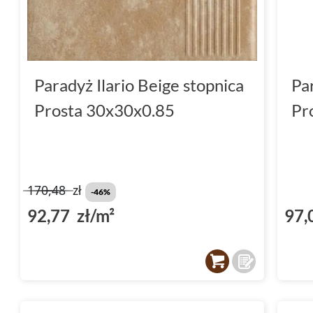
Paradyż Ilario Beige stopnica
Pa
Prosta 30x30x0.85
Pr
170,48
zł
-46%
92,77 zł/m²
97,