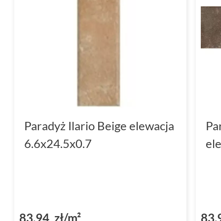
Paradyż Ilario Beige elewacja
Pa
6.6x24.5x0.7
el
83,94 zł/m²
83,