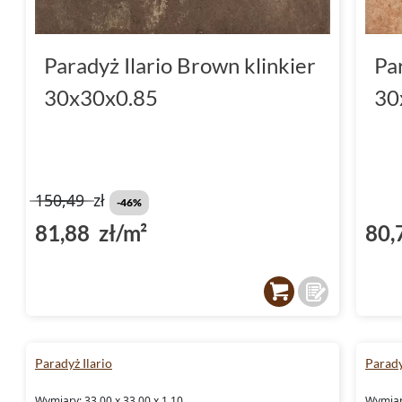
Paradyż Ilario Brown klinkier
Par
30x30x0.85
30
150,49
zł
-46%
81,88 zł/m²
80,
Paradyż Ilario
Parady
Wymiary: 33.00 x 33.00 x 1.10
Wymiary