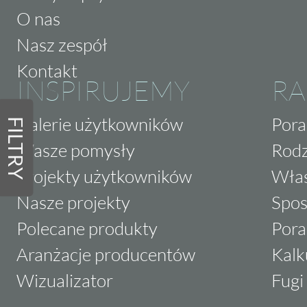
O nas
Nasz zespół
Kontakt
INSPIRUJEMY
RA
Galerie użytkowników
Pora
FILTRY
Wasze pomysły
Rodz
Projekty użytkowników
Właś
Nasze projekty
Spos
Polecane produkty
Pora
Aranżacje producentów
Kalk
Wizualizator
Fugi 