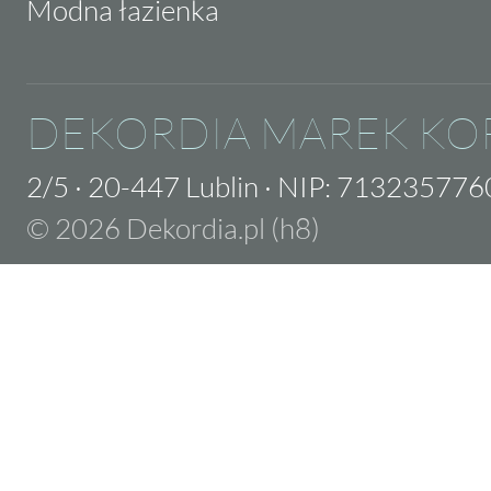
Modna łazienka
DEKORDIA MAREK KO
2/5
·
20-447 Lublin
·
NIP: 713235776
© 2026 Dekordia.pl (h8)