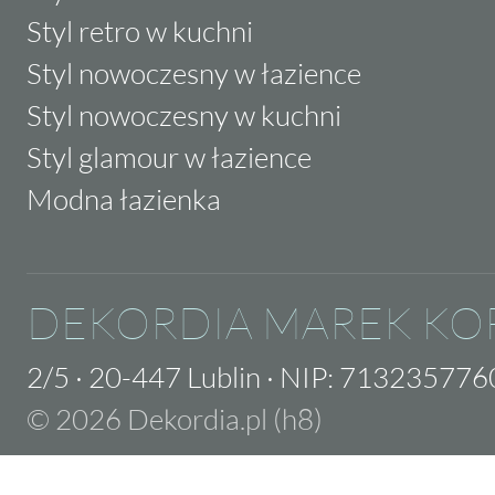
Styl retro w kuchni
Styl nowoczesny w łazience
Styl nowoczesny w kuchni
Styl glamour w łazience
Modna łazienka
DEKORDIA MAREK KO
2/5
·
20-447 Lublin
·
NIP: 713235776
© 2026 Dekordia.pl (h8)