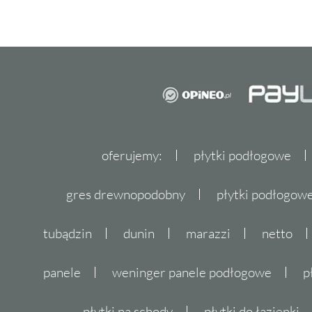
oferujemy:
płytki podłogowe
gres drewnopodobny
płytki podłogo
tubądzin
dunin
marazzi
netto
panele
weninger panele podłogowe
p
płytki na schody
płytki do łazienki