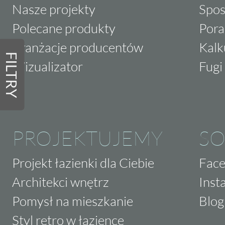
Nasze projekty
Spos
Polecane produkty
Pora
Aranżacje producentów
Kalk
FILTRY
Wizualizator
Fugi 
PROJEKTUJEMY
SO
Projekt łazienki dla Ciebie
Fac
Architekci wnętrz
Inst
Pomysł na mieszkanie
Blog
Styl retro w łazience