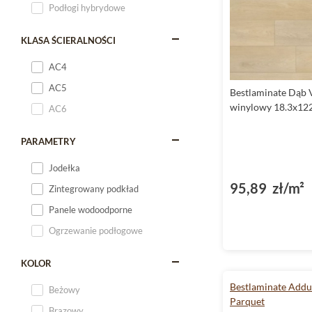
Podłogi hybrydowe
KLASA ŚCIERALNOŚCI
AC4
AC5
Bestlaminate Dąb 
winylowy 18.3x122
AC6
PARAMETRY
Jodełka
95,89 zł/m²
Zintegrowany podkład
Panele wodoodporne
Ogrzewanie podłogowe
KOLOR
Bestlaminate Addu
Beżowy
Parquet
Brązowy