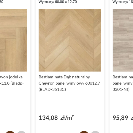
80
Wymiary: 60.00 x 12.70
Wymiary: 18
Avon jodełka
Bestlaminate Dąb naturalny
Bestlamina
x11.8 (Bladp-
Chevron panel winylowy 60x12.7
panel winy
(BLAD-3518C)
3301-Nf)
²
134,08 zł/m²
95,89 z