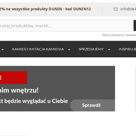
|
ystkie produkty DUNIN - kod DUNIN12
info@dekordia.pl
Wyszukiwanie zaaw
KAMIEŃ I IMITACJA KAMIENIA
SPRZEDAJEMY
INSPIRUJ