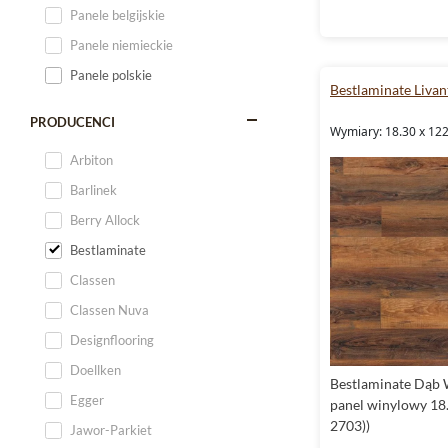
Dąb Carmel
Panele belgijskie
Dąb Cynamonowy
Panele niemieckie
Dąb Gentle
Panele polskie
Bestlaminate Livan
Dąb Imbirowy
Dąb Jedwabny
PRODUCENCI
Wymiary: 18.30 x 12
Dąb Jęczmienny
Arbiton
Dąb Kawowy
Barlinek
Dąb Lniany
Berry Allock
Dąb Mainland
Bestlaminate
Dąb Marzipan
Classen
Dąb Migdałowy
Classen Nuva
Dąb Mont Blanc
Designflooring
Dąb Niagara
Doellken
Bestlaminate Dąb
Dąb Perłowy
Egger
panel winylowy 18.
Dąb Piaskowy
2703))
Jawor-Parkiet