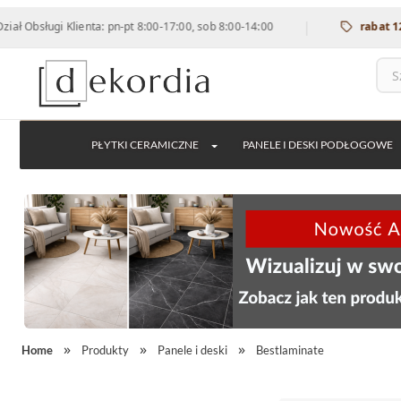
|
i Klienta: pn-pt 8:00-17:00, sob 8:00-14:00
rabat 12% na wsz
PŁYTKI CERAMICZNE
PANELE I DESKI PODŁOGOWE
Home
Produkty
Panele i deski
Bestlaminate