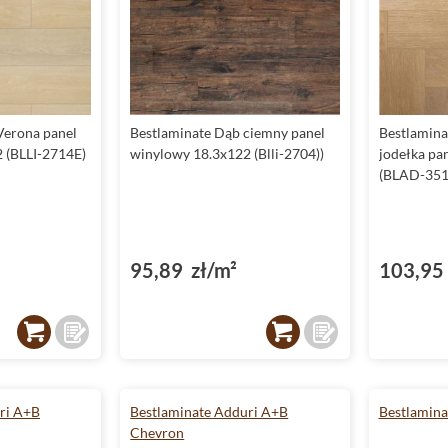
Verona panel
Bestlaminate Dąb ciemny panel
Bestlamina
 (BLLI-2714E)
winylowy 18.3x122 (Blli-2704))
jodełka pa
(BLAD-351
95,89 zł/m²
103,95 
ri A+B
Bestlaminate Adduri A+B
Bestlamina
Chevron