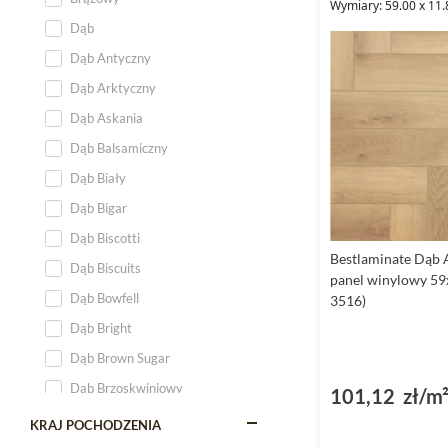
Wymiary: 59.00 x 11.
Dąb
Dąb Antyczny
Dąb Arktyczny
Dąb Askania
Dąb Balsamiczny
Dąb Biały
Dąb Bigar
Dąb Biscotti
Bestlaminate Dąb 
Dąb Biscuits
panel winylowy 59
Dąb Bowfell
3516)
Dąb Bright
Dąb Brown Sugar
Dąb Brzoskwiniowy
101,12 zł/m
Dąb Cappuccino
KRAJ POCHODZENIA