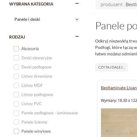
producent :
Best
WYBRANA KATEGORIA
Panele p
RODZAJ
Odkryj niezwykłą trwa
Podłogi, które łączą w
Akcesoria
łatwo możesz odmieni
Deski elewacyjne
Deski podłogowe
CZYTAJ DALEJ...
Listwy drewniane
Listwy MDF
Bestlaminate Livan
Listwy podłogowe
Wymiary: 18.30 x 12
Listwy PVC
Panele podłogowe - laminowane
Panele ścienne
Panele winylowe