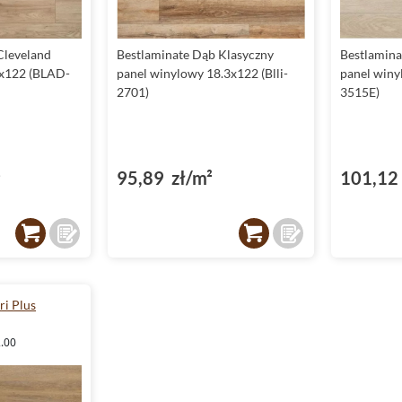
Cleveland
Bestlaminate Dąb Klasyczny
Bestlamina
8x122 (BLAD-
panel winylowy 18.3x122 (Blli-
panel winy
2701)
3515E)
²
95,89 zł/m²
101,12 
ri Plus
2.00