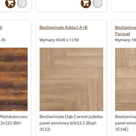
ti
Bestlaminate Adduri A+B
Bestlamina
Parquet
2.00
Wymiary: 60.00 x 12.50
Wymiary: 59
 Wielokolorowy
Bestlaminate Dąb Carmel jodełka
Bestlamina
3x122 (Blli-
panel winylowy 60x12.5 (Blad-
panel winy
3512)
3514E)