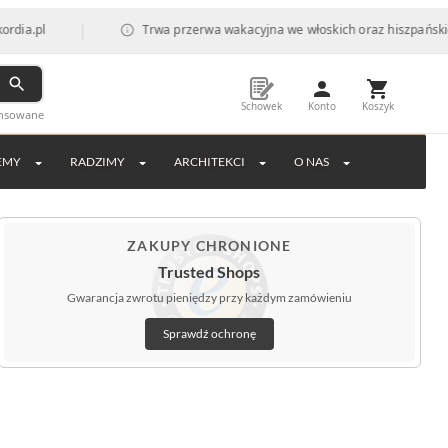
|
Trwa przerwa wakacyjna we włoskich oraz hiszpańskich fabrykac
Schowek
Konto
Koszyk
ansowane
EMY
RADZIMY
ARCHITEKCI
O NAS
ZAKUPY CHRONIONE
Trusted Shops
Gwarancja zwrotu pieniędzy przy każdym zamówieniu
Sprawdź ochronę