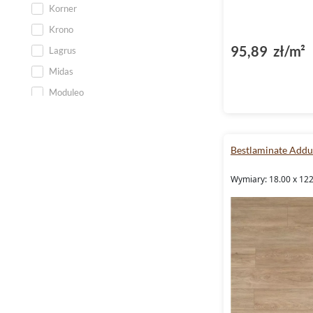
Dąb Porto Grande
Korner
Dąb Pudding
Krono
Dąb Salt
95,89 zł/m²
Lagrus
Dąb Serene
Midas
Dąb Tender
Moduleo
Dąb Toffee
Multicontract
Dąb Touch
Panele ścienne. podłogowe.
Dąb Trivor
Bestlaminate Addur
deski Lamett Parquetvinyl
Dąb Złoty
Premium Floor
Wymiary: 18.00 x 12
Szary
Quickstep
Stegu
Tarkett
Ter Hurne
Villerock
Vincore