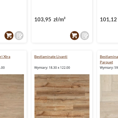
103,95 zł/m²
101,12 
i Xtra
Bestlaminate Livanti
Bestlamina
Parquet
2.00
Wymiary: 18.30 x 122.00
Wymiary: 59