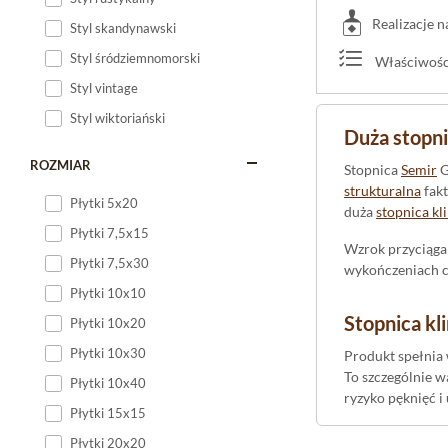
Realizacje 
Styl skandynawski
Styl śródziemnomorski
Właściwości
Styl vintage
Styl wiktoriański
Duża stopni
ROZMIAR
Stopnica
Semir
G
strukturalna
fakt
Płytki 5x20
duża
stopnica kl
Płytki 7,5x15
Wzrok przyciąga 
Płytki 7,5x30
wykończeniach cz
Płytki 10x10
Stopnica k
Płytki 10x20
Płytki 10x30
Produkt spełnia 
To szczególnie w
Płytki 10x40
ryzyko pęknięć 
Płytki 15x15
Dodatkowo, powi
Płytki 20x20