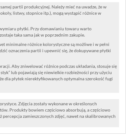
samej partii produkcyjnej. Należy mieć na uwadze, że w
oły, listwy, stopnice itp.), mogą wystąpić różnice w
 wymiaru płytki. Przy domawianiu towaru warto
ozostaje taka sama jak w poprzednim zakupie.
wet minimalne różnice kolorystyczne są możliwe i w pełni
ć oznaczenia partii i upewnić się, że dokupywane płytki
acji. Aby zniwelować różnice podczas układania, stosuje się
a styk” lub pojawiają się niewielkie rozbieżności przy użyciu
że dla płytek nierektyfikowanych optymalna szerokość fugi
lorystyce. Zdjęcia zostały wykonane w określonych
tów. Produkty bowiem częściowo absorbują, a częściowo
iż percepcja zamieszczonych zdjęć, nawet na skalibrowanych