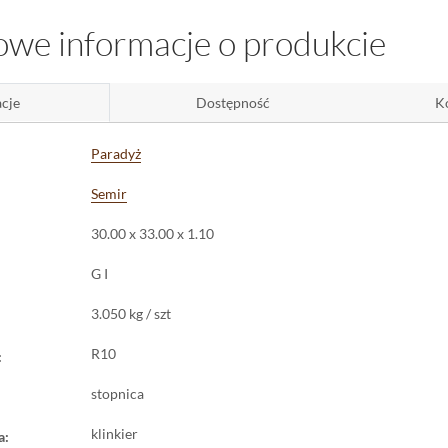
tosowanie stopnicy w miejscach narażonych na wilgoć oraz śliskość.
we informacje o produkcie
zastosowania dużej stopnicy klinkierowej
oje rozmiary (30x33 cm) oraz konstrukcję, Semir Grafit doskonale nada
cje
Dostępność
K
zkodzenia elementów wykończeniowych. Poza klasycznymi schodami zewn
 także użyć w garażach, pomieszczeniach technicznych czy przestrzenia
Paradyż
j w utrzymaniu czystości.
uralna powierzchnia pomaga także ukryć ewentualne zabrudzenia czy drobn
Semir
lędu jest to wybór, który łączy estetykę z praktycznym podejściem do cod
30.00 x 33.00 x 1.10
G I
3.050 kg / szt
R10
:
stopnica
klinkier
a: