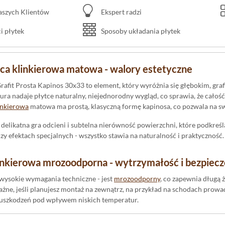
naszych Klientów
Ekspert radzi
 płytek
Sposoby układania płytek
ca klinkierowa matowa - walory estetyczne
rafit Prosta Kapinos 30x33 to element, który wyróżnia się głębokim, gr
ura nadaje płytce naturalny, niejednorodny wygląd, co sprawia, że całość
inkierowa
matowa ma prostą, klasyczną formę kapinosa, co pozwala na swo
delikatna gra odcieni i subtelna nierówność powierzchni, które podkreśla
y efektach specjalnych - wszystko stawia na naturalność i praktyczność.
linkierowa mrozoodporna - wytrzymałość i bezpiec
wysokie wymagania techniczne - jest
mrozoodporny
, co zapewnia długą
ażne, jeśli planujesz montaż na zewnątrz, na przykład na schodach pro
i uszkodzeń pod wpływem niskich temperatur.
erzchnia o właściwościach antypoślizgowych z klasy R10 dba o bezpiec