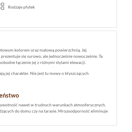
Rodzaje płytek
afitowym kolorem oraz matową powierzchnią. Jej
 prezentuje się surowo, ale jednocześnie nowocześnie. Ta
bodne łączenie jej z różnymi stylami elewacji.
ją jej charakter. Nie jest tu mowy o błyszczących
zeństwo
 żywotność nawet w trudnych warunkach atmosferycznych.
wadzących do domu czy na tarasie. Mrozoodporność eliminuje
zeństwo użytkowników. Takie parametry pozwalają na