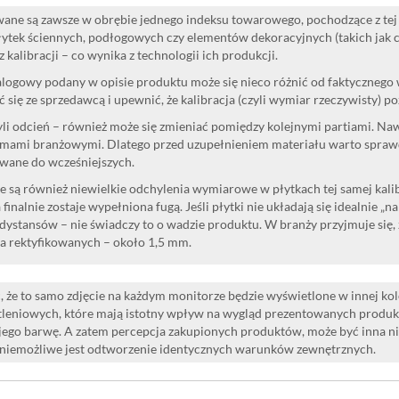
ane są zawsze w obrębie jednego indeksu towarowego, pochodzące z tej 
ytek ściennych, podłogowych czy elementów dekoracyjnych (takich jak cok
 kalibracji – co wynika z technologii ich produkcji.
logowy podany w opisie produktu może się nieco różnić od faktycznego
 się ze sprzedawcą i upewnić, że kalibracja (czyli wymiar rzeczywisty) p
yli odcień – również może się zmieniać pomiędzy kolejnymi partiami. Na
mami branżowymi. Dlatego przed uzupełnieniem materiału warto sprawdzi
wane do wcześniejszych.
 są również niewielkie odchylenia wymiarowe w płytkach tej samej kalibr
 finalnie zostaje wypełniona fugą. Jeśli płytki nie układają się idealnie „n
dystansów – nie świadczy to o wadzie produktu. W branży przyjmuje się, 
la rektyfikowanych – około 1,5 mm.
 że to samo zdjęcie na każdym monitorze będzie wyświetlone w innej ko
leniowych, które mają istotny wpływ na wygląd prezentowanych produk
i jego barwę. A zatem percepcja zakupionych produktów, może być inna n
 niemożliwe jest odtworzenie identycznych warunków zewnętrznych.