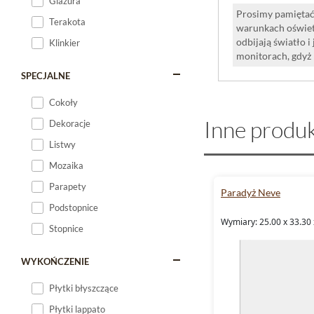
Glazura
Prosimy pamiętać,
Terakota
warunkach oświet
odbijają światło 
Klinkier
monitorach, gdyż
SPECJALNE
Cokoły
Inne produk
Dekoracje
Listwy
Mozaika
Parapety
Paradyż Neve
Podstopnice
Wymiary: 25.00 x 33.30 
Stopnice
WYKOŃCZENIE
Płytki błyszczące
Płytki lappato