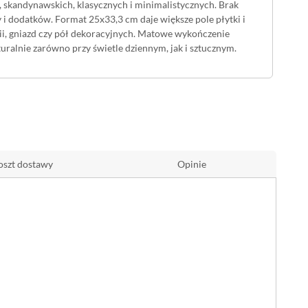
 skandynawskich, klasycznych i minimalistycznych. Brak
ry i dodatków. Format 25x33,3 cm daje większe pole płytki i
rii, gniazd czy pół dekoracyjnych. Matowe wykończenie
aturalnie zarówno przy świetle dziennym, jak i sztucznym.
ie w mniejszych
łazienkach
, aneksach kuchennych i toaletach.
a sprawia wrażenie spokojnej i zadbanej. Matowa faktura nie
oszt dostawy
Opinie
awdzi się w strefie umywalki, wanny i prysznica, nad
mozaikami z kolekcji Neve, budując spójną aranżację lub
nuje wnętrza i pozostawi swobodę w doborze dodatków - ta