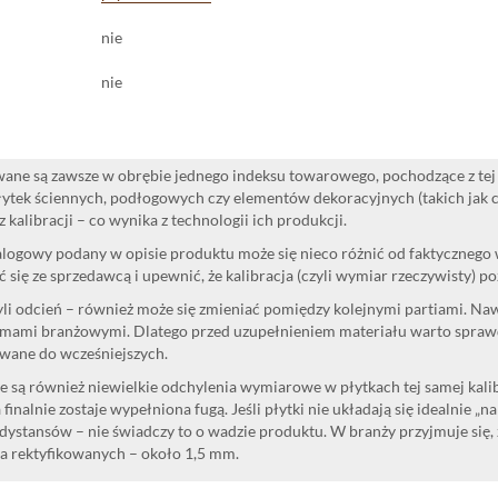
nie
nie
ane są zawsze w obrębie jednego indeksu towarowego, pochodzące z tej 
ytek ściennych, podłogowych czy elementów dekoracyjnych (takich jak cok
 kalibracji – co wynika z technologii ich produkcji.
logowy podany w opisie produktu może się nieco różnić od faktycznego
 się ze sprzedawcą i upewnić, że kalibracja (czyli wymiar rzeczywisty) p
yli odcień – również może się zmieniać pomiędzy kolejnymi partiami. Na
mami branżowymi. Dlatego przed uzupełnieniem materiału warto sprawdzi
wane do wcześniejszych.
 są również niewielkie odchylenia wymiarowe w płytkach tej samej kalibr
 finalnie zostaje wypełniona fugą. Jeśli płytki nie układają się idealnie „n
dystansów – nie świadczy to o wadzie produktu. W branży przyjmuje się, 
la rektyfikowanych – około 1,5 mm.