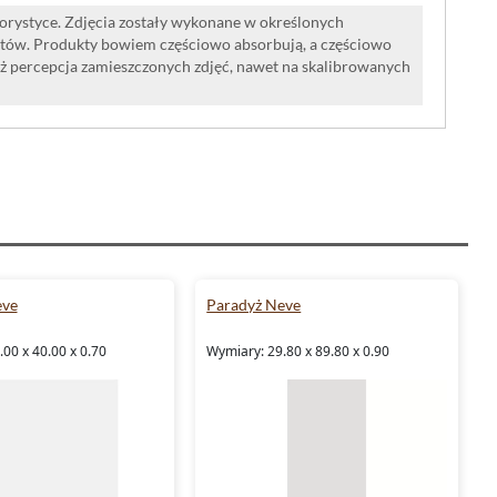
lorystyce. Zdjęcia zostały wykonane w określonych
tów. Produkty bowiem częściowo absorbują, a częściowo
iż percepcja zamieszczonych zdjęć, nawet na skalibrowanych
eve
Paradyż Neve
00 x 40.00 x 0.70
Wymiary: 29.80 x 89.80 x 0.90