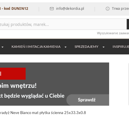
|
|
 DUNIN12
info@dekordia.pl
Trwa przerwa waka
Wyszukiwanie zaaw
KAMIEŃ I IMITACJA KAMIENIA
SPRZEDAJEMY
INSPIRUJ
radyż Neve Bianco mat płytka ścienna 25x33.3x0.8