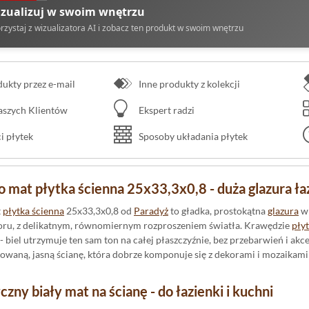
zualizuj w swoim wnętrzu
rzystaj z wizualizatora AI i zobacz ten produkt w swoim wnętrzu
kty przez e-mail
Inne produkty z kolekcji
naszych Klientów
Ekspert radzi
 płytek
Sposoby układania płytek
 mat płytka ścienna 25x33,3x0,8 - duża glazura ł
t
płytka ścienna
25x33,3x0,8 od
Paradyż
to gładka, prostokątna
glazura
w 
zoru, z delikatnym, równomiernym rozproszeniem światła. Krawędzie
płyt
- biel utrzymuje ten sam ton na całej płaszczyźnie, bez przebarwień i 
waną, jasną ścianę, która dobrze komponuje się z dekorami i mozaikami z
zny biały mat na ścianę - do łazienki i kuchni