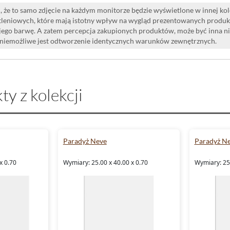
 że to samo zdjęcie na każdym monitorze będzie wyświetlone w innej ko
leniowych, które mają istotny wpływ na wygląd prezentowanych produk
i jego barwę. A zatem percepcja zakupionych produktów, może być inna n
 niemożliwe jest odtworzenie identycznych warunków zewnętrznych.
ty z kolekcji
Paradyż Neve
Paradyż N
x 0.70
Wymiary: 25.00 x 40.00 x 0.70
Wymiary: 25.