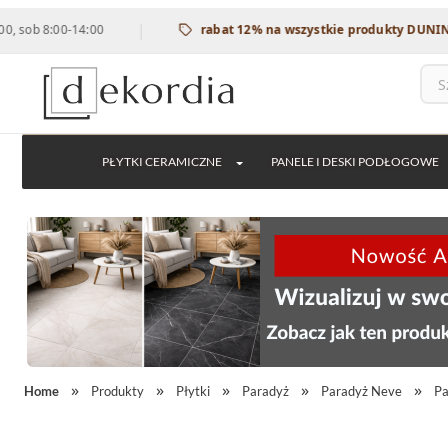
|
8:00-14:00
rabat 12% na wszystkie produkty DUNIN - kod
PŁYTKI CERAMICZNE
PANELE I DESKI PODŁOGOWE
Home
Produkty
Płytki
Paradyż
Paradyż Neve
Pa