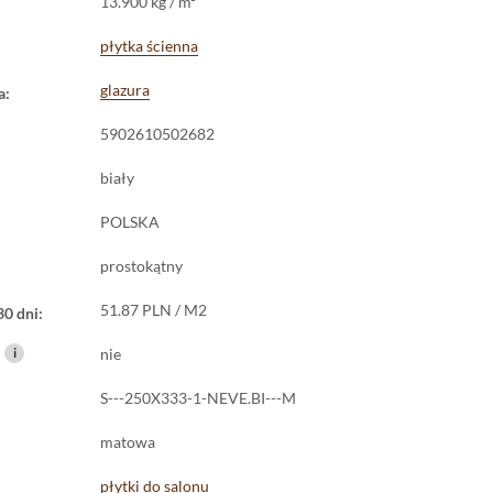
13.900 kg / m²
płytka ścienna
glazura
a:
5902610502682
biały
POLSKA
prostokątny
51.87 PLN / M2
30 dni:
i
nie
S---250X333-1-NEVE.BI---M
matowa
płytki do salonu