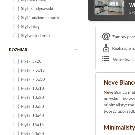
Wi
Styl skandynawski
Sko
Styl śródziemnomorski
Styl vintage
Styl wiktoriański
Zamów produ
Realizacje 
ROZMIAR
Właściwości
Płytki 5x20
Płytki 7,5x15
Płytki 7,5x30
Neve Bianco
Płytki 10x10
Neve
Bianco ma
Płytki 10x20
połysku i bez w
minimalistyczne 
Płytki 10x30
tworzy uporządko
Płytki 10x40
Płytki 15x15
Minimalistyc
Płytki 20x20