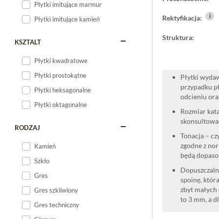
Płytki imitujące marmur
i
Rektyfikacja:
Płytki imitujące kamień
Struktura:
KSZTALT
Płytki kwadratowe
Płytki prostokątne
Płytki wydaw
przypadku pł
Płytki heksagonalne
odcieniu oraz
Płytki oktagonalne
Rozmiar kata
skonsultować
RODZAJ
Tonacja – cz
zgodne z nor
Kamień
będą dopaso
Szkło
Dopuszczalne
Gres
spoinę, która
zbyt małych 
Gres szkliwiony
to 3 mm, a d
Gres techniczny