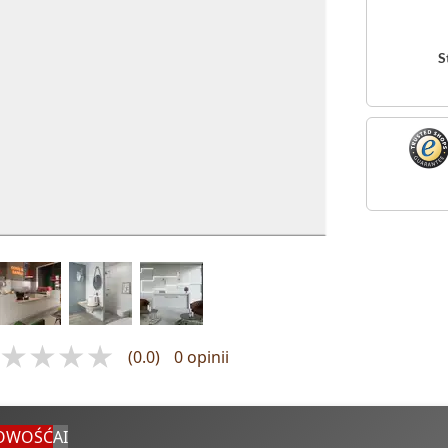
S
(0.0)
0 opinii
OWOŚĆ
AI