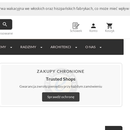
cyjna we włoskich oraz hiszpańskich fabrykach, co może mieć wpływ na wydłu
Schowek
Konto
Koszyk
ansowane
EMY
RADZIMY
ARCHITEKCI
O NAS
ZAKUPY CHRONIONE
Trusted Shops
Gwarancja zwrotu pieniędzy przy każdym zamówieniu
Sprawdź ochronę