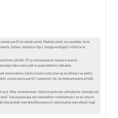
samej partii produkcyjnej. Należy mieć na uwadze, że w
oły, listwy, stopnice itp.), mogą wystąpić różnice w
 wymiaru płytki. Przy domawianiu towaru warto
ozostaje taka sama jak w poprzednim zakupie.
wet minimalne różnice kolorystyczne są możliwe i w pełni
ć oznaczenia partii i upewnić się, że dokupywane płytki
acji. Aby zniwelować różnice podczas układania, stosuje się
a styk” lub pojawiają się niewielkie rozbieżności przy użyciu
że dla płytek nierektyfikowanych optymalna szerokość fugi