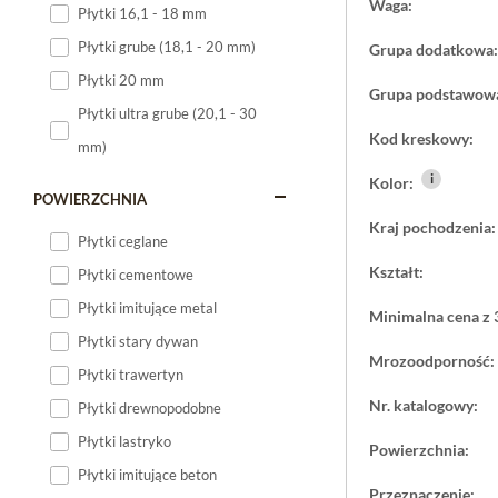
Waga:
Płytki 16,1 - 18 mm
Płytki 120x60
Płytki grube (18,1 - 20 mm)
Grupa dodatkowa:
Płytki 75x75
Płytki 20 mm
Grupa podstawow
Płytki 80x80
Płytki ultra grube (20,1 - 30
Płytki 90x90
Kod kreskowy:
mm)
Płytki 120x120
i
Kolor:
Płytki małe
POWIERZCHNIA
Kraj pochodzenia:
Płytki duże
Płytki ceglane
Płytki wielkoformatowe
Kształt:
Płytki cementowe
Płytki imitujące metal
Minimalna cena z 
Płytki stary dywan
Mrozoodporność:
Płytki trawertyn
Nr. katalogowy:
Płytki drewnopodobne
Płytki lastryko
Powierzchnia:
Płytki imitujące beton
Przeznaczenie: