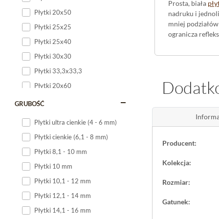
Prosta, biała
pły
Płytki 20x50
nadruku i jednoli
mniej podziałów 
Płytki 25x25
ogranicza reflek
Płytki 25x40
Płytki 30x30
Korzyści - 
Płytki 33,3x33,3
Czysta biel opty
Dodatko
Płytki 20x60
Większe pole pły
odbija ostro pun
Płytki 20x120
GRUBOŚĆ
Płytki 25x60
Informa
Zastosowan
Plytki ultra cienkie (4 - 6 mm)
Płytki 25x75
Płytki cienkie (6,1 - 8 mm)
Neve Bianco mat 
Producent:
Płytki 30x60
blatem kuchennym
Płytki 8,1 - 10 mm
wyodrębniając st
Płytki 30x90
Kolekcja:
Płytki 10 mm
glazura jest bez
Płytki 30x120
Płytki 10,1 - 12 mm
Rozmiar:
Płytki 40x120
Płytki 12,1 - 14 mm
Gatunek:
Płytki 45x45
Płytki 14,1 - 16 mm
Płytki 60x60