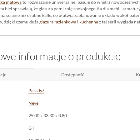
tka matowa
to rozwiązanie uniwersalne: pasuje do wnętrz nowoczesnych,
ta biel sprawiają, że glazura pełni rolę spokojnego tła dla mebli, armatu
na ścianie niż drobne kafle, co ułatwia zaplanowanie układu wokół bate
sy, dzięki czemu duża
glazura łazienkowa i kuchenna
z tej serii wygląda n
jasne wnętrze i porządek na ścianie
cznie powiększa pomieszczenie i podnosi poziom światła, co ma znaczen
we informacje o produkcie
tki porządkuje ścianę wizualnie - podziały są czytelne, a cała płaszczyzn
któw świetlnych, więc ściana wygląda równomiernie z każdej strony.
cje
Dostępność
K
ie glazury Neve Bianco mat 25x33,3
płytka ścienna 25x33,3x0,8 jest przeznaczona na ściany wewnętrzne - spr
Paradyż
, w WC i pomieszczeniach gospodarczych. Można ją łączyć z dekorami i 
refy ścienne. Jeśli szukasz ponadczasowej, jasnej bazy, która nie zdomi
Neve
piecznym i trafnym wyborem.
25.00 x 33.30 x 0.80
G I