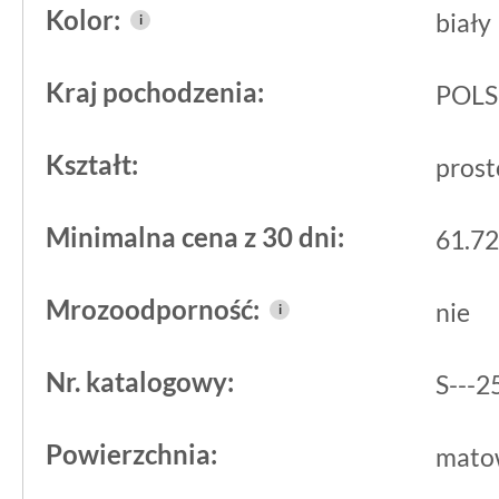
Kolor:
biały
i
poszukujących dużych formatów o mat
przemyślanym designie.
Kraj pochodzenia:
POL
Prosty, ale efektywny wygląd produkt
Kształt:
uniwersalność oraz możliwość dopaso
prost
stylistyk wnętrzarskich, od klasyczny
Minimalna cena z 30 dni:
61.72
im fizycznej wyrazistości i praktycznej 
Mrozoodporność:
nie
i
Nr. katalogowy:
S---
Powierzchnia:
mato