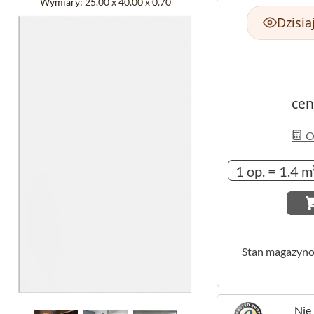
Wymiary:
25.00 x 40.00 x 0.70
Dzisia
cen
Ob
Stan magazyn
Nie 