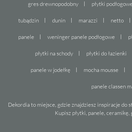
gres drewnopodobny
płytki podłogo
tubądzin
dunin
marazzi
netto
panele
weninger panele podłogowe
p
płytki na schody
płytki do łazienki
panele w jodełkę
mocha mousse
panele classen m
Dekordia to miejsce, gdzie znajdziesz inspiracje do 
Kupisz płytki, panele, ceramikę, g