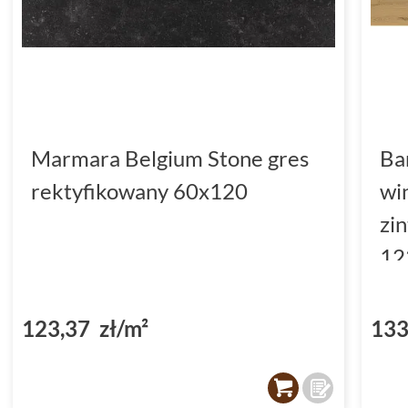
Marmara Belgium Stone gres
Ba
rektyfikowany 60x120
wi
zi
12
(D
123,37 zł/m²
133