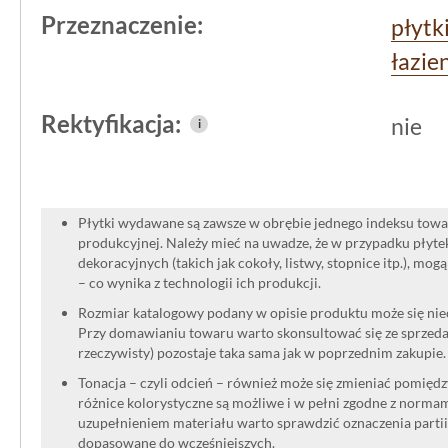
Przeznaczenie:
płytk
łazie
Rektyfikacja:
nie
i
Płytki wydawane są zawsze w obrębie jednego indeksu towar
produkcyjnej. Należy mieć na uwadze, że w przypadku płyt
dekoracyjnych (takich jak cokoły, listwy, stopnice itp.), mog
– co wynika z technologii ich produkcji.
Rozmiar katalogowy podany w opisie produktu może się niec
Przy domawianiu towaru warto skonsultować się ze sprzedaw
rzeczywisty) pozostaje taka sama jak w poprzednim zakupie.
Tonacja – czyli odcień – również może się zmieniać pomięd
różnice kolorystyczne są możliwe i w pełni zgodne z norma
uzupełnieniem materiału warto sprawdzić oznaczenia partii
dopasowane do wcześniejszych.