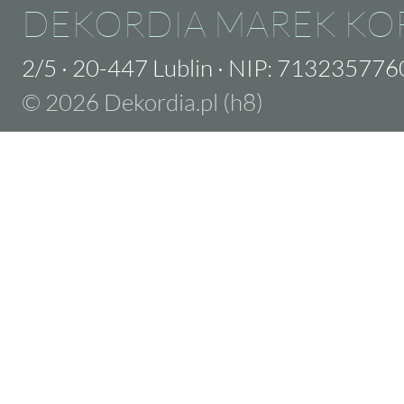
DEKORDIA MAREK KO
2/5
·
20-447 Lublin
·
NIP: 713235776
© 2026 Dekordia.pl (h8)