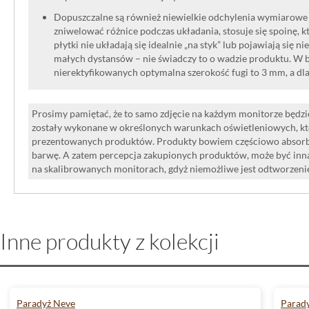
Dopuszczalne są również niewielkie odchylenia wymiarowe w
zniwelować różnice podczas układania, stosuje się spoinę, kt
płytki nie układają się idealnie „na styk” lub pojawiają się n
małych dystansów – nie świadczy to o wadzie produktu. W br
nierektyfikowanych optymalna szerokość fugi to 3 mm, a dl
Prosimy pamiętać, że to samo zdjęcie na każdym monitorze będzie
zostały wykonane w określonych warunkach oświetleniowych, kt
prezentowanych produktów. Produkty bowiem częściowo absorbują
barwę. A zatem percepcja zakupionych produktów, może być inna
na skalibrowanych monitorach, gdyż niemożliwe jest odtworzen
Inne produkty z kolekcji
Paradyż Neve
Parad