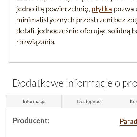
jednolitą powierzchnię,
płytka
pozwala
minimalistycznych przestrzeni bez z
detali, jednocześnie oferując solidną
rozwiązania.
Wszechstronne zastos
kuchni i łazience
Dodatkowe informacje o pr
Parametry techniczne tej glazury spra
Informacje
Dostępność
Kos
do ścian w
kuchni
i łazience. Jej
mato
wpisuje się w trendy, ale także jest p
Producent:
Para
łatwe czyszczenie bez nadmiernego p