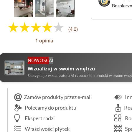
Bezpieczne
(4.0)
1 opinia
NOWOŚĆ
AI
Wizualizuj w swoim wnętrzu
Skorzystaj z wizualizatora AI i zobacz ten produkt w swoim wnę
Zamów produkty przez e-mail
Inn
Polecamy do produktu
Rea
Ekspert radzi
Rod
Właściwości płytek
Spo