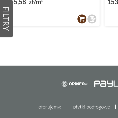
255,58 zł/m²
153
FILTRY
oferujemy:
płytki podłogowe