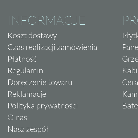
INFORMACJE
P
Koszt dostawy
Płyt
Czas realizacji zamówienia
Pane
Płatność
Grze
Regulamin
Kabi
Doręczenie towaru
Cera
Reklamacje
Kam
Polityka prywatności
Bate
O nas
Nasz zespół