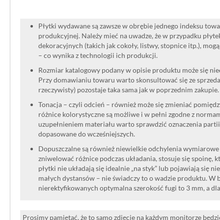
Płytki wydawane są zawsze w obrębie jednego indeksu towar
produkcyjnej. Należy mieć na uwadze, że w przypadku płyt
dekoracyjnych (takich jak cokoły, listwy, stopnice itp.), mog
– co wynika z technologii ich produkcji.
Rozmiar katalogowy podany w opisie produktu może się niec
Przy domawianiu towaru warto skonsultować się ze sprzedaw
rzeczywisty) pozostaje taka sama jak w poprzednim zakupie.
Tonacja – czyli odcień – również może się zmieniać pomięd
różnice kolorystyczne są możliwe i w pełni zgodne z norma
uzupełnieniem materiału warto sprawdzić oznaczenia partii
dopasowane do wcześniejszych.
Dopuszczalne są również niewielkie odchylenia wymiarowe w
zniwelować różnice podczas układania, stosuje się spoinę, kt
płytki nie układają się idealnie „na styk” lub pojawiają się n
małych dystansów – nie świadczy to o wadzie produktu. W br
nierektyfikowanych optymalna szerokość fugi to 3 mm, a dl
Prosimy pamiętać, że to samo zdjęcie na każdym monitorze będzie