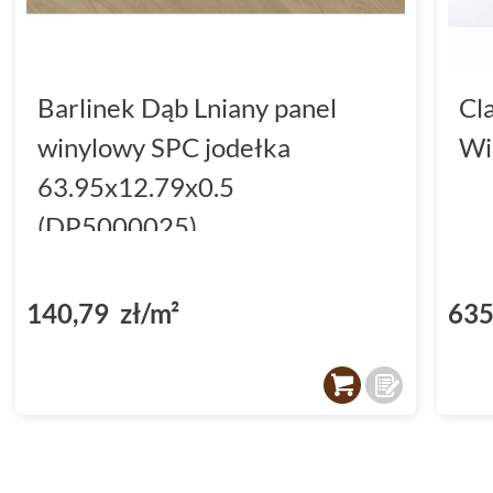
Barlinek Dąb Lniany panel
Cl
winylowy SPC jodełka
Wi
63.95x12.79x0.5
(DP5000025)
140,79 zł/m²
635