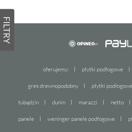
FILTRY
oferujemy:
płytki podłogowe
gres drewnopodobny
płytki podłogo
tubądzin
dunin
marazzi
netto
panele
weninger panele podłogowe
p