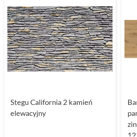
Stegu California 2 kamień
Ba
elewacyjny
pa
zi
12