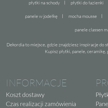
płytki na schody
płytki do łazienki
panele w jodełkę
mocha mousse
panele classen m
Dekordia to miejsce, gdzie znajdziesz inspiracje do 
Kupisz płytki, panele, ceramikę, g
INFORMACJE
P
Koszt dostawy
Płyt
Czas realizacji zamówienia
Pane