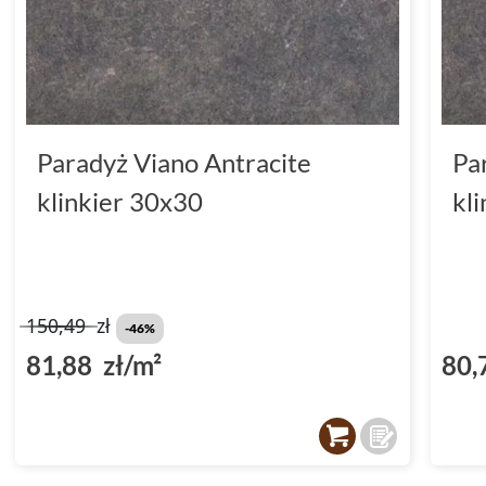
Paradyż Viano Antracite
Pa
klinkier 30x30
kl
150,49
zł
-46%
81,88 zł/m²
80,