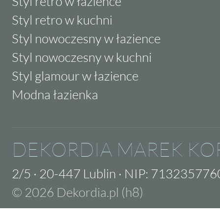
Styl retro w łazience
Styl retro w kuchni
Styl nowoczesny w łazience
Styl nowoczesny w kuchni
Styl glamour w łazience
Modna łazienka
DEKORDIA MAREK KO
2/5
·
20-447 Lublin
·
NIP: 713235776
© 2026 Dekordia.pl (h8)