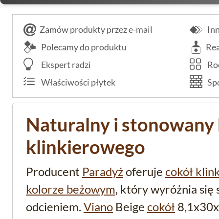
Zamów produkty przez e-mail
Inn
Polecamy do produktu
Rea
Ekspert radzi
Rod
Właściwości płytek
Spo
Naturalny i stonowany 
klinkierowego
Producent
Paradyż
oferuje
cokół klin
kolorze beżowym
, który wyróżnia si
odcieniem.
Viano
Beige
cokół
8,1x30x