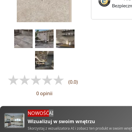
Bezpieczne
(0.0)
0 opinii
NOWOŚĆ
AI
Wizualizuj w swoim wnętrzu
Skorzystaj z wizualizatora AI i zobacz ten produkt w swoim wnę