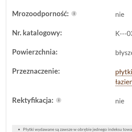
Tak ograniczona wielkość elementu p
Mrozoodporność:
wykończenie miejsc szczególnie newral
nie
i
potrzebne jest zabezpieczenie narożn
Nr. katalogowy:
K---
produkt pomaga utrzymać porządek i 
ściennej, co jest szczególnie ważne w
Powierzchnia:
błysz
narażonych na częsty kontakt z wodą 
Przeznaczenie:
płytk
łazie
Rektyfikacja:
nie
i
Płytki wydawane są zawsze w obrębie jednego indeksu towar