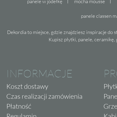
panele w jodełkę
mocha mousse
panele classen m
Dekordia to miejsce, gdzie znajdziesz inspiracje do 
Kupisz płytki, panele, ceramikę, g
INFORMACJE
P
Koszt dostawy
Płyt
Czas realizacji zamówienia
Pane
Płatność
Grze
Regulamin
Kabi