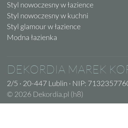
Styl nowoczesny w łazience
Styl nowoczesny w kuchni
Styl glamour w łazience
Modna łazienka
DEKORDIA MAREK KO
2/5
·
20-447 Lublin
·
NIP: 713235776
© 2026 Dekordia.pl (h8)