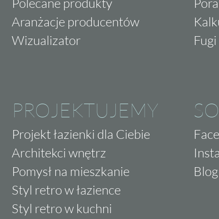
Polecane produkty
Pora
Aranżacje producentów
Kalk
Wizualizator
Fugi 
PROJEKTUJEMY
SO
Projekt łazienki dla Ciebie
Fac
Architekci wnętrz
Inst
Pomysł na mieszkanie
Blog
Styl retro w łazience
Styl retro w kuchni