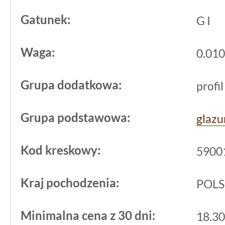
przed uszkodzeniami. Swoim
błyszcz
Gatunek:
G I
poprawia ogólny efekt wizualny pomie
nad resztą dekoracji.
Waga:
0.010 
Zastosowanie i prakty
Grupa dodatkowa:
profil
różnych wnętrzach
Grupa podstawowa:
glazu
Gamma Bianco jest przystosowana do p
Kod kreskowy:
łazienka i kuchnia, gdzie liczą się zaró
5900
łatwość utrzymania czystości. Błyszcz
Kraj pochodzenia:
POL
odporna na wilgoć oraz łatwa do zmywa
wygodę codziennego użytkowania.
Minimalna cena z 30 dni:
18.30