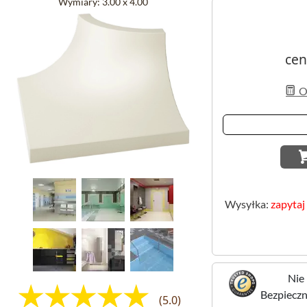
Wymiary:
3.00 x 4.00
cen
Ob
Wysyłka:
zapytaj
Nie 
Bezpieczne
(5.0)