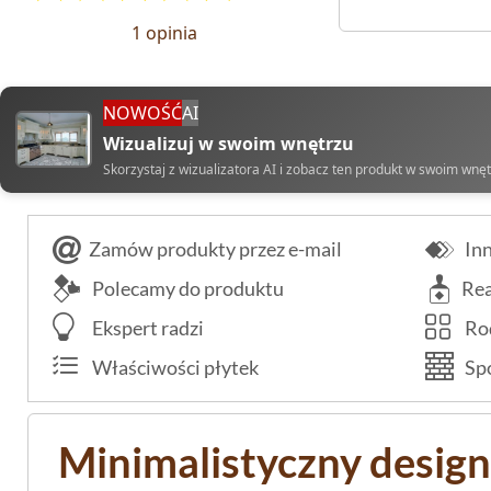
1 opinia
NOWOŚĆ
AI
Wizualizuj w swoim wnętrzu
Skorzystaj z wizualizatora AI i zobacz ten produkt w swoim wnę
Zamów produkty przez e-mail
Inn
Polecamy do produktu
Rea
Ekspert radzi
Rod
Właściwości płytek
Spo
Minimalistyczny design