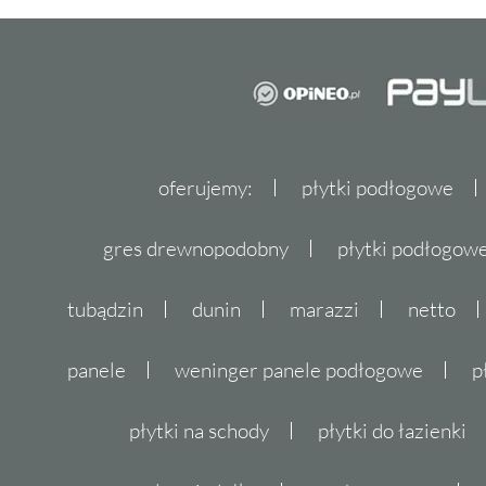
oferujemy:
płytki podłogowe
gres drewnopodobny
płytki podłogo
tubądzin
dunin
marazzi
netto
panele
weninger panele podłogowe
p
płytki na schody
płytki do łazienki