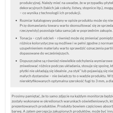
produkcyjnej. Należy mieć na uwadze, że w przypadku płyt
dekoracyjnych (takich jak cokoły, listwy, stopnice itp.), mog
– co wynika z technologii ich produkcji.
Rozmiar katalogowy podany w opisie produktu może się niec
Przy domawianiu towaru warto skonsultować się ze sprzedaw
rzeczywisty) pozostaje taka sama jak w poprzednim zakupie.
Tonacja – czyli odcień – również może się zmieniać pomięd
różnice kolorystyczne są możliwe i w pełni zgodne z norma
uzupełnieniem materiału warto sprawdzić oznaczenia partii
dopasowane do wcześniejszych.
Dopuszczalne są również niewielkie odchylenia wymiarowe w
zniwelować różnice podczas układania, stosuje się spoinę, kt
płytki nie układają się idealnie „na styk” lub pojawiają się n
małych dystansów – nie świadczy to o wadzie produktu. W br
nierektyfikowanych optymalna szerokość fugi to 3 mm, a dl
Prosimy pamiętać, że to samo zdjęcie na każdym monitorze będzie
zostały wykonane w określonych warunkach oświetleniowych, kt
prezentowanych produktów. Produkty bowiem częściowo absorbują
barwę. A zatem percepcja zakupionych produktów, może być inna