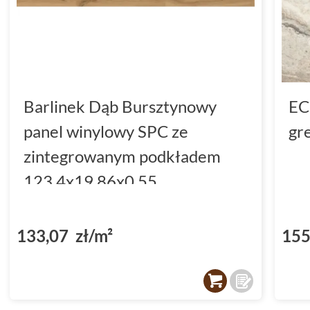
Barlinek Dąb Bursztynowy
EC
panel winylowy SPC ze
gr
zintegrowanym podkładem
123.4x19.86x0.55
(DP3000002)
133,07 zł/m²
155