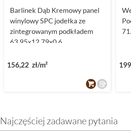
Barlinek Dąb Kremowy panel
We
winylowy SPC jodełka ze
Po
zintegrowanym podkładem
71
63.95x12.79x0.6
(DP5000036)
156,22 zł/m²
199
Najczęściej zadawane pytania