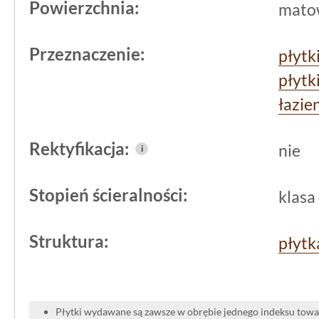
komfort użytkowania. To nie jest tylko
Powierzchnia:
mato
element systemu, który spełni oczeki
trudniejszych warunkach.
Przeznaczenie:
płytk
płytk
łazie
Rektyfikacja:
nie
i
Stopień ścieralności:
klasa
Struktura:
płytk
Płytki wydawane są zawsze w obrębie jednego indeksu towar