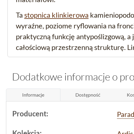
Ta
stopnica klinkierowa
kamieniopod
wyraźne, poziome ryflowania na fronci
praktyczną funkcję antypoślizgową, a
całościową przestrzenną strukturę. Lin
dominują - dobrze komponują się z fak
tworząc spójną całość.
Dodatkowe informacje o pr
Funkcjonalność w przes
Informacje
Dostępność
Kos
użytkowej
Producent:
Para
Produkt dedykowany jest jako stopnic
kamieniopodobna tarasowa. Jego par
Kolekcja:
Ardis