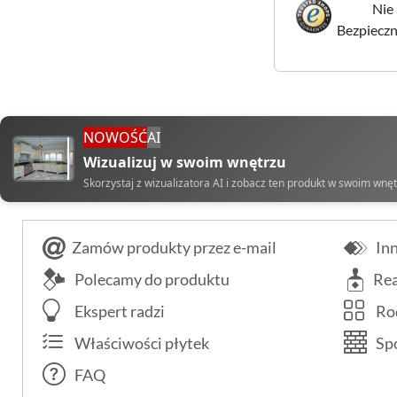
Nie 
Bezpieczne
NOWOŚĆ
AI
Wizualizuj w swoim wnętrzu
Skorzystaj z wizualizatora AI i zobacz ten produkt w swoim wnę
Zamów produkty przez e-mail
Inn
Polecamy do produktu
Rea
Ekspert radzi
Rod
Właściwości płytek
Spo
FAQ