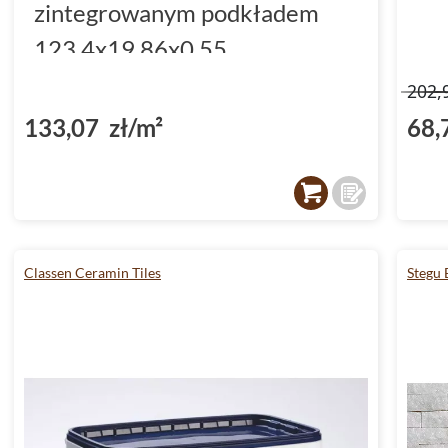
zintegrowanym podkładem
123.4x19.86x0.55
(DP3000002)
202,
133,07 zł/m²
68,
Classen Ceramin Tiles
Stegu