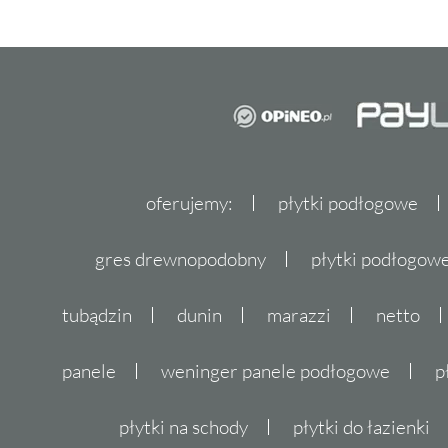
oferujemy:
płytki podłogowe
gres drewnopodobny
płytki podłogo
tubądzin
dunin
marazzi
netto
panele
weninger panele podłogowe
p
płytki na schody
płytki do łazienki