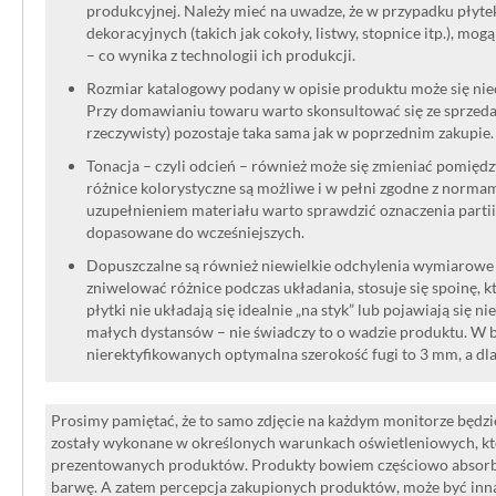
produkcyjnej. Należy mieć na uwadze, że w przypadku płyt
dekoracyjnych (takich jak cokoły, listwy, stopnice itp.), mog
– co wynika z technologii ich produkcji.
Rozmiar katalogowy podany w opisie produktu może się niec
Przy domawianiu towaru warto skonsultować się ze sprzedaw
rzeczywisty) pozostaje taka sama jak w poprzednim zakupie.
Tonacja – czyli odcień – również może się zmieniać pomięd
różnice kolorystyczne są możliwe i w pełni zgodne z norma
uzupełnieniem materiału warto sprawdzić oznaczenia partii
dopasowane do wcześniejszych.
Dopuszczalne są również niewielkie odchylenia wymiarowe w
zniwelować różnice podczas układania, stosuje się spoinę, kt
płytki nie układają się idealnie „na styk” lub pojawiają się n
małych dystansów – nie świadczy to o wadzie produktu. W br
nierektyfikowanych optymalna szerokość fugi to 3 mm, a dl
Prosimy pamiętać, że to samo zdjęcie na każdym monitorze będzie
zostały wykonane w określonych warunkach oświetleniowych, kt
prezentowanych produktów. Produkty bowiem częściowo absorbują
barwę. A zatem percepcja zakupionych produktów, może być inna