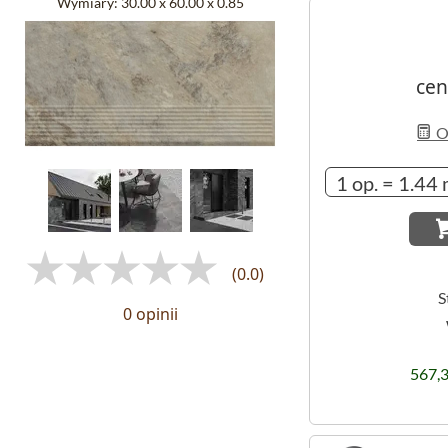
Wymiary:
30.00 x 60.00 x 0.85
cen
Ob
(0.0)
S
0 opinii
567,