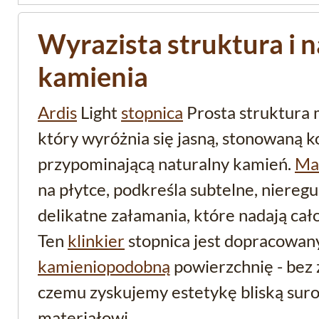
Wyrazista struktura i n
kamienia
Ardis
Light
stopnica
Prosta struktura
który wyróżnia się jasną, stonowaną k
przypominającą naturalny kamień.
Ma
na płytce, podkreśla subtelne, niereg
delikatne załamania, które nadają cał
Ten
klinkier
stopnica jest dopracowany
kamieniopodobną
powierzchnię - bez 
czemu zyskujemy estetykę bliską su
materiałowi.