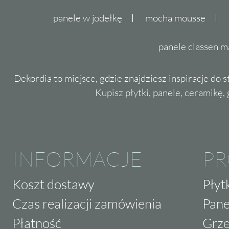
panele w jodełkę
mocha mousse
panele classen m
Dekordia to miejsce, gdzie znajdziesz inspiracje do 
Kupisz płytki, panele, ceramikę, g
INFORMACJE
P
Koszt dostawy
Płyt
Czas realizacji zamówienia
Pane
Płatność
Grze