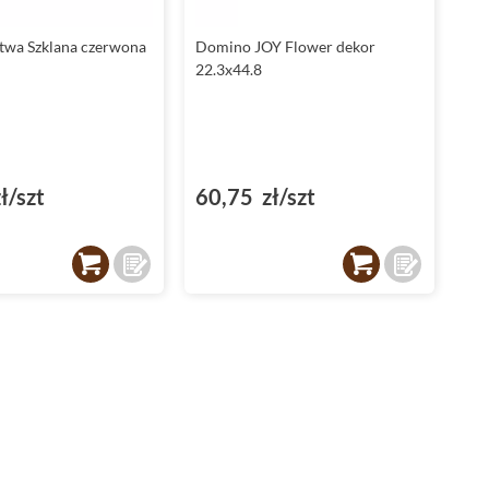
indywidualny charakter. Wyjątkowe kompozycje można
uzyskać dzięki zestawieniu płytek w różnych kolorach - na
twa Szklana czerwona
Domino JOY Flower dekor
przykład subtelnego szarego z odważnym czerwonym lub
22.3x44.8
uniwersalnego białego z kreatywnym mixem. Dzięki tym
elementom, każdy projekt staje się wyjątkowy, a wnętrze
nabiera stylu i elegancji.
Płytki Domino Joy - idealne do łazienki
ł/szt
60,75 zł/szt
Kolekcja Domino Joy to doskonały wybór jako
płytki do
łazienki
. Format płytki 29,8x29,8 idealnie sprawdzi się na
mniejszych powierzchniach, nadając im harmonii i porządku.
Z kolei większe elementy, takie jak płytki 22,3x44,8 czy płytki
1,5x44,8, świetnie podkreślą przestronność łazienki, tworząc
efekt luksusowego wykończenia. Kolory takie jak biały czy
szary będą doskonałą bazą, a elementy
w kolorze czerwonym
lub mix pozwolą na wprowadzenie energetycznych
akcentów. Dzięki błyszczącej powierzchni, płytki odbijają
światło, co jest szczególnie istotne w pomieszczeniach o
ograniczonym dostępie do naturalnego oświetlenia.
Płytki Domino - wyjątkowy design i jakość