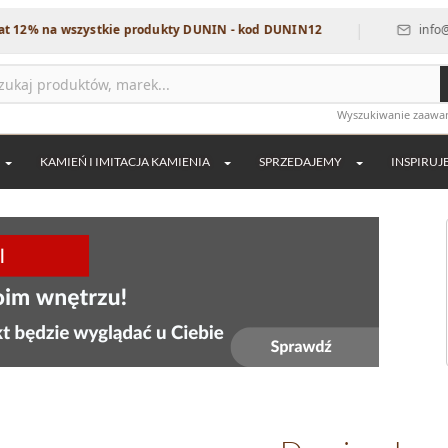
|
na wszystkie produkty DUNIN - kod DUNIN12
info@dekordi
Wyszukiwanie zaaw
KAMIEŃ I IMITACJA KAMIENIA
SPRZEDAJEMY
INSPIRUJ