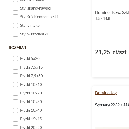
Styl skandynawski
Domino listwa Szkl
Styl śródziemnomorski
1.5x44.8
Styl vintage
Styl wiktoriański
ROZMIAR
21,25 zł/szt
Płytki 5x20
Płytki 7,5x15
Płytki 7,5x30
Płytki 10x10
Domino Joy
Płytki 10x20
Płytki 10x30
Wymiary: 22.30 x 44.
Płytki 10x40
Płytki 15x15
Płytki 20x20