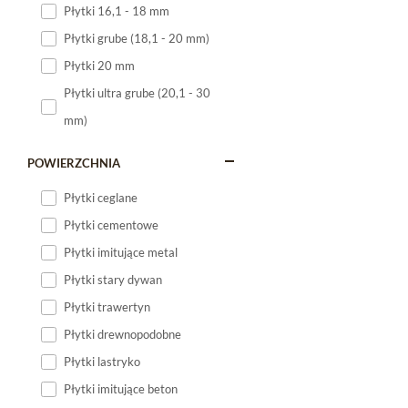
Płytki 16,1 - 18 mm
Płytki 120x60
Płytki grube (18,1 - 20 mm)
Płytki 75x75
Płytki 20 mm
Płytki 80x80
Płytki ultra grube (20,1 - 30
Płytki 90x90
mm)
Płytki 120x120
Płytki małe
POWIERZCHNIA
Płytki duże
Płytki ceglane
Płytki wielkoformatowe
Płytki cementowe
Płytki imitujące metal
Płytki stary dywan
Płytki trawertyn
Płytki drewnopodobne
Płytki lastryko
Płytki imitujące beton