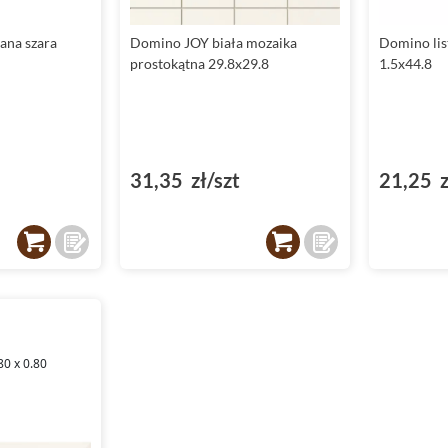
ana szara
Domino JOY biała mozaika
Domino lis
prostokątna 29.8x29.8
1.5x44.8
31,35 zł/szt
21,25 z
80 x 0.80