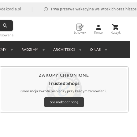
|
a.pl
Trwa przerwa wakacyjna we włoskich oraz hiszpańskich f
Schowek
Konto
Koszyk
ansowane
EMY
RADZIMY
ARCHITEKCI
O NAS
ZAKUPY CHRONIONE
Trusted Shops
Gwarancja zwrotu pieniędzy przy każdym zamówieniu
Sprawdź ochronę