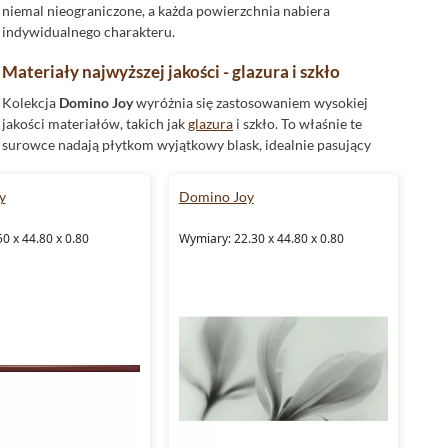
niemal nieograniczone, a każda powierzchnia nabiera
indywidualnego charakteru.
Materiały najwyższej jakości - glazura i szkło
Kolekcja
Domino Joy
wyróżnia się zastosowaniem wysokiej
jakości materiałów, takich jak
glazura
i szkło. To właśnie te
surowce nadają płytkom wyjątkowy blask, idealnie pasujący
do nowoczesnych i stylowych wnętrz. Połyskujące
wykończenie powierzchni w formie błyszczącej faktury
y
Domino Joy
dodatkowo podkreśla głębię kolorów, tworząc efekt
przestronności i czystości. Wybór glazury oraz szkła
0 x 44.80 x 0.80
Wymiary: 22.30 x 44.80 x 0.80
zapewnia także łatwość czyszczenia, co jest niezwykle istotne
w codziennym użytkowaniu.
Płytki Domino Joy
dzięki tym
cechom stanowią świetne rozwiązanie dla osób ceniących
zarówno estetykę, jak i funkcjonalność.
Elementy dekoracyjne w kolekcji Domino Joy
W kolekcji płytek
Domino Joy
znajdziemy nie tylko klasyczne
płytki ścienne
, ale także
dekoracyjne
elementy takie jak
dekor,
mozaika
i listwa. Te detale pozwalają na stworzenie
spójnych aranżacji, które przyciągają wzrok i nadają wnętrzu