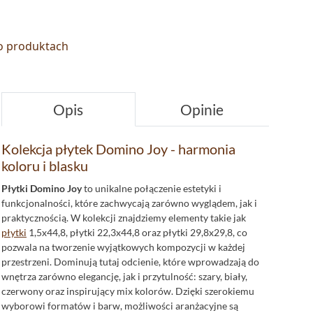
 o produktach
Opis
Opinie
Kolekcja płytek Domino Joy - harmonia
koloru i blasku
Płytki Domino Joy
to unikalne połączenie estetyki i
funkcjonalności, które zachwycają zarówno wyglądem, jak i
praktycznością. W kolekcji znajdziemy elementy takie jak
płytki
1,5x44,8, płytki 22,3x44,8 oraz płytki 29,8x29,8, co
pozwala na tworzenie wyjątkowych kompozycji w każdej
przestrzeni. Dominują tutaj odcienie, które wprowadzają do
wnętrza zarówno elegancję, jak i przytulność: szary, biały,
czerwony oraz inspirujący mix kolorów. Dzięki szerokiemu
wyborowi formatów i barw, możliwości aranżacyjne są