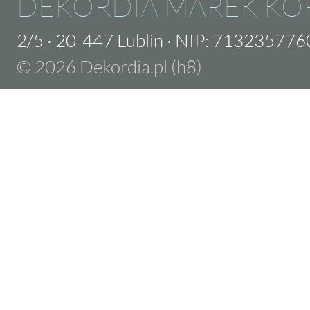
DEKORDIA MAREK KO
2/5
·
20-447 Lublin
·
NIP: 713235776
© 2026 Dekordia.pl (h8)