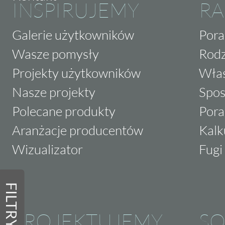
INSPIRUJEMY
RA
Galerie użytkowników
Pora
Wasze pomysły
Rodz
Projekty użytkowników
Właś
Nasze projekty
Spos
Polecane produkty
Pora
Aranżacje producentów
Kalk
Wizualizator
Fugi 
FILTRY
PROJEKTUJEMY
SO