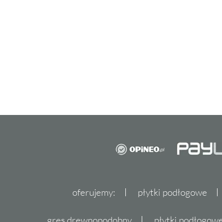
Zapraszamy do zapoznania się z pełną ofertą
idealnego dla Twojego domu.
Nie czekaj, aż Twoje wnętrza staną się przes
Domino Micare i ciesz się wyjątkową przestrze
jak łatwo możesz dodać swoim wnętrzom lu
wybierając produkty od renomowanego prod
stronę Dekordia i odkryj pełną gamę płytek,
Poczuj różnicę z Domino Micare już dziś!
oferujemy:
płytki podłogowe
gres drewnopodobny
płytki podłogo