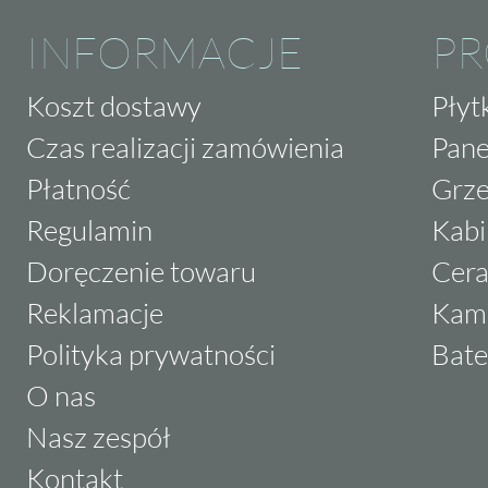
INFORMACJE
P
Koszt dostawy
Płyt
Czas realizacji zamówienia
Pane
Płatność
Grze
Regulamin
Kabi
Doręczenie towaru
Cera
Reklamacje
Kam
Polityka prywatności
Bate
O nas
Nasz zespół
Kontakt