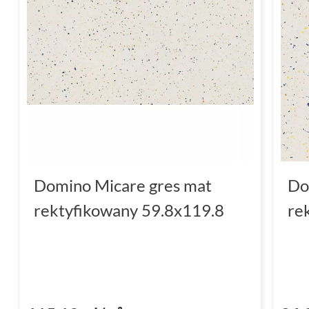
charakterze. Ponadto,
rektyfikowane
krawęd
dopasowanie płytek, tworząc jednolitą i har
Płytki do łazienki
Jeśli szukasz idealnych płytek
do łazienki
,
Do
spełni Twoje oczekiwania. Płytki te, dzięki 
się nie tylko do wnętrz, ale i na zewnątrz, co
rozwiązaniem. Dodatkowo, wartość antypoś
Domino Micare gres mat
Do
bezpieczeństwo i komfort użytkowania na m
rektyfikowany 59.8x119.8
re
Płytki do kuchni
Kuchnia to serce domu, a
płytki Domino Mi
przestrzeń, w której będziesz czerpać przyj
chwil. Odporność na zabrudzenia oraz łatwo