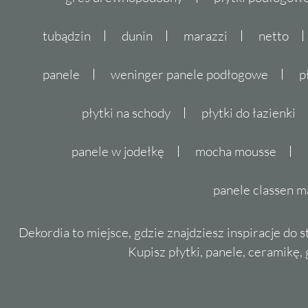
tubądzin
dunin
marazzi
netto
panele
weninger panele podłogowe
p
płytki na schody
płytki do łazienki
panele w jodełkę
mocha mousse
panele classen m
Dekordia to miejsce, gdzie znajdziesz inspiracje do 
Kupisz płytki, panele, ceramikę, g