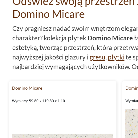
Odśwież swoją przestrzeń z
Domino Micare
Czy pragniesz nadać swoim wnętrzom elega
charakter? kolekcja płytek
Domino Micare
ł
estetyką, tworząc przestrzeń, która przetrwa
najwyższej jakości glazury i
gresu
,
płytki
te s
najbardziej wymagających użytkowników. Od
Micare
mogą przemienić Twoje wnętrza.
Domino Micare
Domin
Domino płytki Micare - synon
domu
Wymiary: 59.80 x 119.80 x 1.10
Wymiary
Domino płytki z kolekcji Micare to nie tylko 
ale także niepowtarzalnego stylu. Ich
matow
oraz subtelne wzornictwo sprawiają, że każ