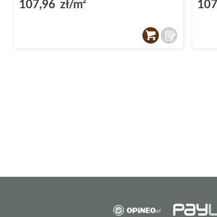
107,96 zł/m²
107
wilgotności.
Płytki Domino
Atlantic to nie ty
praktyczność na co dzień.
Płytki do kuchni z serii Domin
Kuchnia to serce domu, a
płytki do kuchni
z 
pomogą Ci stworzyć przestrzeń, w której pr
się prawdziwą przyjemnością. Ich odporność
utrzymaniu czystości to cechy nieocenione w
tworzy się kulinarna magia. Błyszcząca powie
ułatwi pielęgnację, ale także doda blasku Tw
płytki, zyskujesz gwarancję trwałości i niez
Płytki do salonu - naturalne 
Atlantic