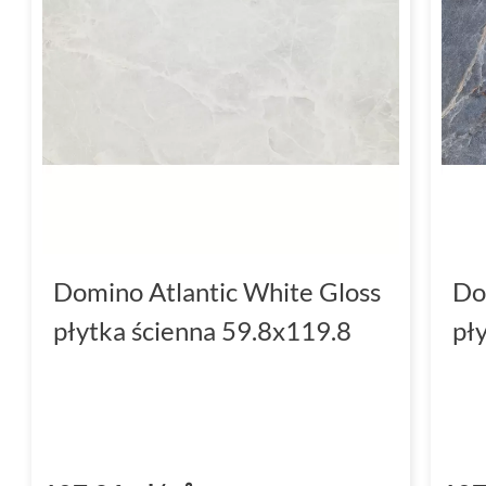
wnętrza, a jej
błyszcząca
powierzchnia odbija 
przestronności. Struktura płytki, która imitu
element ponadczasowej klasyki, a jednocześ
Inspirowana naturą kolekcja płytek ścienny
uniwersalności, idealnie wkomponuje się w 
charakteru i wyrafinowania.
Płytki łazienkowe z kolekcji D
Domino Atlantic White Gloss
Do
Stwórz swoją prywatną oazę spokoju z płytk
płytka ścienna 59.8x119.8
pł
Domino Atlantic
. Przenieś naturalne piękno
swojego wnętrza, ciesząc się jednocześnie za
Błyszczące wykończenie i rektyfikowane brze
łazienka stanie się miejscem luksusu i relak
czystości, co jest szczególnie ważne w pomi