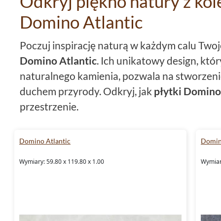
Odkryj piękno natury z kol
Domino Atlantic
Poczuj inspirację naturą w każdym calu Twoj
Domino Atlantic
. Ich unikatowy design, któ
naturalnego kamienia, pozwala na stworzen
duchem przyrody. Odkryj, jak
płytki Domino
przestrzenie.
Niezwykła estetyka płytek Do
Domino Atlantic
Domin
Wybierając płytki
59,8x119,8
, stawiasz na w
Wymiary: 59.80 x 119.80 x 1.00
Wymiary
Duży format płytek otwiera przed Tobą nowe
rektyfikowane
krawędzie gwarantują idealn
fugę, podkreślającą harmonijny obraz na Tw
wykonana z glazury dodatkowo podnosi prest