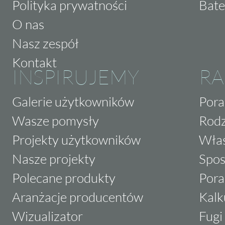
Polityka prywatności
Bate
O nas
Nasz zespół
Kontakt
INSPIRUJEMY
RA
Galerie użytkowników
Pora
Wasze pomysły
Rodz
Projekty użytkowników
Właś
Nasze projekty
Spos
Polecane produkty
Pora
Aranżacje producentów
Kalk
Wizualizator
Fugi 