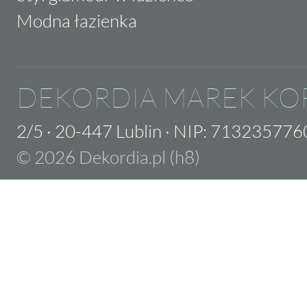
Modna łazienka
DEKORDIA MAREK KO
2/5
·
20-447 Lublin
·
NIP: 713235776
© 2026 Dekordia.pl (h8)