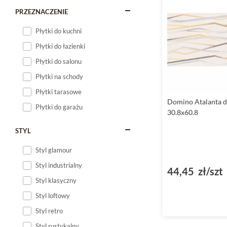
tonacji mix dodaja ele
PRZEZNACZENIE
łazienki, oferujac mo
znaczenie w wilgotny
Płytki do kuchni
Płytki do łazienki
Płytki do kuchni - 
Płytki do salonu
Płytki do kuchni
powin
Płytki na schody
Wykonane z wysokiej ja
posilki. Ich prostoka
Płytki tarasowe
mix sprawiaja, ze pły
Domino Atalanta 
Płytki do garażu
moga stanowic interes
30.8x60.8
STYL
Płytki do salonu - 
Płytki do salonu
to ro
Styl glamour
sie w te wymagania. J
Styl industrialny
kazdym salonie. Dzieki
44,45 zł/szt
klasyczne. Dekory z t
Styl klasyczny
jakosci glazury, płytk
Styl loftowy
Styl retro
Domino płytki i pł
Styl rustykalny