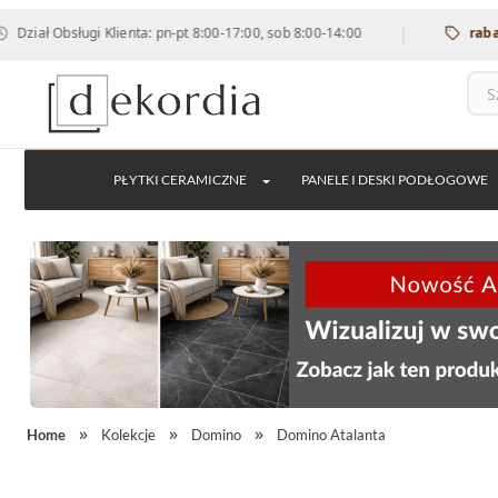
|
ł Obsługi Klienta: pn-pt 8:00-17:00, sob 8:00-14:00
rabat 12% 
PŁYTKI CERAMICZNE
PANELE I DESKI PODŁOGOWE
Home
Kolekcje
Domino
Domino Atalanta