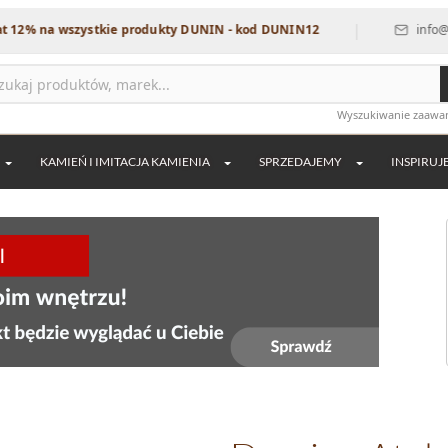
|
na wszystkie produkty DUNIN - kod DUNIN12
info@dekordi
Wyszukiwanie zaaw
KAMIEŃ I IMITACJA KAMIENIA
SPRZEDAJEMY
INSPIRUJ