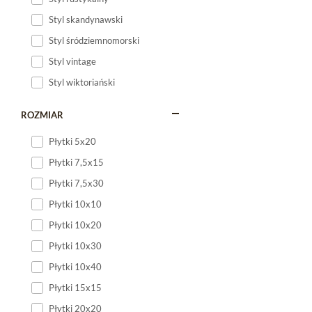
Domino płytki
to syno
sobie nowoczesne wzor
Styl skandynawski
wysokiej jakosci mater
Styl śródziemnomorski
mozliwosc personaliza
roznych stylow aranża
Styl vintage
Styl wiktoriański
ROZMIAR
Płytki 5x20
Płytki 7,5x15
Płytki 7,5x30
Płytki 10x10
Płytki 10x20
Płytki 10x30
Płytki 10x40
Płytki 15x15
Płytki 20x20