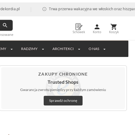
|
a.pl
Trwa przerwa wakacyjna we włoskich oraz hiszpańskich f
Schowek
Konto
Koszyk
ansowane
EMY
RADZIMY
ARCHITEKCI
O NAS
ZAKUPY CHRONIONE
Trusted Shops
Gwarancja zwrotu pieniędzy przy każdym zamówieniu
Sprawdź ochronę