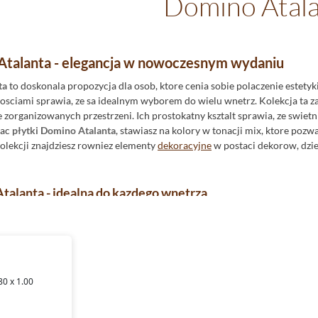
Domino Atal
Atalanta - elegancja w nowoczesnym wydaniu
ta
to doskonala propozycja dla osob, ktore cenia sobie polaczenie estetyki
sciami sprawia, ze sa idealnym wyborem do wielu wnetrz. Kolekcja ta 
 zorganizowanych przestrzeni. Ich prostokatny ksztalt sprawia, ze swie
jac
płytki Domino Atalanta
, stawiasz na kolory w tonacji mix, ktore po
kolekcji znajdziesz rowniez elementy
dekoracyjne
w postaci dekorow, dzi
talanta - idealna do kazdego wnętrza
ta
sa wykonane z wysokiej jakosci glazury. To material ceniony nie tylko za
w wilgotnych pomieszczeniach, takich jak łazienki czy kuchnie. Dzieki sw
a stylowe i przyjemne w uzytkowaniu powierzchnie.
- praktycznosc i styl w jednym
80 x 1.00
łazienki
, warto postawic na rozwiazania, ktore lacza w sobie funkcjonaln
zeby. Ich wymiar 30,8x60,8 pozwala na zaaranzowanie zarowno malych, jak