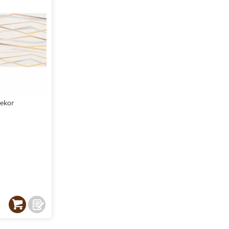
gancji, a jednoczesnie pomagaja stworzyc przytulna atmosfere. Dekory z 
zliwosc wprowadzenia ciekawych wzorow i akcentow. Dzieki wykonaniu z g
ch pomieszczeniach. To doskonaly wybor, który laczy funkcjonalnosc z 
harmonia i wytrwalosc
ny spelniac wymagania zarowno estetyczne, jak i praktyczne. Kolekcja Do
kosci glazury, płytki te cechuja sie latwoscia w utrzymaniu czystosci, c
tny ksztalt i wymiar 30,8x60,8 pozwalaja na tworzenie ciekawych uklado
tki Domino Atalanta idealnie komponuja sie z roznymi stylami wystroju, 
dekor
ujacy akcent, który nada kuchni wyjatkowego charakteru.
elegancja i komfort
zwiazanie, ktore coraz czesciej wybierane jest przez osoby ceniace sobie
ej płytki o wymiarach 30,8x60,8 pozwalaja na tworzenie przestronnych i 
 prostokatnemu ksztaltowi oraz kolorystyce w tonacji mix, płytki te lacz
ej kolekcji pozwalaja na wprowadzenie oryginalnych akcentow, ktore pod
i Domino Atalanta sa nie tylko piekne, ale i praktyczne, zapewniajac kom
ytki Domino - jakość i styl