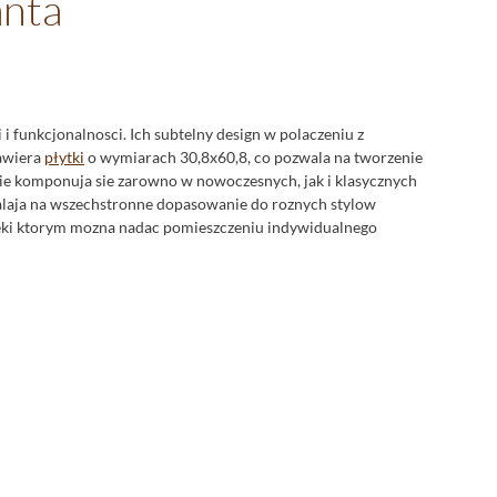
anta
 i funkcjonalnosci. Ich subtelny design w polaczeniu z
zawiera
płytki
o wymiarach 30,8x60,8, co pozwala na tworzenie
tnie komponuja sie zarowno w nowoczesnych, jak i klasycznych
zwalaja na wszechstronne dopasowanie do roznych stylow
eki ktorym mozna nadac pomieszczeniu indywidualnego
 swoja estetyke, ale takze za funkcjonalnosc, dzieki czemu
ojej uniwersalnosci, płytki te znajduja zastosowanie rowniez w
osc z walorami estetycznymi. Kolekcja
Domino Atalanta
idealnie
 i wiekszych przestrzeni, tworząc harmonijna calosc. Kolory w