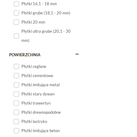
Płytki 16,1 - 18 mm
Płytki 120x60
Płytki grube (18,1 - 20 mm)
Płytki 75x75
Płytki 20 mm
Płytki 80x80
Płytki ultra grube (20,1 - 30
Płytki 90x90
mm)
Płytki 120x120
Płytki małe
POWIERZCHNIA
Płytki duże
Płytki ceglane
Płytki wielkoformatowe
Płytki cementowe
Płytki imitujące metal
Płytki stary dywan
Płytki trawertyn
Płytki drewnopodobne
Płytki lastryko
Płytki imitujące beton