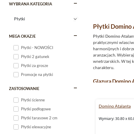
WYBRANA KATEGORIA
Płytki Domino 
Płytki Domino Atalan
MEGA OKAZJE
praktycznymi wlasciwo
Płytki - NOWOŚCI
harmonijnych i dobrze
aranzacjach. Wybiera
Płytki 2 gatunek
wnetrzarskich. W tej 
Płytki za grosze
charakteru.
Promocje na płytki
Glazura Domino A
ZASTOSOWANIE
Płytki
Domino Atalan
swietnie sprawdza sie 
Płytki ścienne
salonach, gdzie tworz
Domino Atalanta
Płytki podłogowe
Płytki do łazienki 
Płytki tarasowe 2 cm
Wymiary: 30.80 x 60.
Wybierajac
płytki do 
Płytki elewacyjne
wpisuje sie w te potr