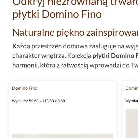
Odkryj niezrównaną trwałoś
płytki Domino Fino
Naturalne piękno zainspirowa
Każda przestrzeń domowa zasługuje na wyją
charakter wnętrza. Kolekcja
płytki Domino 
harmonii, która z łatwością wprowadzi do 
inspirowane naturą. Wyjątkowe wzornictwo 
kamienia przywodzi na myśl spokojne i auten
Domino Fino
Domin
czemu możesz stworzyć wnętrze pełne spokoj
Wymiary: 59.80 x 119.80 x 0.80
Wymiary
Wysoka funkcjonalność w ele
Nie tylko estetyka jest istotna, gdy wybiera
naszych domów. Kolekcja
Domino Fino
zosta