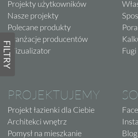
Projekty użytkowników
Właś
Nasze projekty
Spos
Polecane produkty
Pora
Aranżacje producentów
Kalk
FILTRY
Wizualizator
Fugi 
PROJEKTUJEMY
SO
Projekt łazienki dla Ciebie
Fac
Architekci wnętrz
Inst
Pomysł na mieszkanie
Blog