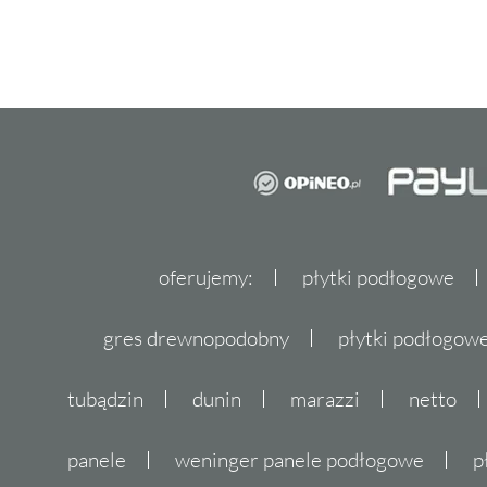
oferujemy:
płytki podłogowe
gres drewnopodobny
płytki podłogo
tubądzin
dunin
marazzi
netto
panele
weninger panele podłogowe
p