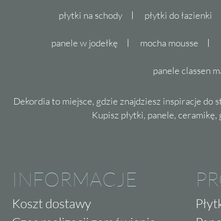
płytki na schody
płytki do łazienki
panele w jodełkę
mocha mousse
panele classen m
Dekordia to miejsce, gdzie znajdziesz inspiracje do 
Kupisz płytki, panele, ceramikę, g
INFORMACJE
P
Koszt dostawy
Płyt