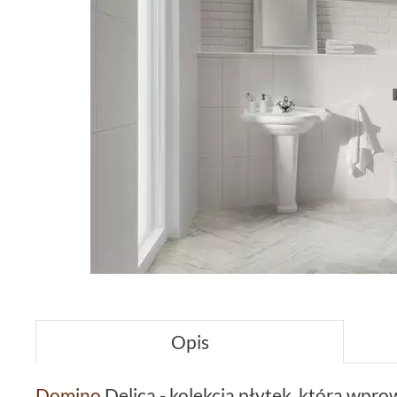
Opis
Domino
Delica - kolekcja płytek, która wpr