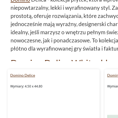
niepowtarzalny, lekki i wyrafinowany styl. Z
prostotą, oferuje rozwiązania, które zachwyc
jednocześnie mają wyraźny, designerski cha
idealny, jeśli marzysz o wnętrzu pełnym świe
nowoczesne, jak i ponadczasowe. To kolekcja
płótno dla wyrafinowanej gry światła i faktur
Domino Delica White: kla
nowoczesnym wydaniu
Domino Delice
Domin
Domino Delica White to esencja eleganckiej p
Wymiary: 4.50 x 44.80
Wymiary
te
płytki
wprowadzają do pomieszczeń wyjątk
optycznie powiększa przestrzeń i nadaje jej 
się w każdej aranżacji - od minimalistycznyc