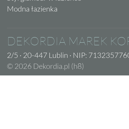
Modna łazienka
DEKORDIA MAREK KO
2/5
·
20-447 Lublin
·
NIP: 713235776
© 2026 Dekordia.pl (h8)