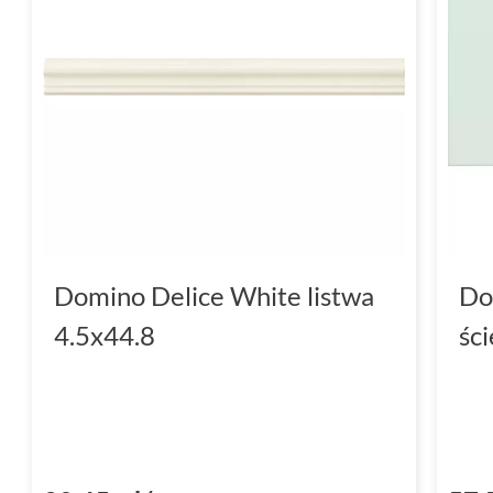
gdzie stają się eleganckim tłem dla różnor
dekoracyjnych. To biel, która nigdy nie wych
nieograniczone możliwości aranżacyjne.
Strukturalna elegancja: Delic
Co czyni kolekcję Domino Delica tak wyjąt
detalach, takich jak płytki Delice White STR. 
dodają powierzchniom subtelnej głębi i intryg
wypukłe linie i wzory sprawiają, że biała po
Domino Delice White listwa
Do
i cienia, tworząc efekt, który przyciąga spoj
4.5x44.8
śc
padania światła, struktura może się zmieniać
nowoczesny wygląd.
Delice White STR to doskonałe rozwiązanie 
wprowadzić elementy przypominające organic