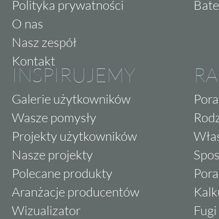
Polityka prywatności
Bate
O nas
Nasz zespół
Kontakt
INSPIRUJEMY
RA
Galerie użytkowników
Pora
Wasze pomysły
Rodz
Projekty użytkowników
Właś
Nasze projekty
Spos
Polecane produkty
Pora
Aranżacje producentów
Kalk
Wizualizator
Fugi 