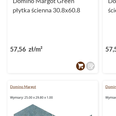
Domino Margot Green
Do
kolorze, ta kolekcja sprawi, że Twoje wnętrza
płytka ścienna 30.8x60.8
śc
również funkcjonalne i trwałe. Ciesz się pon
które oferuje Domino Margot.
57,56 zł/m²
57,
Domino Margot
Domin
Wymiary: 25.00 x 29.80 x 1.00
Wymiar