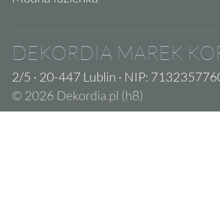
DEKORDIA MAREK KO
2/5
·
20-447 Lublin
·
NIP: 713235776
© 2026 Dekordia.pl (h8)