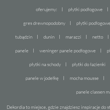
oferujemy:
płytki podłogowe
gres drewnopodobny
płytki podłogo
tubądzin
dunin
marazzi
netto
panele
weninger panele podłogowe
p
płytki na schody
płytki do łazienki
panele w jodełkę
mocha mousse
panele classen m
Dekordia to miejsce, gdzie znajdziesz inspiracje do 