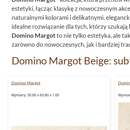
estetyki, łącząc klasykę z nowoczesnym ak
naturalnymi kolorami i delikatnymi, eleganc
idealne rozwiązanie dla tych, którzy szukają h
Domino Margot
to nie tylko estetyka, ale t
zarówno do nowoczesnych, jak i bardziej tr
Domino Margot Beige: sub
beżowym wydaniu
Domino Margot
Domin
Domino
Margot Beige to płytki, które wprow
przytulność, jednocześnie nadając im elegan
Wymiary: 30.80 x 60.80 x 1.00
Wymiary
Beżowe
odcienie płytki subtelnie odbijają ś
przestrzeń i nadając jej lekkości. To idealne
czy
łazienki
, gdzie chcesz stworzyć przyjemn