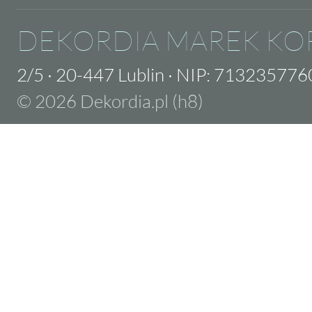
DEKORDIA MAREK KO
2/5
·
20-447 Lublin
·
NIP: 713235776
© 2026 Dekordia.pl (h8)