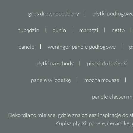
gres drewnopodobny
płytki podłogo
tubądzin
dunin
marazzi
netto
panele
weninger panele podłogowe
p
płytki na schody
płytki do łazienki
panele w jodełkę
mocha mousse
panele classen m
Dekordia to miejsce, gdzie znajdziesz inspiracje do 
Kupisz płytki, panele, ceramikę, g