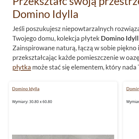
Przekształć swoją przestrze
Domino Idylla
Jeśli poszukujesz niepowtarzalnych rozwiąz
Twojego domu, kolekcja płytek
Domino Idyll
Zainspirowane naturą, łączą w sobie piękno i
przekształcając każde pomieszczenie w oazę 
płytka
może stać się elementem, który nada 
wyjątkowego charakteru.
Domino Idylla
Domin
Kolekcja płyt Domino Idylla - i
Wymiary: 30.80 x 60.80
Wymiary
Domino Idylla
to unikatowa kolekcja, która p
natury prosto do Twojego domu. Każda płytka 
formatu, od płytki 30,8x60,8 po płytki 29,8x2
zachwyca swoją estetyką. Struktura płytki 