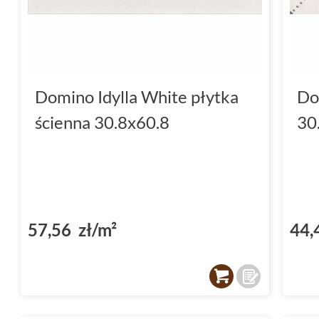
doskonale sprawdzą się w mniejszych łazien
każdy centymetr przestrzeni ma znaczenie.
Płytki Domino - synonim jak
Domino Idylla White płytka
Do
Kiedy wybierasz
płytki Domino Idylla
, staw
ścienna 30.8x60.8
30
sobie ponadczasową estetykę z najwyższą j
Domino
są cenione przez klientów i archite
ich niezawodność i różnorodność wzorów. Każd
wyrazem dbałości o szczegóły i pasji tworze
produktów.
57,56 zł/m²
44,
Wybierz płytki Domino Idylla i
swoim domu
Nie czekaj, aby przemienić swoje wnętrza w 