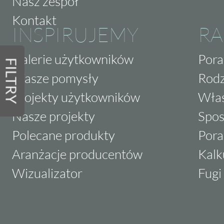
Nasz zespół
Kontakt
INSPIRUJEMY
RA
Galerie użytkowników
Pora
FILTRY
Wasze pomysły
Rodz
Projekty użytkowników
Właś
Nasze projekty
Spos
Polecane produkty
Pora
Aranżacje producentów
Kalk
Wizualizator
Fugi 