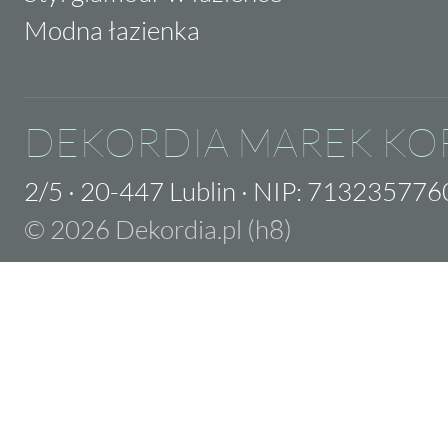
Modna łazienka
DEKORDIA MAREK KO
2/5
·
20-447 Lublin
·
NIP: 713235776
© 2026 Dekordia.pl (h8)