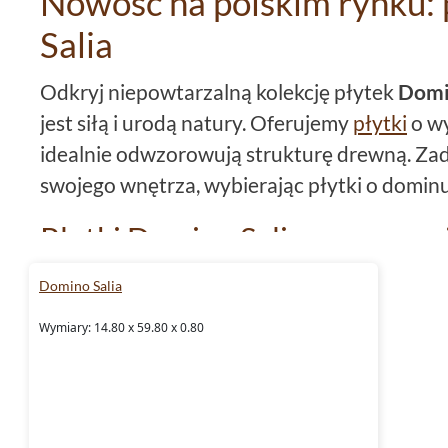
Nowość na polskim rynku: 
Salia
Odkryj niepowtarzalną kolekcję płytek
Domi
jest siłą i urodą natury. Oferujemy
płytki
o wy
idealnie odwzorowują strukturę drewną. Za
swojego wnętrza, wybierając płytki o domi
Płytki Domino Salia: gres o 
charakterze
Domino Salia
Kolekcja
Domino Salia
to przede wszystkim p
Wymiary: 14.80 x 59.80 x 0.80
materiał, który odznacza się nie tylko estet
trwałością i funkcjonalnością.
Płytki gresow
podłogi
, zwłaszcza w miejscach o wysokim n