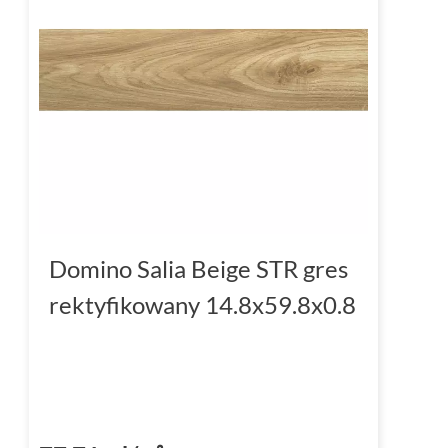
Mrozoodporne płytki Domino 
Kolekcja Domino Salia to nie tylko płytki do 
doskonale sprawdzą się
na zewnątrz
, nawet
Dzięki mrozoodporności,
płytki Domino Sal
wygląd przez wiele lat.
Klasa 3 - wytrzymałość płytek
Domino płytki Salia to produkty o wysokim sto
Domino Salia Beige STR gres
Oznacza to, że są one odporne na intensywn
rektyfikowany 14.8x59.8x0.8
działanie różnych czynników zewnętrznych. 
zarówno w domu, jak i w miejscach publiczny
Płytki rektyfikowane Domino 
Domino Salia to kolekcja płytek rektyfikowa