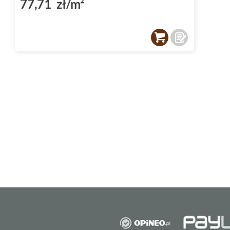
77,71 zł/m²
płytek są idealnie proste, co umożliwia ich 
rozwiązanie, które podkreśla nowoczesny ch
Doskonale płytki do salonu
Płytki do salonu
to nie tylko element dekora
praktyczne rozwiązanie. Wybierając
płytki 
produkt o doskonałej strukturze drewna,
ma
powierzchni i unikalnym beżowym kolorze. D
o niepowtarzalnym charakterze.
Antypoślizgowe płytki Domino
Bezpieczeństwo to jedna z najważniejszych 
Płytki te posiadają oznaczenie
antypoślizgo
bezpieczne nawet w warunkach wilgoci. Wy