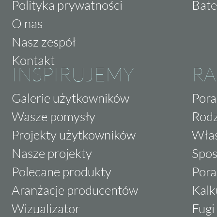
Polityka prywatności
Bate
O nas
Nasz zespół
Kontakt
INSPIRUJEMY
RA
Galerie użytkowników
Pora
Wasze pomysły
Rodz
Projekty użytkowników
Właś
Nasze projekty
Spos
Polecane produkty
Pora
Aranżacje producentów
Kalk
Wizualizator
Fugi 