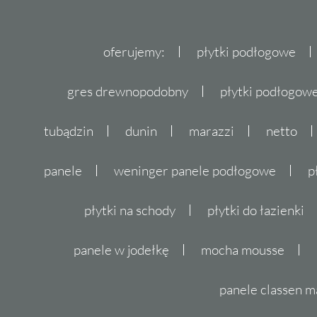
zyskujesz pewność komfortu i bezpieczeńst
Natura w Twoim domu
oferujemy:
płytki podłogowe
Domino płytki Salia to kolekcja inspirowana 
gres drewnopodobny
płytki podłogo
zapraszasz do swojego domu ciepło i urok nat
daje Ci Domino Salia i poczuj, jak Twoje wnę
tubądzin
dunin
marazzi
netto
charakter. Nie czekaj, skontaktuj się z nami
panele
weninger panele podłogowe
p
Salia już dziś!
płytki na schody
płytki do łazienki
panele w jodełkę
mocha mousse
panele classen m