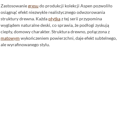
Zastosowanie
gresu
do produkcji kolekcji Aspen pozwoliło
osiągnąć efekt niezwykle realistycznego odwzorowania
struktury drewna. Każda
płytka
z tej serii przypomina
wyglądem naturalne deski, co sprawia, że podłogi zyskują
ciepły, domowy charakter. Struktura drewno, połączona z
matowym
wykończeniem powierzchni, daje efekt subtelnego,
ale wyrafinowanego stylu.
Kolory, które zachwycają
Kolekcja Aspen oferuje płytki w bogatej palecie barw, gdzie
dominują odcienie brązowy, szary i
beżowy
. Te naturalne
kolory doskonale komponują się z różnorodnymi stylami
wnętrz, od klasycznych po nowoczesne. Niezależnie od tego,
czy szukasz płytek do stworzenia przytulnej atmosfery, czy
też preferujesz bardziej minimalistyczne podejście, Aspen
dostarczy Ci idealnego rozwiązania.
Wymiary dla każdego wnętrza
Kolekcja została zaprojektowana w dwóch różnych
formatach: płytki 14,8x59,8 oraz płytki 7x59,8. Takie