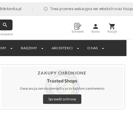
|
a.pl
Trwa przerwa wakacyjna we włoskich oraz hiszpańskich 
Schowek
Konto
Koszyk
ansowane
EMY
RADZIMY
ARCHITEKCI
O NAS
ZAKUPY CHRONIONE
Trusted Shops
Gwarancja zwrotu pieniędzy przy każdym zamówieniu
Sprawdź ochronę