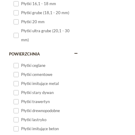
Płytki 16,1 - 18 mm
Płytki 120x60
Płytki grube (18,1 - 20 mm)
Płytki 75x75
Płytki 20 mm
Płytki 80x80
Płytki ultra grube (20,1 - 30
Płytki 90x90
mm)
Płytki 120x120
Płytki małe
POWIERZCHNIA
Płytki duże
Płytki ceglane
Płytki wielkoformatowe
Płytki cementowe
Płytki imitujące metal
Płytki stary dywan
Płytki trawertyn
Płytki drewnopodobne
Płytki lastryko
Płytki imitujące beton