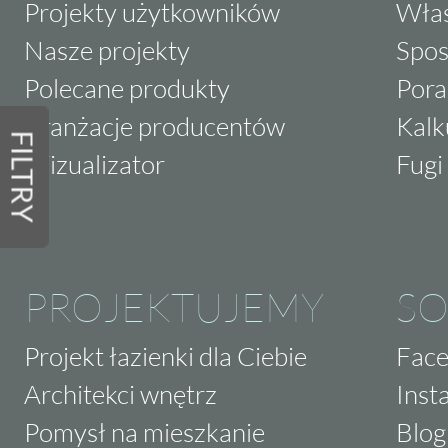
Projekty użytkowników
Właś
Nasze projekty
Spos
Polecane produkty
Pora
Aranżacje producentów
Kalk
FILTRY
Wizualizator
Fugi 
PROJEKTUJEMY
SO
Projekt łazienki dla Ciebie
Fac
Architekci wnętrz
Inst
Pomysł na mieszkanie
Blog