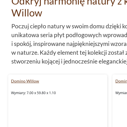
Odkryj harmonię natury z 
Willow
Poczuj ciepło natury w swoim domu dzięki ko
unikatowa seria płyt podłogowych wprowad
i spokój, inspirowane najpiękniejszymi wzora
w naturze. Każdy element tej kolekcji został
stworzeniu kojącej i jednocześnie eleganck
Płytka o dwóch obliczach
Domino Willow
Domin
Zaprojektowane w dwóch praktycznych form
Wymiary: 7.00 x 59.80 x 1.10
Wymiary
płytki 7x59,8,
płytka
Domino Willow
dostos
wymagań przestrzeni. Dzięki ich prostokątn
tworzenie wielu interesujących wzorów i ko
będą cieszyć oko i dodadzą wnętrzu charakt