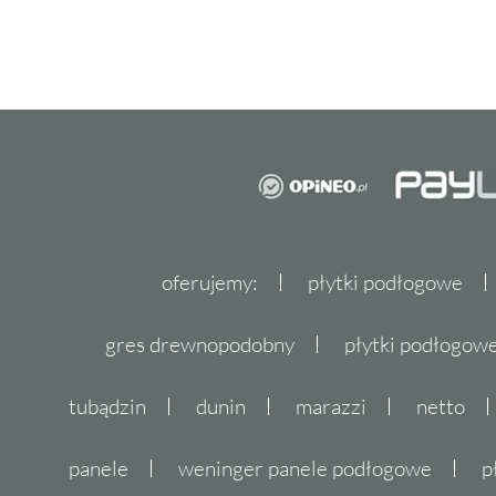
oferujemy:
płytki podłogowe
gres drewnopodobny
płytki podłogo
tubądzin
dunin
marazzi
netto
panele
weninger panele podłogowe
p