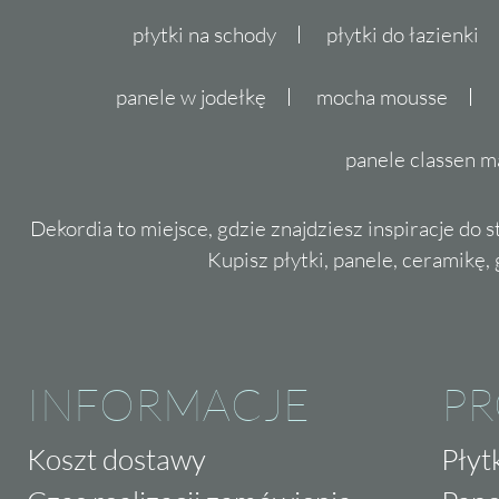
płytki na schody
płytki do łazienki
panele w jodełkę
mocha mousse
panele classen m
Dekordia to miejsce, gdzie znajdziesz inspiracje do 
Kupisz płytki, panele, ceramikę, g
INFORMACJE
P
Koszt dostawy
Płyt