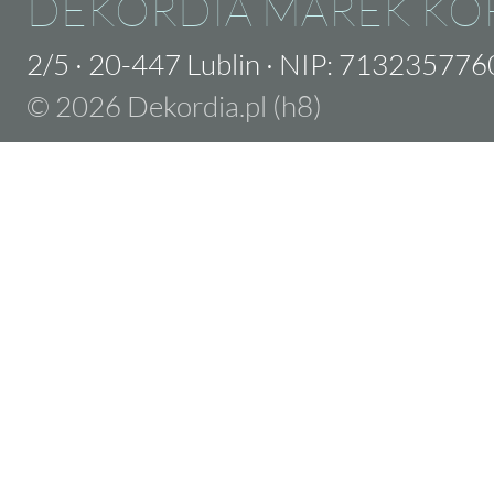
DEKORDIA MAREK KO
2/5
·
20-447 Lublin
·
NIP: 713235776
© 2026 Dekordia.pl (h8)