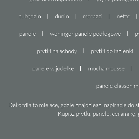
tubądzin
dunin
marazzi
netto
panele
weninger panele podłogowe
p
płytki na schody
płytki do łazienki
panele w jodełkę
mocha mousse
panele classen m
Dekordia to miejsce, gdzie znajdziesz inspiracje do 
Kupisz płytki, panele, ceramikę, g