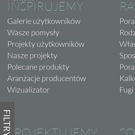
INSPIRUJEMY
RA
Galerie użytkowników
Pora
Wasze pomysły
Rodz
Projekty użytkowników
Właś
Nasze projekty
Spos
Polecane produkty
Pora
Aranżacje producentów
Kalk
Wizualizator
Fugi 
FILTRY
PROJEKTUJEMY
SO