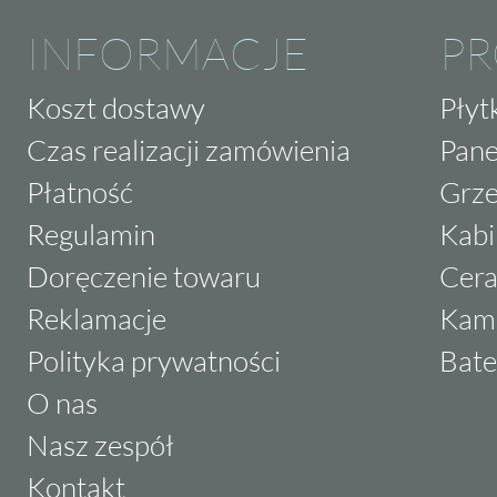
INFORMACJE
P
Koszt dostawy
Płyt
Czas realizacji zamówienia
Pane
Płatność
Grze
Regulamin
Kabi
Doręczenie towaru
Cera
Reklamacje
Kam
Polityka prywatności
Bate
O nas
Nasz zespół
Kontakt