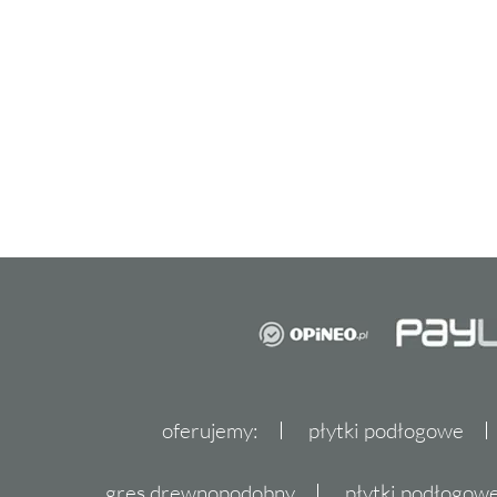
Płytki Domino - wybierz zmys
Wybierając płytki Domino, decydujesz się na
oczekiwaniom nawet najbardziej wymagając
Niezależnie od tego, czy szukasz idealnych p
chcesz odmienić inny kąt swojego domu, pły
spełnią Twoje oczekiwania. Zapraszamy do za
dekordia.pl, gdzie znajdziesz szeroki wybór 
przestrzeń i otoczą cię pięknem inspirowany
oferujemy:
płytki podłogowe
gres drewnopodobny
płytki podłogo