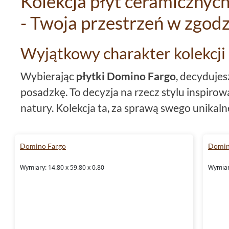
Kolekcja płyt ceramicznyc
- Twoja przestrzeń w zgodz
Wyjątkowy charakter kolekcj
Wybierając
płytki Domino Fargo
, decydujes
posadzkę. To decyzja na rzecz stylu inspiro
natury. Kolekcja ta, za sprawą swego unikal
myśl ciepło i niepowtarzalną teksturę natu
oraz płytki 7x59,8 pozwalają na tworzenie 
Domino Fargo
Domin
ożywią każdą przestrzeń, nadając jej wyjąt
Wymiary: 14.80 x 59.80 x 0.80
Wymiary
kolory, takie jak brązowy i
beżowy
, wprowad
atmosferę ciepła i spokoju.
Trwałość i jakość płyt Fargo