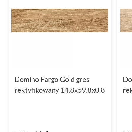
Podczas wyboru idealnych płyt ceramicznych
trwałość. Kolekcja Fargo od Domino wyróżnia s
wysoką jakością wykonania.
Gres
, z którego
wyjątkową odporność na uszkodzenia. Co więce
mrozoodporne płytki
, sprawia, że doskonale
przestrzeniach narażonych na działanie nisk
krawędzie płyt
Domino Fargo
umożliwiają d
sztuki, co przekłada się na nienaganny wygl
Domino Fargo Gold gres
Do
Bezpieczeństwo i komfort uż
rektyfikowany 14.8x59.8x0.8
re
Wybierając
płytki do salonu
, oprócz ich est
jest również zapewnienie bezpieczeństwa d
wyróżnia się nie tylko
matowym
wykończenie
antypoślizgowości, oznaczoną symbolem R9.