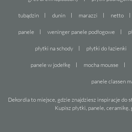
tubądzin
dunin
marazzi
netto
panele
weninger panele podłogowe
p
płytki na schody
płytki do łazienki
panele w jodełkę
mocha mousse
panele classen m
Dekordia to miejsce, gdzie znajdziesz inspiracje do 
Kupisz płytki, panele, ceramikę, g