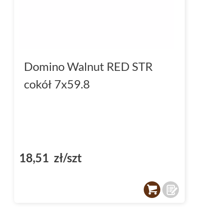
Płytki Domino Walnut - pe
calu
Płytki do salonu
z kolekcji Domino Walnut to
jakość wykonania, rektyfikowane krawędzie
Domino Walnut RED STR
cechy, które gwarantują satysfakcję z wyboru 
cokół 7x59.8
która będzie łączyła w sobie piękno, funkcjo
płytki są stworzone dla Ciebie. Zainwestuj w 
upiększy Twoje wnętrze, ale również przetrw
Płytki Domino i kolekcja W
18,51 zł/szt
idealne połączenie
Domino płytki
od lat są symbolem wysokiej 
designu. Ich kolekcja Walnut to kwintesencja