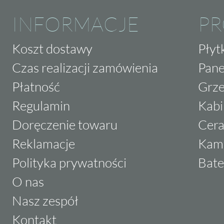
INFORMACJE
P
Koszt dostawy
Płyt
Czas realizacji zamówienia
Pane
Płatność
Grze
Regulamin
Kabi
Doręczenie towaru
Cera
Reklamacje
Kam
Polityka prywatności
Bate
O nas
Nasz zespół
Kontakt