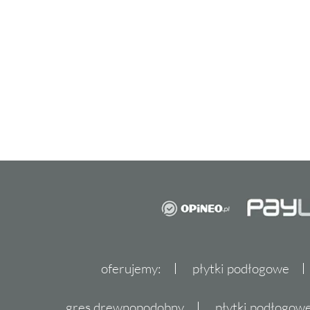
precyzyjnie wyselekcjonowanymi gresami ora
jest świadectwem dbałości o detale. Postaw 
podkreślą unikalny styl Twojego domu. Wybi
ciesz się przestrzenią, która jest tak wyjątkow
Nie czekaj, ożyw swoje wnę
Domino Walnut
Nie pozwól, aby Twoje wnętrza pozostały be
Domino Walnut i stwórz przestrzeń, która 
naturalnym pięknem, ciepłem i stylem. Odwie
odkryć pełną ofertę i skonsultować swoje po
Niech Twoje wnętrze rozkwitnie razem z nam
oferujemy:
płytki podłogowe
gres drewnopodobny
płytki podłogo