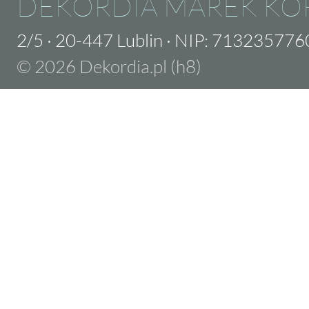
DEKORDIA MAREK KO
2/5
·
20-447 Lublin
·
NIP: 713235776
© 2026 Dekordia.pl (h8)