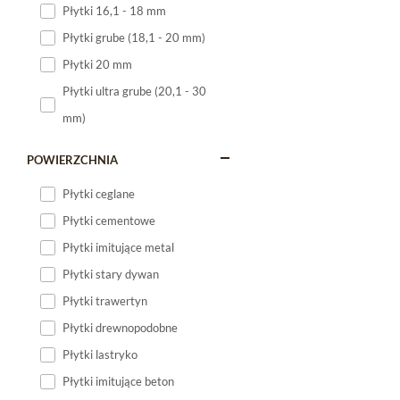
Płytki 16,1 - 18 mm
Płytki 120x60
Płytki grube (18,1 - 20 mm)
Płytki 75x75
Płytki 20 mm
Płytki 80x80
Płytki ultra grube (20,1 - 30
Płytki 90x90
mm)
Płytki 120x120
Płytki małe
POWIERZCHNIA
Płytki duże
Płytki ceglane
Płytki wielkoformatowe
Płytki cementowe
Płytki imitujące metal
Płytki stary dywan
Płytki trawertyn
Płytki drewnopodobne
Płytki lastryko
Płytki imitujące beton