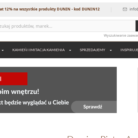
|
na wszystkie produkty DUNIN - kod DUNIN12
info@dekordi
Wyszukiwanie zaaw
KAMIEŃ I IMITACJA KAMIENIA
SPRZEDAJEMY
INSPIRUJ