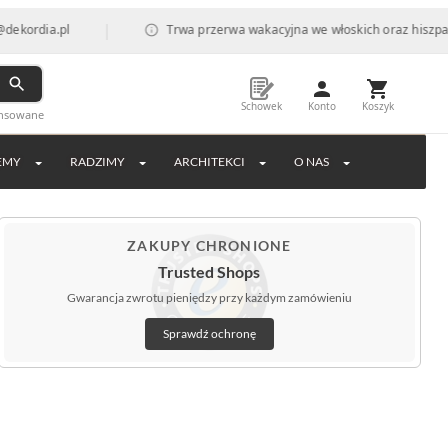
|
a.pl
Trwa przerwa wakacyjna we włoskich oraz hiszpańskich f
Schowek
Konto
Koszyk
ansowane
EMY
RADZIMY
ARCHITEKCI
O NAS
ZAKUPY CHRONIONE
Trusted Shops
Gwarancja zwrotu pieniędzy przy każdym zamówieniu
Sprawdź ochronę