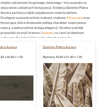
między odcieniami brązowego, beżowego i mix pozwala na
stworzenie unikalnych kompozycji. Kolekcja
Domino Pietra
Aurera
zachwyca także wyjątkowym wykończeniem.
Dostępne są powierzchnie matowe, matowo-
błyszczące
oraz
błyszczące, które doskonale oddają charakter inspirowany
naturą, a jednocześnie dodają elegancji. Struktura płytek
przywodzi na myśl drewno i
kamień
, co czyni je idealnym
wyborem dla miłośników naturalnych motywów.
Płytki Domino Pietra Aurera - idealne do łazienki
tra Aurera
Domino Pietra Aurera
Płytki do łazienki
z kolekcji Domino Pietra Aurera to
80 x 60.80 x 1.00
Wymiary: 60.80 x 61.80 x 1.00
doskonałe rozwiązanie dla osób ceniących sobie połączenie
estetyki z funkcjonalnością. Dzięki zastosowaniu glazury,
płytki te są nie tylko estetyczne, ale także łatwe w utrzymaniu
czystości. Ich matowe, matowo-błyszczące oraz błyszczące
wykończenie pozwala stworzyć zarówno subtelne, jak i
wyraziste aranżacje. Płytki w odcieniach brązowego,
beżowego oraz mix doskonale współgrają z różnymi
elementami wyposażenia łazienki, tworząc harmonijną
przestrzeń. Dodatkowo, kolekcja zawiera dekor, który
umożliwia urozmaicenie ścian i dodanie im unikalnego