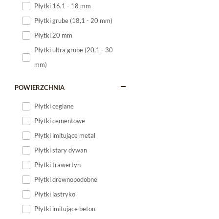
Płytki 16,1 - 18 mm
Płytki 120x60
Płytki grube (18,1 - 20 mm)
Płytki 75x75
Płytki 20 mm
Płytki 80x80
Płytki ultra grube (20,1 - 30
Płytki 90x90
mm)
Płytki 120x120
Płytki małe
POWIERZCHNIA
Płytki duże
Płytki ceglane
Płytki wielkoformatowe
Płytki cementowe
Płytki imitujące metal
Płytki stary dywan
Płytki trawertyn
Płytki drewnopodobne
Płytki lastryko
Płytki imitujące beton