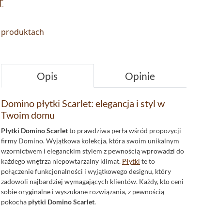
t
o produktach
Opis
Opinie
Domino płytki Scarlet: elegancja i styl w
Twoim domu
Płytki Domino Scarlet
to prawdziwa perła wśród propozycji
firmy Domino. Wyjątkowa kolekcja, która swoim unikalnym
wzornictwem i eleganckim stylem z pewnością wprowadzi do
każdego wnętrza niepowtarzalny klimat.
Płytki
te to
połączenie funkcjonalności i wyjątkowego designu, który
zadowoli najbardziej wymagających klientów. Każdy, kto ceni
sobie oryginalne i wyszukane rozwiązania, z pewnością
pokocha
płytki Domino Scarlet
.