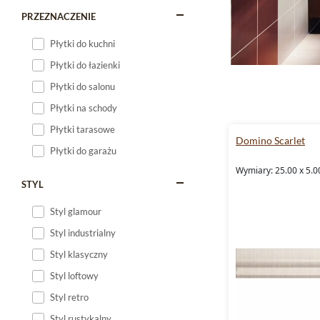
PRZEZNACZENIE
Płytki do kuchni
Płytki do łazienki
Płytki do salonu
Płytki na schody
Płytki tarasowe
Domino Scarlet
Płytki do garażu
Wymiary: 25.00 x 5.0
STYL
Styl glamour
Styl industrialny
Styl klasyczny
Styl loftowy
Styl retro
Styl rustykalny