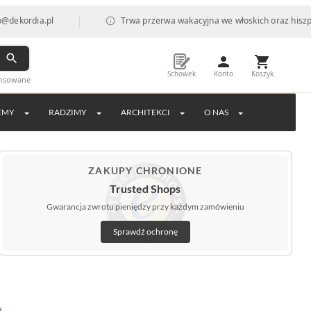
|
ia.pl
Trwa przerwa wakacyjna we włoskich oraz hiszpańskich 
Schowek
Konto
Koszyk
ansowane
EMY
RADZIMY
ARCHITEKCI
O NAS
ZAKUPY CHRONIONE
Trusted Shops
Gwarancja zwrotu pieniędzy przy każdym zamówieniu
Sprawdź ochronę