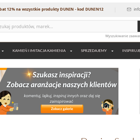
|
 na wszystkie produkty DUNIN - kod DUNIN12
info@dekord
Wyszukiwanie zaaw
KAMIEŃ I IMITACJA KAMIENIA
SPRZEDAJEMY
INSPIRUJ