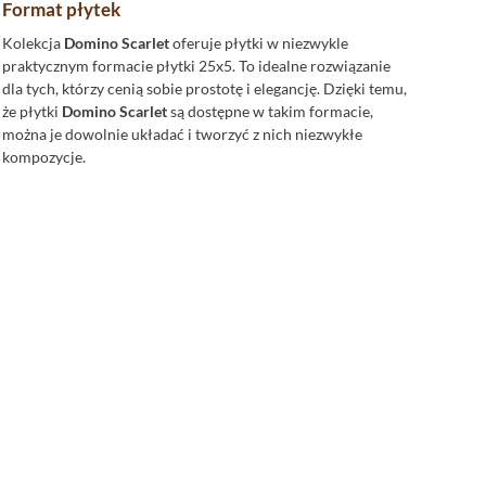
Format płytek
Kolekcja
Domino Scarlet
oferuje płytki w niezwykle
praktycznym formacie płytki 25x5. To idealne rozwiązanie
dla tych, którzy cenią sobie prostotę i elegancję. Dzięki temu,
że płytki
Domino Scarlet
są dostępne w takim formacie,
można je dowolnie układać i tworzyć z nich niezwykłe
kompozycje.
Dominujący kolor płytek
Płytki Domino
Scarlet są dostępne w eleganckim, beżowym
kolorze. To klasyczny i uniwersalny kolor, który pasuje do
każdego wnętrza.
Płytki beżowe
dodadzą wnętrzom ciepła i
przytulności, a także staną się doskonałym tłem dla innych
kolorów i wzorów.
Płytki łazienkowe Domino Scarlet
Płytki Domino Scarlet to doskonały wybór na
płytki
łazienkowe
. Dzięki swojej elegancji i niezwykłemu
wzornictwu, wprowadzą do łazienki niepowtarzalny klimat.
Płytki te to gwarancja komfortu i stylu. Beżowy kolor płytek