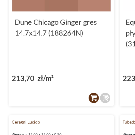
Dune Chicago Ginger gres
Eq
14.7x14.7 (188264N)
pł
(3
213,70 zł/m²
223
Ceragni Lucido
Tubądz
Wymiary: 15.00 x 15.00 x 0.50
Wymiary