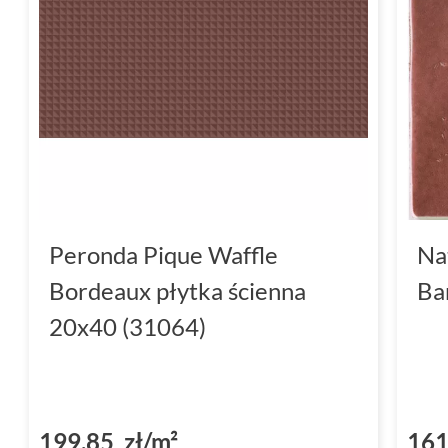
Peronda Pique Waffle
Na
Bordeaux płytka ścienna
Ba
20x40 (31064)
199,85 zł/m²
161