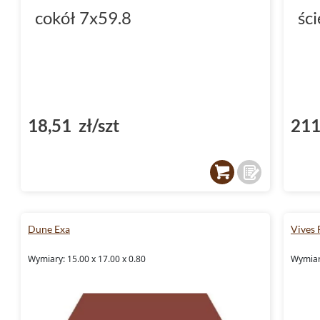
cokół 7x59.8
śc
18,51 zł/szt
211
Dune Exa
Vives 
Wymiary: 15.00 x 17.00 x 0.80
Wymiary