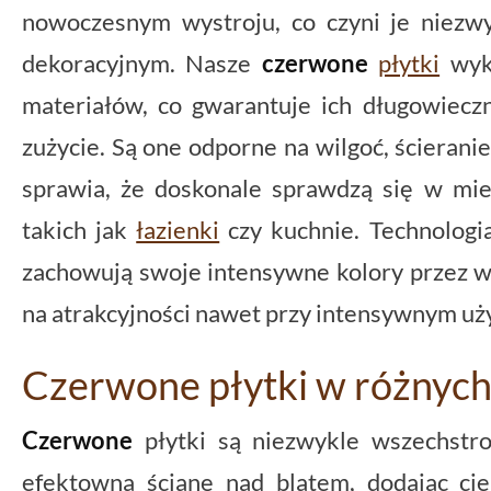
nowoczesnym wystroju, co czyni je niez
dekoracyjnym. Nasze
czerwone
płytki
wyko
materiałów, co gwarantuje ich długowiecz
zużycie. Są one odporne na wilgoć, ścieranie
sprawia, że doskonale sprawdzą się w miej
takich jak
łazienki
czy kuchnie. Technologia
zachowują swoje intensywne kolory przez wiel
na atrakcyjności nawet przy intensywnym uż
Czerwone płytki w różnyc
Czerwone
płytki są niezwykle wszechst
efektowną ścianę nad blatem, dodając cie