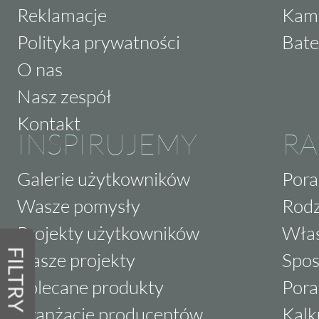
Reklamacje
Kam
Polityka prywatności
Bate
O nas
Nasz zespół
Kontakt
INSPIRUJEMY
RA
Galerie użytkowników
Pora
Wasze pomysły
Rodz
Projekty użytkowników
Właś
FILTRY
Nasze projekty
Spos
Polecane produkty
Pora
Aranżacje producentów
Kalk