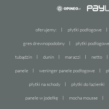
oferujemy:
płytki podłogowe
gres drewnopodobny
płytki podłogo
tubądzin
dunin
marazzi
netto
panele
weninger panele podłogowe
p
płytki na schody
płytki do łazienki
panele w jodełkę
mocha mousse