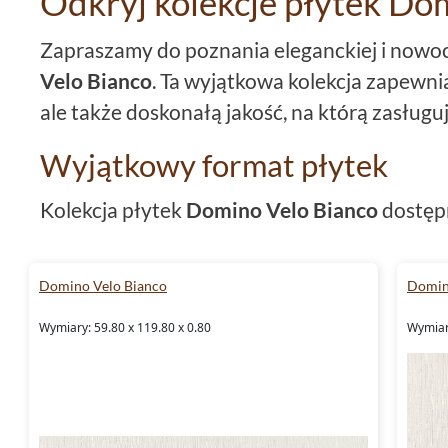
Odkryj kolekcje płytek Do
Zapraszamy do poznania eleganckiej i nowoc
Velo Bianco
. Ta wyjątkowa kolekcja zapewni
ale także doskonałą jakość, na którą zasług
Wyjątkowy format płytek
Kolekcja płytek
Domino Velo Bianco
dostępn
formatach: płytki
59,8x59,8
,
płytki
19x21 ora
różnorodność rozmiarów pozwala na stworz
Domino Velo Bianco
Domin
układów, które będą idealnie dopasowane do
Wymiary: 59.80 x 119.80 x 0.80
Wymiary
Mrozoodporność i rektyfikacj
Płytki Domino Velo Bianco
to
mrozoodporn
oznacza, że są one odporne na skrajne temper