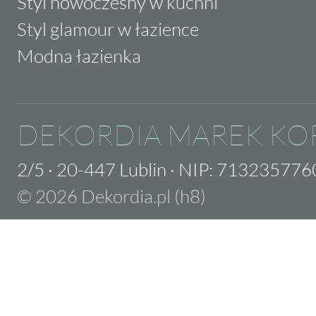
Styl nowoczesny w kuchni
Styl glamour w łazience
Modna łazienka
DEKORDIA MAREK KO
2/5
·
20-447 Lublin
·
NIP: 713235776
© 2026 Dekordia.pl (h8)