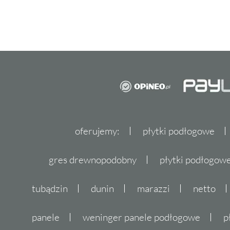
oferujemy:
płytki podłogowe
gres drewnopodobny
płytki podłogo
tubądzin
dunin
marazzi
netto
panele
weninger panele podłogowe
p