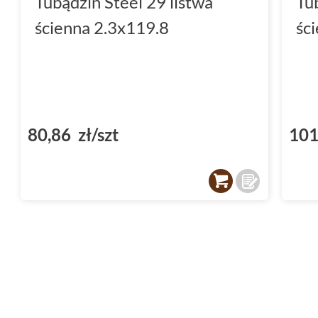
Tubądzin Steel 29 listwa
Tu
ścienna 2.3x119.8
śc
80,86 zł/szt
101