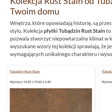
Kolekcja Rust Stain od Tub
Twoim domu
Wnętrza, które opowiadają historię, są prze
stylu. Kolekcja
płytki Tubądzin Rust Stain
to 
pozwala stworzyć niepowtarzalny klimat w k
wyszukane wzory tej kolekcji sprawiają, że je
wymagających unikalnego charakteru i wysoki
Unikalny design i wysoka jako
Tubądzin Rust Stain
Tubądz
W kolekcji
płytki Tubądzin Rust Stain
znajdzi
Wymiary: 59.80 x 59.80 x 0.80
Wymiary
płytki
59,8x59,8
, płytki 2x59,8 oraz płytki 2
możliwości aranżacyjne. Ich brązowy kolor n
przytulnego akcentu, jednocześnie zachowu
Ponadto, dzięki zastosowaniu
gresu
i glazur