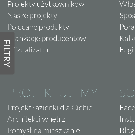
Projekty użytkowników
Właś
Nasze projekty
Spos
Polecane produkty
Pora
Aranżacje producentów
Kalk
FILTRY
Wizualizator
Fugi 
PROJEKTUJEMY
SO
Projekt łazienki dla Ciebie
Fac
Architekci wnętrz
Inst
Pomysł na mieszkanie
Blog