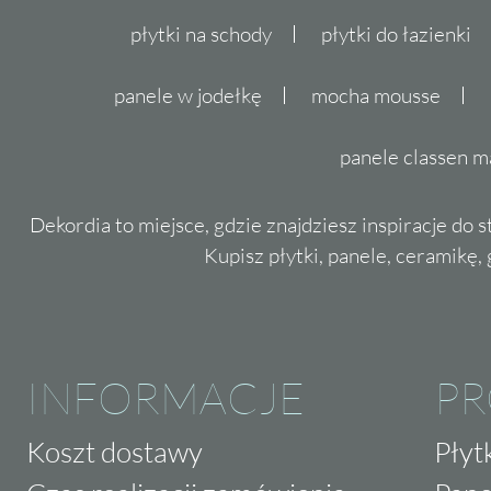
płytki na schody
płytki do łazienki
panele w jodełkę
mocha mousse
panele classen m
Dekordia to miejsce, gdzie znajdziesz inspiracje do 
Kupisz płytki, panele, ceramikę, g
INFORMACJE
P
Koszt dostawy
Płyt