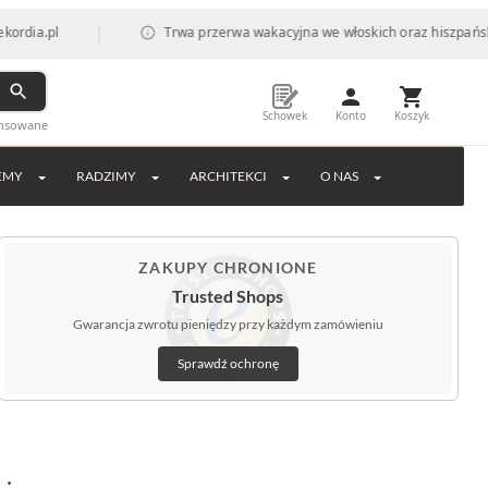
|
l
Trwa przerwa wakacyjna we włoskich oraz hiszpańskich fabr
Schowek
Konto
Koszyk
ansowane
EMY
RADZIMY
ARCHITEKCI
O NAS
ZAKUPY CHRONIONE
Trusted Shops
Gwarancja zwrotu pieniędzy przy każdym zamówieniu
Sprawdź ochronę