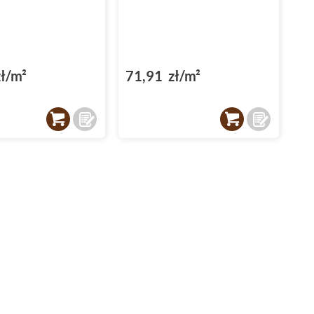
ł/m²
71,91 zł/m²