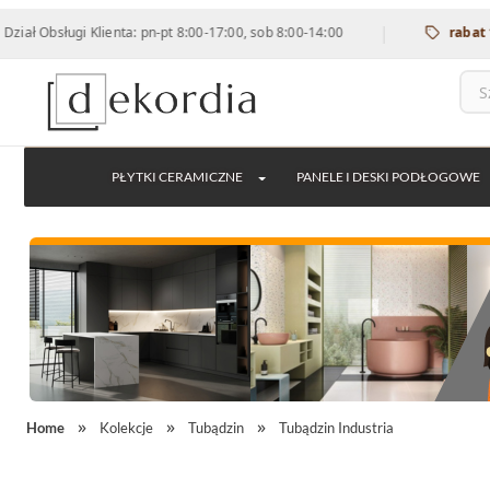
|
sługi Klienta: pn-pt 8:00-17:00, sob 8:00-14:00
rabat 12% na 
PŁYTKI CERAMICZNE
PANELE I DESKI PODŁOGOWE
Home
Kolekcje
Tubądzin
Tubądzin Industria