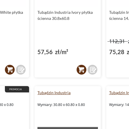
 White płytka
Tubądzin Industria Ivory płytka
Tubądzin In
ścienna 30.8x60.8
ścienna 14
112,31
57,56 zł/m²
75,28 z
PROMOCJA
Tubądzin Industria
Tubądzin I
80 x 0.80
Wymiary: 30.80 x 60.80 x 0.80
Wymiary: 14.