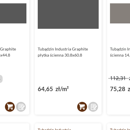
 Graphite
Tubądzin Industria Graphite
Tubądzin I
8x44.8
płytka ścienna 30.8x60.8
ścienna 14
112,31
%
64,65 zł/m²
75,28 z
Tubądzin Industria
Tubądzin I