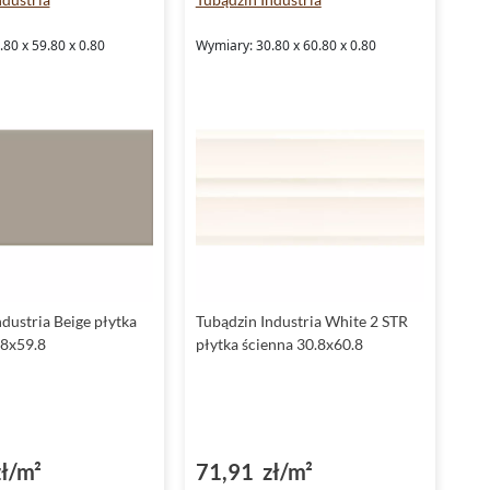
idealnie sprawdzają się w kuchniach i łazienkach, gdzie
wygoda użytkowania jest kluczowa.
80 x 59.80 x 0.80
Wymiary: 30.80 x 60.80 x 0.80
Wszechstronność zastosowań: Dzięki szerokiej gamie
rozmiarów i dwóch uniwersalnych odcieni, kolekcja
Tubądzin Industria pasuje do różnych aranżacji, od
nowoczesnych i minimalistycznych, po bardziej surowe,
loftowe przestrzenie.
Nowoczesne wzornictwo: Delikatna struktura i
inspiracja betonem nadają wnętrzom nowoczesnego
charakteru, bez dominującego efektu surowości.
Tubądzin Industria - stylowa funkcjonalność
dla wymagających
dustria Beige płytka
Tubądzin Industria White 2 STR
Kolekcja Tubądzin Industria to propozycja dla osób, które
.8x59.8
płytka ścienna 30.8x60.8
szukają nowoczesnych, ale jednocześnie funkcjonalnych
rozwiązań do wnętrz. Dzięki eleganckiej palecie kolorów i
wyjątkowej trwałości,
płytki Tubądzin Industria
White oraz
Tubądzin Industria Beige wprowadzą do Twojego domu lub
przestrzeni komercyjnej wyjątkowy styl, łącząc estetykę z
ł/m²
71,91 zł/m²
praktycznymi zaletami.