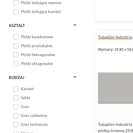
Płytki imitujące marmur
Płytki imitujące kamień
KSZTALT
Tubądzin Industria
Płytki kwadratowe
Płytki prostokątne
Wymiary: 29.80 x 59.
Płytki heksagonalne
Płytki oktagonalne
RODZAJ
Kamień
Szkło
Gres
Gres szkliwiony
Tubądzin Industria
Gres techniczny
płytka ścienna 29.