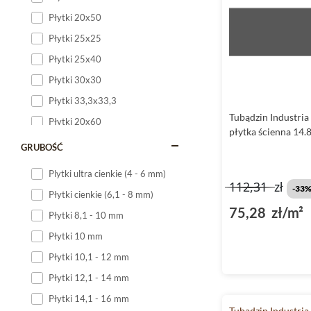
Płytki 20x50
Płytki 25x25
Płytki 25x40
Płytki 30x30
Płytki 33,3x33,3
Tubądzin Industria
Płytki 20x60
płytka ścienna 14.
Płytki 20x120
GRUBOŚĆ
Płytki 25x60
Plytki ultra cienkie (4 - 6 mm)
112,31
zł
Płytki 25x75
-33
Płytki cienkie (6,1 - 8 mm)
Płytki 30x60
75,28 zł/m²
Płytki 8,1 - 10 mm
Płytki 30x90
Płytki 10 mm
Płytki 30x120
Płytki 10,1 - 12 mm
Płytki 40x120
Płytki 12,1 - 14 mm
Płytki 45x45
Płytki 14,1 - 16 mm
Płytki 60x60
Tubądzin Industria