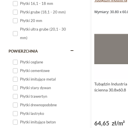
Płytki 16,1 - 18 mm
Płytki 120x60
Wymiary: 30.80 x 60.
Płytki grube (18,1 - 20 mm)
Płytki 75x75
Płytki 20 mm
Płytki 80x80
Płytki ultra grube (20,1 - 30
Płytki 90x90
mm)
Płytki 120x120
Płytki małe
POWIERZCHNIA
Płytki duże
Płytki ceglane
Płytki wielkoformatowe
Płytki cementowe
Płytki imitujące metal
Tubądzin Industria
Płytki stary dywan
ścienna 30.8x60.8
Płytki trawertyn
Płytki drewnopodobne
Płytki lastryko
64,65 zł/m²
Płytki imitujące beton