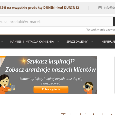
|
wszystkie produkty DUNIN - kod DUNIN12
info@dekordia.p
Wyszukiwanie zaaw
KAMIEŃ I IMITACJA KAMIENIA
SPRZEDAJEMY
INSPIRUJ