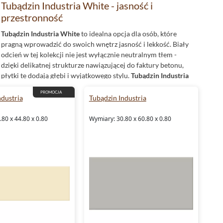
Tubądzin Industria White - jasność i
przestronność
Tubądzin Industria White
to idealna opcja dla osób, które
pragną wprowadzić do swoich wnętrz jasność i lekkość. Biały
odcień w tej kolekcji nie jest wyłącznie neutralnym tłem -
dzięki delikatnej strukturze nawiązującej do faktury betonu,
płytki te dodają głębi i wyjątkowego stylu.
Tubądzin Industria
White świetnie sprawdza się w nowoczesnych
łazienkach
,
PROMOCJA
kuchniach oraz
salonach
, gdzie optycznie powiększa
ndustria
Tubądzin Industria
przestrzeń i nadaje wnętrzom eleganckiego,
minimalistycznego charakteru.
80 x 44.80 x 0.80
Wymiary: 30.80 x 60.80 x 0.80
Tubądzin Industria Beige - ciepło i
naturalność
Dla tych, którzy szukają nieco cieplejszej tonacji,
Tubądzin
Industria Beige
jest doskonałym rozwiązaniem.
Beżowy
odcień w tej kolekcji wprowadza przytulność i harmonię,
idealnie współgrając z naturalnymi materiałami, takimi jak
drewno czy
kamień
.
Tubądzin
Industria Beige to propozycja
do wnętrz, które mają być nie tylko stylowe, ale i komfortowe