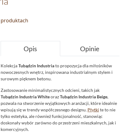
ria
o produktach
Opis
Opinie
Kolekcja
Tubądzin Industria
to propozycja dla miłośników
nowoczesnych wnętrz, inspirowana industrialnym stylem i
surowym pięknem betonu.
Zastosowanie minimalistycznych odcieni, takich jak
Tubądzin Industria White
oraz
Tubądzin Industria Beige
,
pozwala na stworzenie wyjątkowych aranżacji, które idealnie
wpisują się w trendy współczesnego designu.
Płytki
te to nie
tylko estetyka, ale również funkcjonalność, stanowiąc
doskonały wybór zarówno do przestrzeni mieszkalnych, jak i
komercyjnych.