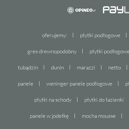
oferujemy:
płytki podłogowe
gres drewnopodobny
płytki podłogo
tubądzin
dunin
marazzi
netto
panele
weninger panele podłogowe
p
płytki na schody
płytki do łazienki
panele w jodełkę
mocha mousse