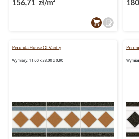
156,71 zł/m²
180
podłogowych. Dlatego
Peronda
House of Van
antypoślizgowości R9, co zapewnia komfort 
nawet w miejscach narażonych na wilgoć. Ich
o wysokiej odporności na zużycie, co jest g
piękna.
Peronda House Of Vanity
Peron
Estetyka i dekoracyjność
Wymiary: 11.00 x 33.00 x 0.90
Wymiary
Struktura geometryczna i wykończenie
mat
House of Vanity nowoczesnego, ale jednoc
wyglądu. Kolekcja zawiera również element
listwa, co umożliwia stworzenie spójnej i wy
Każdy detal został zaprojektowany tak, aby 
charakter Twojego domu.
Płytki łazienkowe - połączenie