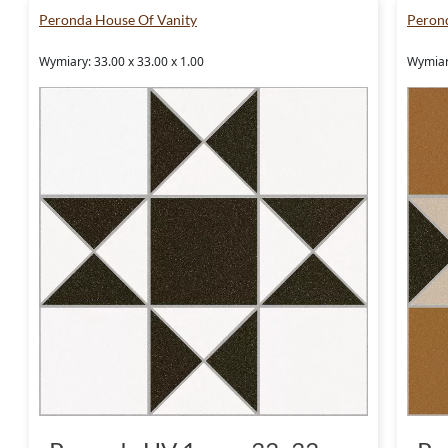
czystości pozwolą Ci cieszyć się gotowaniem
Peronda House Of Vanity
Peron
Płytki do salonu - przestrzeń 
Wymiary: 33.00 x 33.00 x 1.00
Wymiary
Płytki do salonu
z kolekcji Peronda House of 
komfortu. Są idealnym wyborem dla tych, k
salonowi wyjątkowego klimatu. Dzięki ich w
przestrzeń wypoczynkowa będzie nie tylko pi
dzień.
Zachęcamy do podjęcia decyzj
Nie czekaj, aby przekształcić swoje wnętrze 
funkcjonalności. Wybierz
płytki Peronda Ho
wyjątkowym designem każdego dnia. Zaprasz
profesjonalna obsługa pomoże Ci w doborze