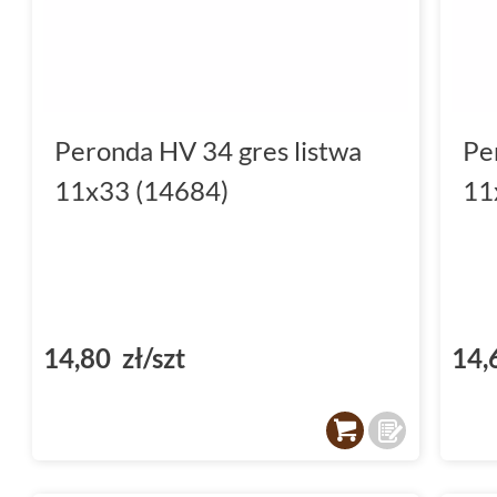
designu
Wybierając
płytki łazienkowe
z kolekcji Per
decydujesz się na elegancję, która sprosta
Peronda HV 34 gres listwa
Pe
Odporność na wilgoć i łatwość w czyszczeniu 
11x33 (14684)
11
są one idealnym rozwiązaniem do łazienek. D
prysznic stanie się luksusowym rytuałem, a T
Twojego wnętrza bez obaw o jego stan.
Płytki do kuchni - serce Two
wydaniu
14,80 zł/szt
14,
Kuchnia jest miejscem, gdzie spotykają się s
rozmowy.
Płytki do kuchni Peronda
House of
atmosferę i funkcjonalność. Ich odporność n