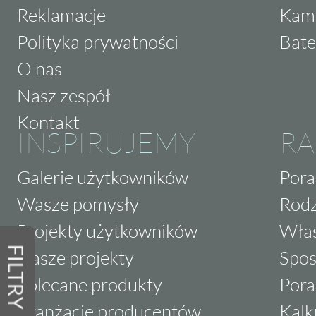
Reklamacje
Kam
Polityka prywatności
Bate
O nas
Nasz zespół
Kontakt
INSPIRUJEMY
RA
Galerie użytkowników
Pora
Wasze pomysły
Rodz
Projekty użytkowników
Właś
FILTRY
Nasze projekty
Spos
Polecane produkty
Pora
Aranżacje producentów
Kalk