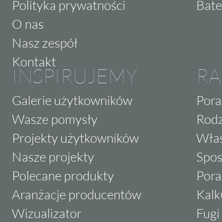
Polityka prywatności
Bate
gwarantuje ich wysoką trwałość i odporność 
O nas
dla osób poszukujących rozwiązań, które będą
Nasz zespół
i odkryj pełen potencjał płyt Peronda Shark
Kontakt
wnętrza w prawdziwe dzieła sztuki. Skontaktuj
INSPIRUJEMY
RA
dowiedzieć się więcej o tej wyjątkowej kolekc
Galerie użytkowników
Pora
Wasze pomysły
Rodz
Projekty użytkowników
Właś
Nasze projekty
Spos
Polecane produkty
Pora
Aranżacje producentów
Kalk
Wizualizator
Fugi 