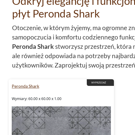
Odkryj elegancję i funkcjon
płyt Peronda Shark
Otoczenie, w którym żyjemy, ma ogromne zn
samopoczucia i komfortu codziennego funkcj
Peronda Shark
stworzysz przestrzeń, która 
ale również odpowiada na potrzeby najbard
użytkowników. Zaprojektuj swoją przestrzeń
które łączą w sobie nowoczesność i ponadcz
WYPRZEDAŻ
Peronda Shark
Estetyka i trwałość w jednym 
Peronda Shark
Wymiary: 60.00 x 60.00 x 1.00
Płytki 60x60
z kolekcji Peronda Shark to ide
którzy cenią sobie nie tylko estetyczny wyglą
również długotrwałe i niezawodne rozwiąza