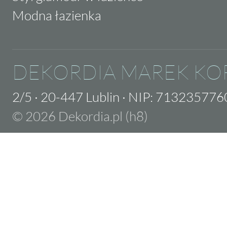
Modna łazienka
DEKORDIA MAREK KO
2/5
·
20-447 Lublin
·
NIP: 713235776
© 2026 Dekordia.pl (h8)