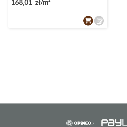
168,01 zł/m²
Ponadto, struktura geometryczna dodaje pł
który będzie przyciągał wzrok i wzbogacał 
Niezawodne wykończenie - m
matowe/błyszczące
Wykończenie powierzchni w kolekcji Peronda
matowej oraz matowej/błyszczącej, co pozw
indywidualnych preferencji estetycznych. De
wykończeniami dodają płytkom subtelnej głę
ich praktyczne właściwości. Zarówno
matow
błyszczącym
wykończeniem sprawiają, że pły
czystości, co jest szczególnie istotne w pr
użytkowania.