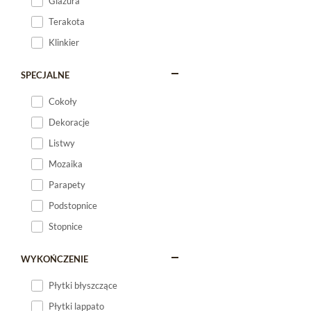
Glazura
Terakota
Klinkier
SPECJALNE
Cokoły
Dekoracje
Listwy
Mozaika
Parapety
Podstopnice
Stopnice
WYKOŃCZENIE
Płytki błyszczące
Płytki lappato