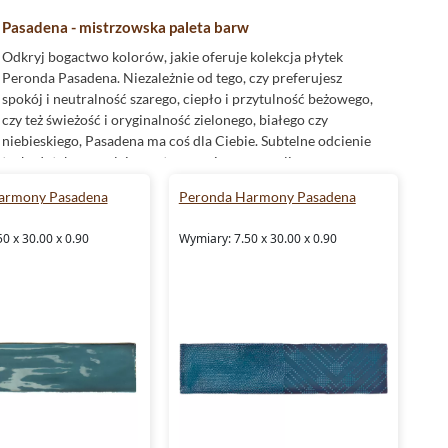
Pasadena - mistrzowska paleta barw
Odkryj bogactwo kolorów, jakie oferuje kolekcja płytek
Peronda Pasadena. Niezależnie od tego, czy preferujesz
spokój i neutralność szarego, ciepło i przytulność beżowego,
czy też świeżość i oryginalność zielonego, białego czy
niebieskiego, Pasadena ma coś dla Ciebie. Subtelne odcienie
tych płytek pozwalają na stworzenie spersonalizowanego,
eleganckiego wnętrza, które będzie odzwierciedlało Twój
armony Pasadena
Peronda Harmony Pasadena
indywidualny gust.
0 x 30.00 x 0.90
Wymiary: 7.50 x 30.00 x 0.90
Doskonale wykończenie w każdym calu
Glazura
, z której wykonane są
płytki
Peronda Pasadena, to
materiał, który nie tylko pięknie się prezentuje, ale również
gwarantuje łatwość w utrzymaniu czystości. Dodatkowo,
błyszczące
wykończenie powierzchni płytek przyciąga
światło, dodając pomieszczeniu głębi i rozświetlając
przestrzeń. Jest to doskonały wybór dla osób ceniących sobie
połączenie estetyki z praktycznością.
Kuchnia marzeń z płytkami Peronda Pasadena