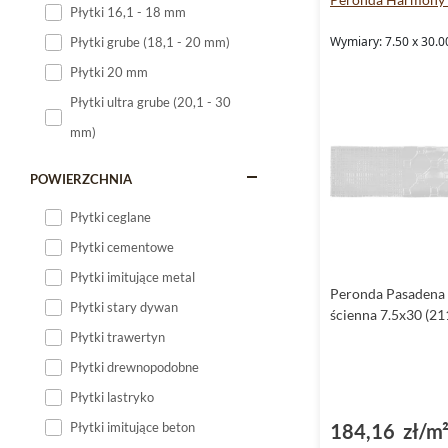
Płytki 16,1 - 18 mm
Płytki 120x60
Wymiary: 7.50 x 30.0
Płytki grube (18,1 - 20 mm)
Płytki 75x75
Płytki 20 mm
Płytki 80x80
Płytki ultra grube (20,1 - 30
Płytki 90x90
mm)
Płytki 120x120
Płytki małe
POWIERZCHNIA
Płytki duże
Płytki ceglane
Płytki wielkoformatowe
Płytki cementowe
Płytki imitujące metal
Peronda Pasadena 
Płytki stary dywan
ścienna 7.5x30 (21
Płytki trawertyn
Płytki drewnopodobne
Płytki lastryko
184,16 zł/m
Płytki imitujące beton