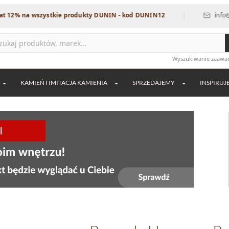
|
na wszystkie produkty DUNIN - kod DUNIN12
info@dekordi
Wyszukiwanie zaaw
KAMIEŃ I IMITACJA KAMIENIA
SPRZEDAJEMY
INSPIRUJ