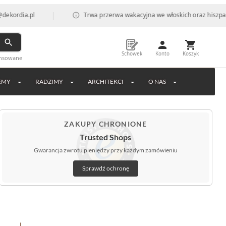
|
a.pl
Trwa przerwa wakacyjna we włoskich oraz hiszpańskich f
Schowek
Konto
Koszyk
ansowane
EMY
RADZIMY
ARCHITEKCI
O NAS
ZAKUPY CHRONIONE
Trusted Shops
Gwarancja zwrotu pieniędzy przy każdym zamówieniu
Sprawdź ochronę