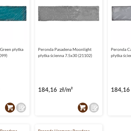
Green płytka
Peronda Pasadena Moonlight
Peronda Ca
099)
płytka ścienna 7.5x30 (21102)
płytka ści
²
184,16 zł/m²
184,16 
Pasadena
Peronda Harmony Pasadena