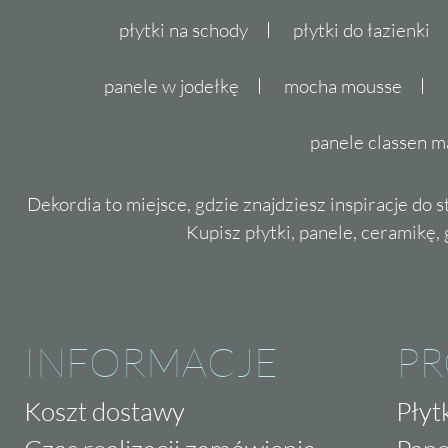
realizacji Twoich projektów. Niech każdy k
płytki na schody
płytki do łazienki
krokiem po sztuce i doskonałości.
panele w jodełkę
mocha mousse
panele classen m
Dekordia to miejsce, gdzie znajdziesz inspiracje do 
Kupisz płytki, panele, ceramikę, g
INFORMACJE
P
Koszt dostawy
Płyt