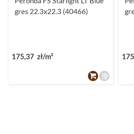
Peronda FS Starlight LT Blue
Pe
Płytki do łazienki
muszą spełniać szczególne
gres 22.3x22.3 (40466)
gr
Peronda Fs Starlight Lt jest idealnym wybo
na wilgoć z niebanalnym designem. Ich właśc
łatwość w utrzymaniu czystości to cechy, dzi
stanie się oazą relaksu i bezpieczeństwa.
175,37 zł/m²
175
Kuchnia pełna harmonii z Peronda Fs
Płytki do kuchni
wymagają zarówno trwałości, 
Kolekcja Peronda Fs Starlight Lt doskonale wp
oferując powierzchnie odporne na zabrudzenia
Niezależnie od tego, czy gotujesz dla przyjem
płytki pozwolą Ci cieszyć się pięknem i czys
przez długi czas.