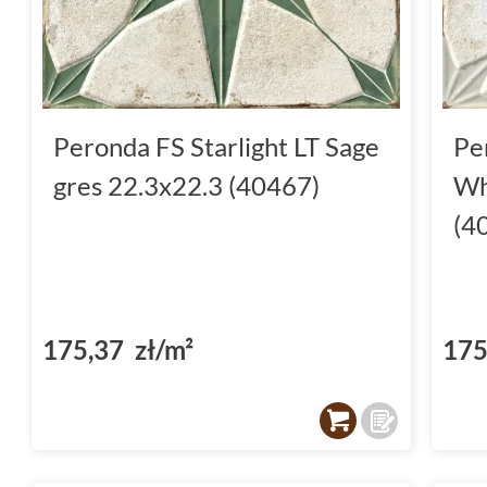
Wytrzymałość i praktyczność n
Wykonane z najwyższej jakości
gresu
,
płytki
stworzone, by sprostać wyzwaniom codzienn
mrozoodporność czyni je idealnym wyborem n
Peronda FS Starlight LT Sage
Pe
również
na zewnątrz
, gdzie warunki atmosfe
gres 22.3x22.3 (40467)
Wh
materiały budowlane na próbę. Dodatkowo, 
(4
oznaczeniu stopnia ścieralności gwarantuje,
użytkowanie nie odbije się negatywnie na wy
Bezpieczeństwo na pierwszym
175,37 zł/m²
175
Kolekcja
Peronda
Fs Starlight Lt to nie tylko 
Antypoślizgowe
właściwości tych płyt, potw
zapewniają stabilność i bezpieczeństwo krok