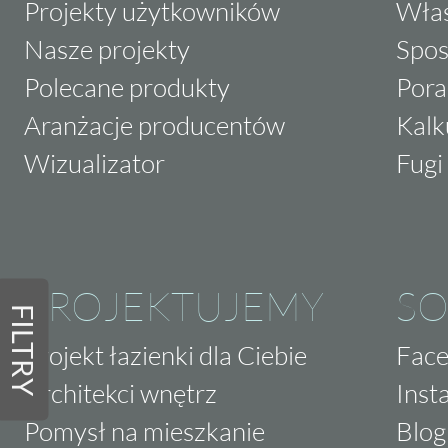
Projekty użytkowników
Właś
Nasze projekty
Spos
Polecane produkty
Pora
Aranżacje producentów
Kalk
Wizualizator
Fugi 
PROJEKTUJEMY
SO
FILTRY
Projekt łazienki dla Ciebie
Fac
Architekci wnętrz
Inst
Pomysł na mieszkanie
Blog