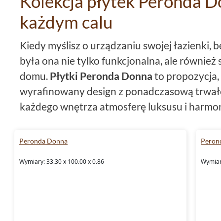
Kolekcja płytek Peronda D
każdym calu
Kiedy myślisz o urządzaniu swojej łazienki, 
była ona nie tylko funkcjonalna, ale równie
domu.
Płytki Peronda Donna
to propozycja, 
wyrafinowany design z ponadczasową trwał
każdego wnętrza atmosferę luksusu i harmoni
kolekcję, która potrafi przemienić każdą pr
sztuki.
Peronda Donna
Peron
Format, który zmienia przestr
Wymiary: 33.30 x 100.00 x 0.86
Wymiary
W kolekcji
Peronda płytki
Donna znajdziesz 
33,3x100 oraz
płytki 30x30
. Te rozmiary zo
zapewnić nie tylko łatwość w montażu, ale r