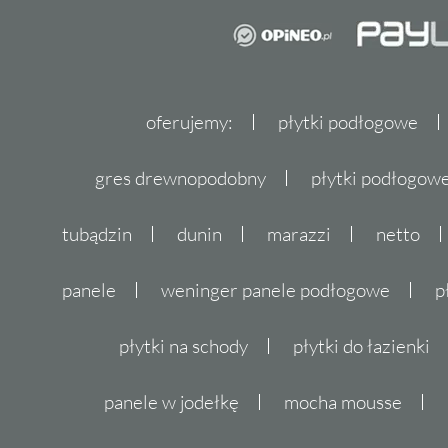
oferujemy:
płytki podłogowe
gres drewnopodobny
płytki podłogo
tubądzin
dunin
marazzi
netto
panele
weninger panele podłogowe
p
płytki na schody
płytki do łazienki
panele w jodełkę
mocha mousse