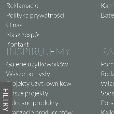
Reklamacje
Kam
Polityka prywatności
Bate
O nas
Nasz zespół
Kontakt
INSPIRUJEMY
RA
Galerie użytkowników
Pora
Wasze pomysły
Rodz
Projekty użytkowników
Właś
FILTRY
Nasze projekty
Spos
Polecane produkty
Pora
Aranżacje producentów
Kalk