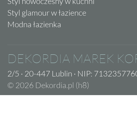
Styl nowoczesny w kuchni
Styl glamour w łazience
Modna łazienka
DEKORDIA MAREK KO
2/5
·
20-447 Lublin
·
NIP: 713235776
© 2026 Dekordia.pl (h8)