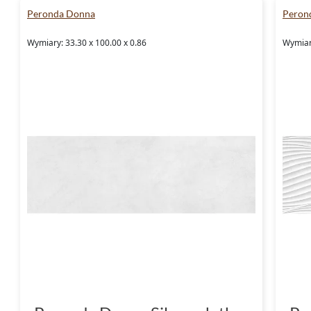
stronę, aby poznać więcej szczegółów i zainsp
Peronda Donna
Peron
oferuje ta wyjątkowa kolekcja. Zacznij swoj
Wymiary: 33.30 x 100.00 x 0.86
Wymiary
już dziś - Twoja idealna łazienka czeka!