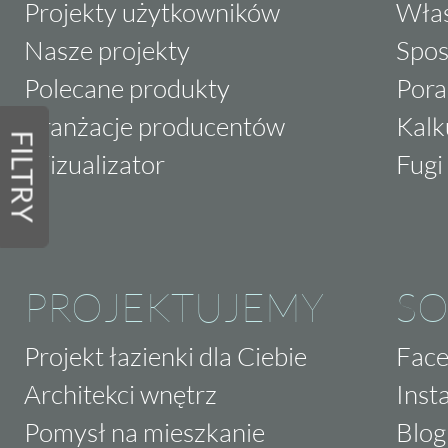
Projekty użytkowników
Właś
Nasze projekty
Spos
Polecane produkty
Pora
Aranżacje producentów
Kalk
FILTRY
Wizualizator
Fugi 
PROJEKTUJEMY
SO
Projekt łazienki dla Ciebie
Fac
Architekci wnętrz
Inst
Pomysł na mieszkanie
Blog