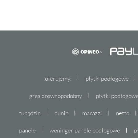
oferujemy:
płytki podłogowe
gres drewnopodobny
płytki podłogo
tubądzin
dunin
marazzi
netto
panele
weninger panele podłogowe
p