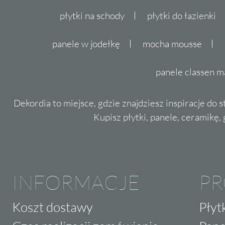
płytki na schody
płytki do łazienki
panele w jodełkę
mocha mousse
panele classen m
Dekordia to miejsce, gdzie znajdziesz inspiracje do 
Kupisz płytki, panele, ceramikę, g
INFORMACJE
P
Koszt dostawy
Płyt