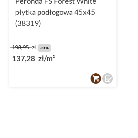
Peronda FS Forest White
płytka podłogowa 45x45
(38319)
198,95
zł
-31%
137,28 zł/m²