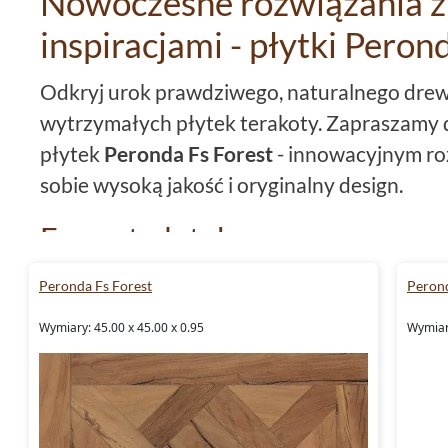
Nowoczesne rozwiązania z
inspiracjami - płytki Peron
Odkryj urok prawdziwego, naturalnego dre
wytrzymałych płytek terakoty. Zapraszamy d
płytek
Peronda Fs Forest
- innowacyjnym ro
sobie wysoką jakość i oryginalny design.
Format płytek
Kolekcja
płytki Peronda Fs Forest
charakter
Peronda Fs Forest
Perond
płytki 45x45
. Ta wielkość sprawia, że każde
Wymiary: 45.00 x 45.00 x 0.95
Wymiary
przestronności, a sama aplikacja płytek jest p
Rodzaj materiału
Materiałem, z którego wykonano płytki, jest