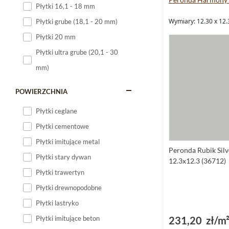
Płytki 16,1 - 18 mm
Płytki 120x60
Wymiary: 12.30 x 12.
Płytki grube (18,1 - 20 mm)
Płytki 75x75
Płytki 20 mm
Płytki 80x80
Płytki ultra grube (20,1 - 30
Płytki 90x90
mm)
Płytki 120x120
Płytki małe
POWIERZCHNIA
Płytki duże
Płytki ceglane
Płytki wielkoformatowe
Płytki cementowe
Płytki imitujące metal
Peronda Rubik Silv
Płytki stary dywan
12.3x12.3 (36712)
Płytki trawertyn
Płytki drewnopodobne
Płytki lastryko
231,20 zł/m
Płytki imitujące beton