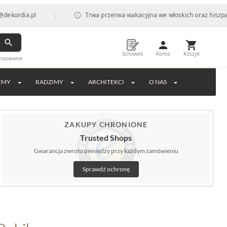
|
a.pl
Trwa przerwa wakacyjna we włoskich oraz hiszpańskich f
Schowek
Konto
Koszyk
ansowane
EMY
RADZIMY
ARCHITEKCI
O NAS
ZAKUPY CHRONIONE
Trusted Shops
Gwarancja zwrotu pieniędzy przy każdym zamówieniu
Sprawdź ochronę