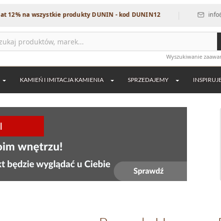
|
na wszystkie produkty DUNIN - kod DUNIN12
info@dekordi
Wyszukiwanie zaaw
KAMIEŃ I IMITACJA KAMIENIA
SPRZEDAJEMY
INSPIRUJ