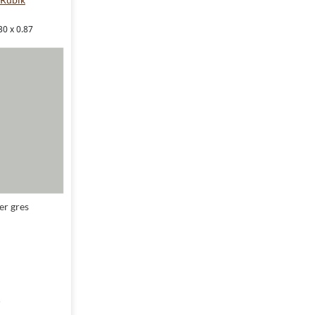
30 x 0.87
er gres
²