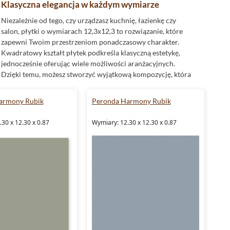
Klasyczna elegancja w każdym wymiarze
Niezależnie od tego, czy urządzasz kuchnię, łazienkę czy
salon, płytki o wymiarach 12,3x12,3 to rozwiązanie, które
zapewni Twoim przestrzeniom ponadczasowy charakter.
Kwadratowy kształt płytek podkreśla klasyczną estetykę,
jednocześnie oferując wiele możliwości aranżacyjnych.
Dzięki temu, możesz stworzyć wyjątkową kompozycję, która
będzie odzwierciedlała Twój osobisty styl i charakter
pomieszczenia.
armony Rubik
Peronda Harmony Rubik
Płytki w barwach harmonii
30 x 12.30 x 0.87
Wymiary: 12.30 x 12.30 x 0.87
Kolory mają ogromny wpływ na atmosferę wnętrza. Kolekcja
Peronda Harmony Rubik
oferuje paletę barw, które
wprowadzają spokój i równowagę do każdej przestrzeni.
Odkryj ciepło brązowych płytek, które wprowadzą do
wnętrza nutę przytulności. Elegancki szary wpisze się w
nowoczesne i minimalistyczne aranżacje, natomiast
zielone
płytki
wnoszą świeżość i naturę do domu. Dla tych, którzy
cenią sobie subtelność, idealne będą płytki w odcieniu
beżowym, a odważniejszy akcent kolorystyczny z pewnością
zapewnią płytki w barwie niebieskiej.