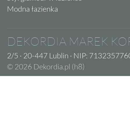
Modna łazienka
DEKORDIA MAREK KO
2/5
·
20-447 Lublin
·
NIP: 713235776
© 2026 Dekordia.pl (h8)