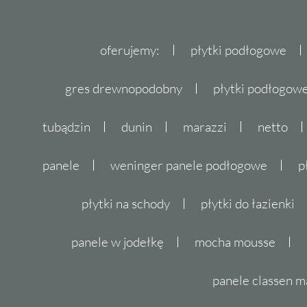
Szukasz inspiracji do swojej kuchni? Wybier
Peronda Fs Jaipur. Terakotowe płytki w tym
oferujemy:
płytki podłogowe
Twojej kuchni nowoczesności i oryginalności
gres drewnopodobny
płytki podłogo
Płytki do salonu Peronda F
tubądzin
dunin
marazzi
netto
Marzysz o salonie, który zachwyci każdego
Peronda
Fs Jaipur. Ich unikalna struktura i 
panele
weninger panele podłogowe
p
wnętrze nabierze wyjątkowego charakteru.
płytki na schody
płytki do łazienki
Nie czekaj dłużej, odkryj kolekcję płytek Per
swoich marzeń już dziś.
panele w jodełkę
mocha mousse
panele classen m