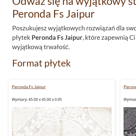
Odwaz się na wyjątkowy st
Peronda Fs Jaipur
Poszukujesz wyjątkowych rozwiązań dla swo
płytek
Peronda Fs Jaipur
, które zapewnią Ci
wyjątkową trwałość.
Format płytek
Te wyjątkowe
płytki 45x45
wpasują się ideal
niezależnie od jego wielkości czy przeznacze
Peronda Fs Jaipur
Perond
Kolorystyka kolekcji
Wymiary: 45.00 x 45.00 x 0.95
Wymiary
Wybierając
płytki niebieskie
z kolekcji
Peron
na odważną i unikalną kolorystykę, która d
wnętrzu.