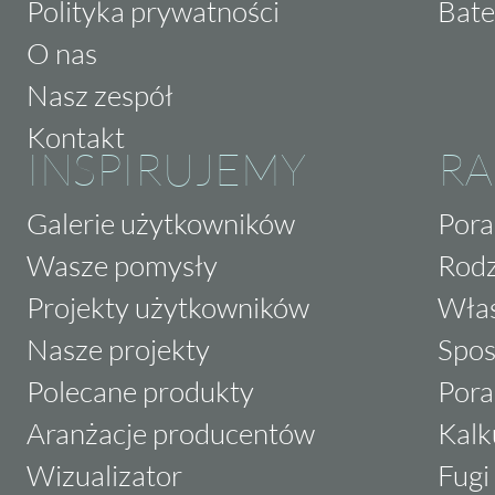
Polityka prywatności
Bate
O nas
Nasz zespół
Kontakt
INSPIRUJEMY
RA
Galerie użytkowników
Pora
Wasze pomysły
Rodz
Projekty użytkowników
Właś
Nasze projekty
Spos
Polecane produkty
Pora
Aranżacje producentów
Kalk
Wizualizator
Fugi 